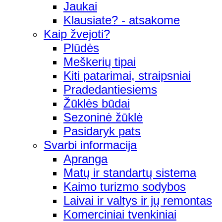
Jaukai
Klausiate? - atsakome
Kaip žvejoti?
Plūdės
Meškerių tipai
Kiti patarimai, straipsniai
Pradedantiesiems
Žūklės būdai
Sezoninė žūklė
Pasidaryk pats
Svarbi informacija
Apranga
Matų ir standartų sistema
Kaimo turizmo sodybos
Laivai ir valtys ir jų remontas
Komerciniai tvenkiniai