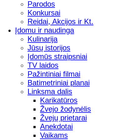
Parodos
Konkursai
Reidai, Akcijos ir Kt.
Įdomu ir naudinga
Kulinarija
Jūsų istorijos
Įdomūs straipsniai
TV laidos
Pažintiniai filmai
Batimetriniai planai
Linksma dalis
Karikatūros
Žvejo žodynėlis
Žvejų prietarai
Anekdotai
Vaikams