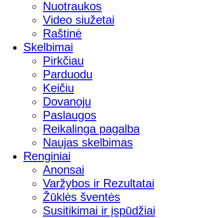
Nuotraukos
Video siužetai
Raštinė
Skelbimai
Pirkčiau
Parduodu
Keičiu
Dovanoju
Paslaugos
Reikalinga pagalba
Naujas skelbimas
Renginiai
Anonsai
Varžybos ir Rezultatai
Žūklės šventės
Susitikimai ir įspūdžiai