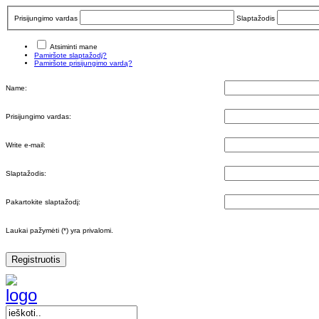
Prisijungimo vardas
Slaptažodis
Atsiminti mane
Pamiršote slaptažodį?
Pamiršote prisijungimo vardą?
Name:
Prisijungimo vardas:
Write e-mail:
Slaptažodis:
Pakartokite slaptažodį:
Laukai pažymėti (*) yra privalomi.
Registruotis