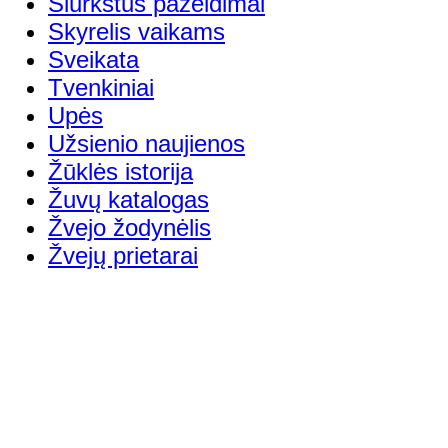
Šiurkštūs pažeidimai
Skyrelis vaikams
Sveikata
Tvenkiniai
Upės
Užsienio naujienos
Žūklės istorija
Žuvų katalogas
Žvejo žodynėlis
Žvejų prietarai