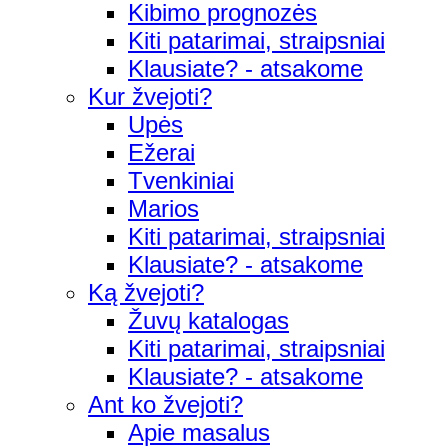
Kibimo prognozės
Kiti patarimai, straipsniai
Klausiate? - atsakome
Kur žvejoti?
Upės
Ežerai
Tvenkiniai
Marios
Kiti patarimai, straipsniai
Klausiate? - atsakome
Ką žvejoti?
Žuvų katalogas
Kiti patarimai, straipsniai
Klausiate? - atsakome
Ant ko žvejoti?
Apie masalus