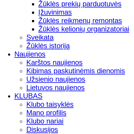
Žūklės prekių parduotuvės
Įžuvinimas
Žūklės reikmenų remontas
Žūklės kelionių organizatoriai
Sveikata
Žūklės istorija
Naujienos
Karštos naujienos
Kibimas paskutinėmis dienomis
Užsienio naujienos
Lietuvos naujienos
KLUBAS
Klubo taisyklės
Mano profilis
Klubo nariai
Diskusijos