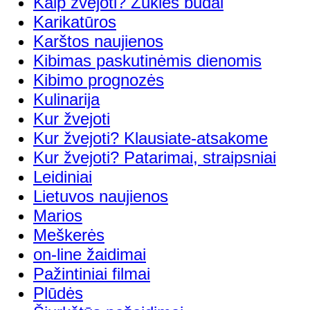
Kaip žvejoti? Žūklės būdai
Karikatūros
Karštos naujienos
Kibimas paskutinėmis dienomis
Kibimo prognozės
Kulinarija
Kur žvejoti
Kur žvejoti? Klausiate-atsakome
Kur žvejoti? Patarimai, straipsniai
Leidiniai
Lietuvos naujienos
Marios
Meškerės
on-line žaidimai
Pažintiniai filmai
Plūdės