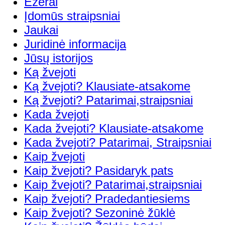
Ežerai
Įdomūs straipsniai
Jaukai
Juridinė informacija
Jūsų istorijos
Ką žvejoti
Ką žvejoti? Klausiate-atsakome
Ką žvejoti? Patarimai,straipsniai
Kada žvejoti
Kada žvejoti? Klausiate-atsakome
Kada žvejoti? Patarimai, Straipsniai
Kaip žvejoti
Kaip žvejoti? Pasidaryk pats
Kaip žvejoti? Patarimai,straipsniai
Kaip žvejoti? Pradedantiesiems
Kaip žvejoti? Sezoninė žūklė