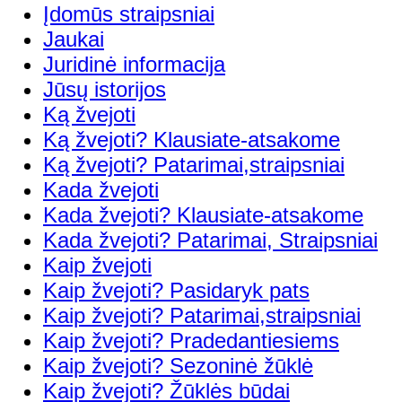
Įdomūs straipsniai
Jaukai
Juridinė informacija
Jūsų istorijos
Ką žvejoti
Ką žvejoti? Klausiate-atsakome
Ką žvejoti? Patarimai,straipsniai
Kada žvejoti
Kada žvejoti? Klausiate-atsakome
Kada žvejoti? Patarimai, Straipsniai
Kaip žvejoti
Kaip žvejoti? Pasidaryk pats
Kaip žvejoti? Patarimai,straipsniai
Kaip žvejoti? Pradedantiesiems
Kaip žvejoti? Sezoninė žūklė
Kaip žvejoti? Žūklės būdai