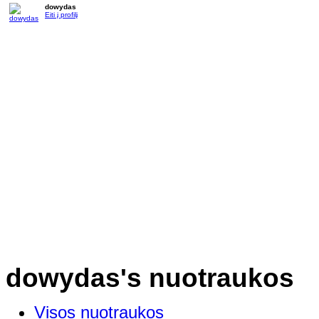
dowydas
Eiti į profilį
dowydas's nuotraukos
Visos nuotraukos