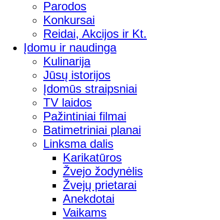
Parodos
Konkursai
Reidai, Akcijos ir Kt.
Įdomu ir naudinga
Kulinarija
Jūsų istorijos
Įdomūs straipsniai
TV laidos
Pažintiniai filmai
Batimetriniai planai
Linksma dalis
Karikatūros
Žvejo žodynėlis
Žvejų prietarai
Anekdotai
Vaikams