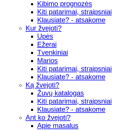
Kibimo prognozės
Kiti patarimai, straipsniai
Klausiate? - atsakome
Kur žvejoti?
Upės
Ežerai
Tvenkiniai
Marios
Kiti patarimai, straipsniai
Klausiate? - atsakome
Ką žvejoti?
Žuvų katalogas
Kiti patarimai, straipsniai
Klausiate? - atsakome
Ant ko žvejoti?
Apie masalus