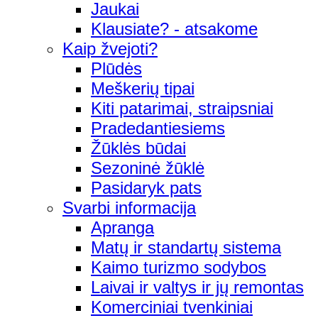
Jaukai
Klausiate? - atsakome
Kaip žvejoti?
Plūdės
Meškerių tipai
Kiti patarimai, straipsniai
Pradedantiesiems
Žūklės būdai
Sezoninė žūklė
Pasidaryk pats
Svarbi informacija
Apranga
Matų ir standartų sistema
Kaimo turizmo sodybos
Laivai ir valtys ir jų remontas
Komerciniai tvenkiniai