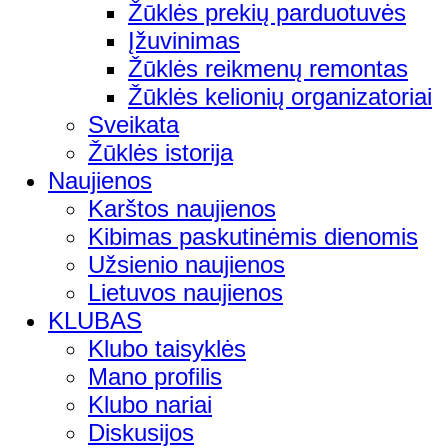
Žūklės prekių parduotuvės
Įžuvinimas
Žūklės reikmenų remontas
Žūklės kelionių organizatoriai
Sveikata
Žūklės istorija
Naujienos
Karštos naujienos
Kibimas paskutinėmis dienomis
Užsienio naujienos
Lietuvos naujienos
KLUBAS
Klubo taisyklės
Mano profilis
Klubo nariai
Diskusijos