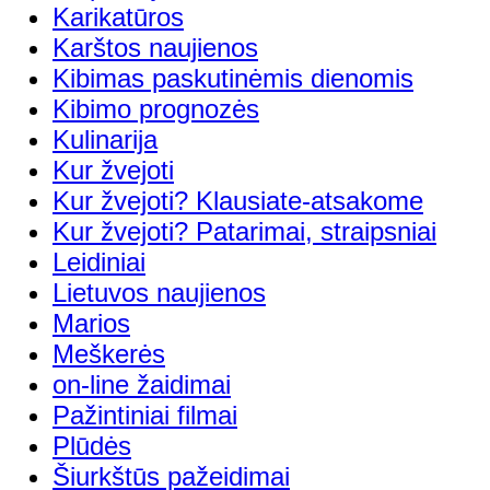
Karikatūros
Karštos naujienos
Kibimas paskutinėmis dienomis
Kibimo prognozės
Kulinarija
Kur žvejoti
Kur žvejoti? Klausiate-atsakome
Kur žvejoti? Patarimai, straipsniai
Leidiniai
Lietuvos naujienos
Marios
Meškerės
on-line žaidimai
Pažintiniai filmai
Plūdės
Šiurkštūs pažeidimai