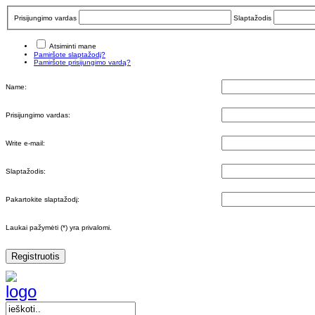
Prisijungimo vardas
Slaptažodis
Atsiminti mane
Pamiršote slaptažodį?
Pamiršote prisijungimo vardą?
Name:
Prisijungimo vardas:
Write e-mail:
Slaptažodis:
Pakartokite slaptažodį:
Laukai pažymėti (*) yra privalomi.
Registruotis