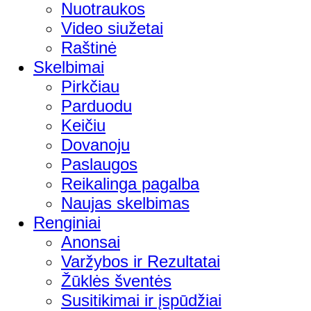
Nuotraukos
Video siužetai
Raštinė
Skelbimai
Pirkčiau
Parduodu
Keičiu
Dovanoju
Paslaugos
Reikalinga pagalba
Naujas skelbimas
Renginiai
Anonsai
Varžybos ir Rezultatai
Žūklės šventės
Susitikimai ir įspūdžiai