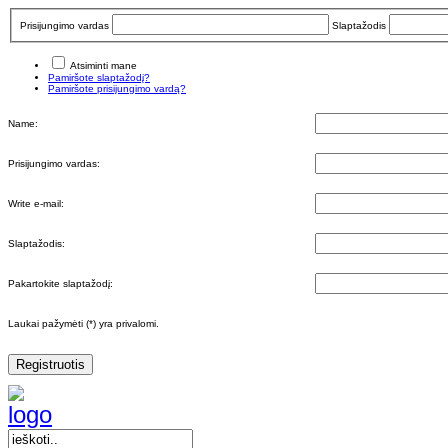
Prisijungimo vardas
Slaptažodis
Atsiminti mane
Pamiršote slaptažodį?
Pamiršote prisijungimo vardą?
Name:
Prisijungimo vardas:
Write e-mail:
Slaptažodis:
Pakartokite slaptažodį:
Laukai pažymėti (*) yra privalomi.
Registruotis