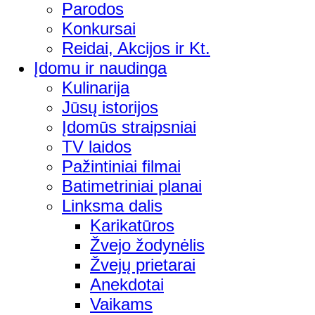
Parodos
Konkursai
Reidai, Akcijos ir Kt.
Įdomu ir naudinga
Kulinarija
Jūsų istorijos
Įdomūs straipsniai
TV laidos
Pažintiniai filmai
Batimetriniai planai
Linksma dalis
Karikatūros
Žvejo žodynėlis
Žvejų prietarai
Anekdotai
Vaikams