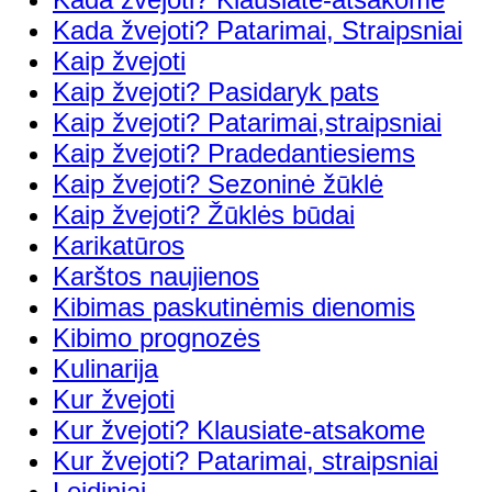
Kada žvejoti? Patarimai, Straipsniai
Kaip žvejoti
Kaip žvejoti? Pasidaryk pats
Kaip žvejoti? Patarimai,straipsniai
Kaip žvejoti? Pradedantiesiems
Kaip žvejoti? Sezoninė žūklė
Kaip žvejoti? Žūklės būdai
Karikatūros
Karštos naujienos
Kibimas paskutinėmis dienomis
Kibimo prognozės
Kulinarija
Kur žvejoti
Kur žvejoti? Klausiate-atsakome
Kur žvejoti? Patarimai, straipsniai
Leidiniai