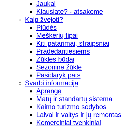
Jaukai
Klausiate? - atsakome
Kaip žvejoti?
Plūdės
Meškerių tipai
Kiti patarimai, straipsniai
Pradedantiesiems
Žūklės būdai
Sezoninė žūklė
Pasidaryk pats
Svarbi informacija
Apranga
Matų ir standartų sistema
Kaimo turizmo sodybos
Laivai ir valtys ir jų remontas
Komerciniai tvenkiniai