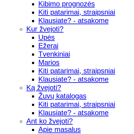
Kibimo prognozės
Kiti patarimai, straipsniai
Klausiate? - atsakome
Kur žvejoti?
Upės
Ežerai
Tvenkiniai
Marios
Kiti patarimai, straipsniai
Klausiate? - atsakome
Ką žvejoti?
Žuvų katalogas
Kiti patarimai, straipsniai
Klausiate? - atsakome
Ant ko žvejoti?
Apie masalus