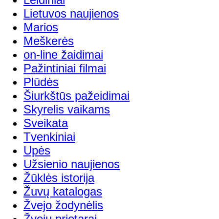
Lietuvos naujienos
Marios
Meškerės
on-line žaidimai
Pažintiniai filmai
Plūdės
Šiurkštūs pažeidimai
Skyrelis vaikams
Sveikata
Tvenkiniai
Upės
Užsienio naujienos
Žūklės istorija
Žuvų katalogas
Žvejo žodynėlis
Žvejų prietarai