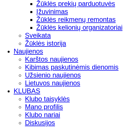
Žūklės prekių parduotuvės
Įžuvinimas
Žūklės reikmenų remontas
Žūklės kelionių organizatoriai
Sveikata
Žūklės istorija
Naujienos
Karštos naujienos
Kibimas paskutinėmis dienomis
Užsienio naujienos
Lietuvos naujienos
KLUBAS
Klubo taisyklės
Mano profilis
Klubo nariai
Diskusijos