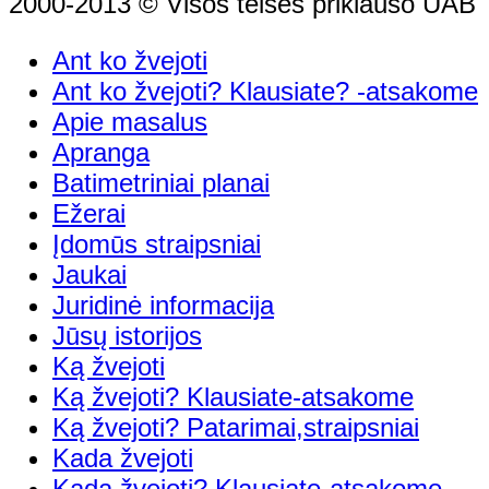
2000-2013 © Visos teisės priklauso UAB "
Ant ko žvejoti
Ant ko žvejoti? Klausiate? -atsakome
Apie masalus
Apranga
Batimetriniai planai
Ežerai
Įdomūs straipsniai
Jaukai
Juridinė informacija
Jūsų istorijos
Ką žvejoti
Ką žvejoti? Klausiate-atsakome
Ką žvejoti? Patarimai,straipsniai
Kada žvejoti
Kada žvejoti? Klausiate-atsakome