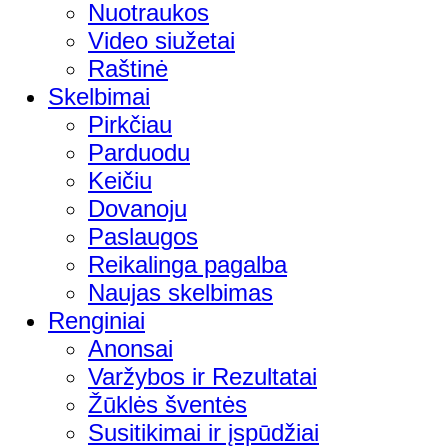
Nuotraukos
Video siužetai
Raštinė
Skelbimai
Pirkčiau
Parduodu
Keičiu
Dovanoju
Paslaugos
Reikalinga pagalba
Naujas skelbimas
Renginiai
Anonsai
Varžybos ir Rezultatai
Žūklės šventės
Susitikimai ir įspūdžiai