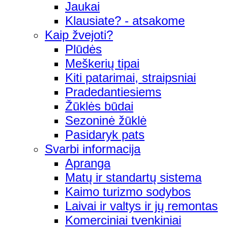
Jaukai
Klausiate? - atsakome
Kaip žvejoti?
Plūdės
Meškerių tipai
Kiti patarimai, straipsniai
Pradedantiesiems
Žūklės būdai
Sezoninė žūklė
Pasidaryk pats
Svarbi informacija
Apranga
Matų ir standartų sistema
Kaimo turizmo sodybos
Laivai ir valtys ir jų remontas
Komerciniai tvenkiniai