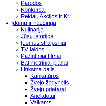
Parodos
Konkursai
Reidai, Akcijos ir Kt.
Įdomu ir naudinga
Kulinarija
Jūsų istorijos
Įdomūs straipsniai
TV laidos
Pažintiniai filmai
Batimetriniai planai
Linksma dalis
Karikatūros
Žvejo žodynėlis
Žvejų prietarai
Anekdotai
Vaikams