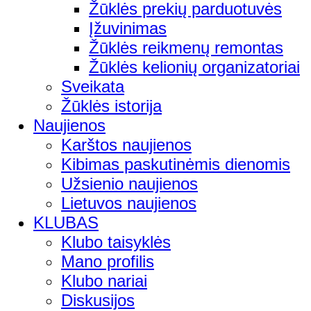
Žūklės prekių parduotuvės
Įžuvinimas
Žūklės reikmenų remontas
Žūklės kelionių organizatoriai
Sveikata
Žūklės istorija
Naujienos
Karštos naujienos
Kibimas paskutinėmis dienomis
Užsienio naujienos
Lietuvos naujienos
KLUBAS
Klubo taisyklės
Mano profilis
Klubo nariai
Diskusijos