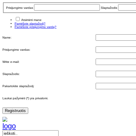
Prisijungimo vardas
Slaptažodis
Atsiminti mane
Pamiršote slaptažodį?
Pamiršote prisijungimo vardą?
Name:
Prisijungimo vardas:
Write e-mail:
Slaptažodis:
Pakartokite slaptažodį:
Laukai pažymėti (*) yra privalomi.
Registruotis