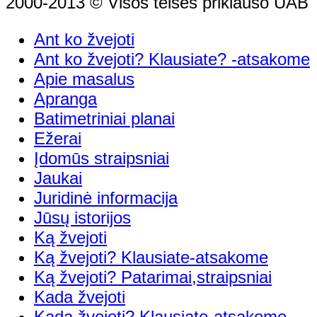
2000-2013 © Visos teisės priklauso UAB "
Ant ko žvejoti
Ant ko žvejoti? Klausiate? -atsakome
Apie masalus
Apranga
Batimetriniai planai
Ežerai
Įdomūs straipsniai
Jaukai
Juridinė informacija
Jūsų istorijos
Ką žvejoti
Ką žvejoti? Klausiate-atsakome
Ką žvejoti? Patarimai,straipsniai
Kada žvejoti
Kada žvejoti? Klausiate-atsakome