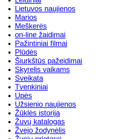
Lietuvos naujienos
Marios
Meškerės
on-line žaidimai
Pažintiniai filmai
Plūdės
Šiurkštūs pažeidimai
Skyrelis vaikams
Sveikata
Tvenkiniai
Upės
Užsienio naujienos
Žūklės istorija
Žuvų katalogas
Žvejo žodynėlis
Žvejų prietarai