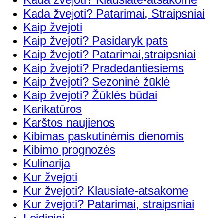
Kada žvejoti? Patarimai, Straipsniai
Kaip žvejoti
Kaip žvejoti? Pasidaryk pats
Kaip žvejoti? Patarimai,straipsniai
Kaip žvejoti? Pradedantiesiems
Kaip žvejoti? Sezoninė žūklė
Kaip žvejoti? Žūklės būdai
Karikatūros
Karštos naujienos
Kibimas paskutinėmis dienomis
Kibimo prognozės
Kulinarija
Kur žvejoti
Kur žvejoti? Klausiate-atsakome
Kur žvejoti? Patarimai, straipsniai
Leidiniai