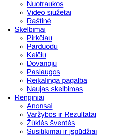
Nuotraukos
Video siužetai
Raštinė
Skelbimai
Pirkčiau
Parduodu
Keičiu
Dovanoju
Paslaugos
Reikalinga pagalba
Naujas skelbimas
Renginiai
Anonsai
Varžybos ir Rezultatai
Žūklės šventės
Susitikimai ir įspūdžiai