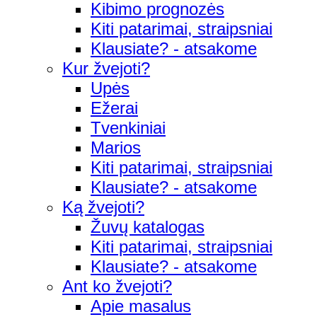
Kibimo prognozės
Kiti patarimai, straipsniai
Klausiate? - atsakome
Kur žvejoti?
Upės
Ežerai
Tvenkiniai
Marios
Kiti patarimai, straipsniai
Klausiate? - atsakome
Ką žvejoti?
Žuvų katalogas
Kiti patarimai, straipsniai
Klausiate? - atsakome
Ant ko žvejoti?
Apie masalus