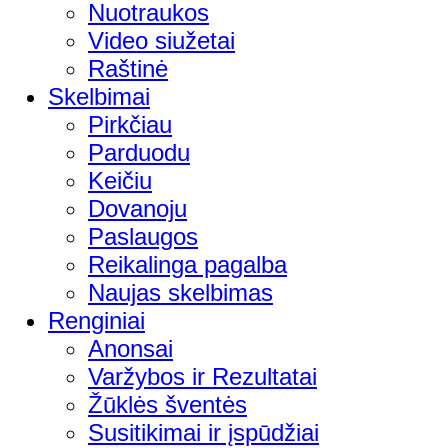
Nuotraukos
Video siužetai
Raštinė
Skelbimai
Pirkčiau
Parduodu
Keičiu
Dovanoju
Paslaugos
Reikalinga pagalba
Naujas skelbimas
Renginiai
Anonsai
Varžybos ir Rezultatai
Žūklės šventės
Susitikimai ir įspūdžiai