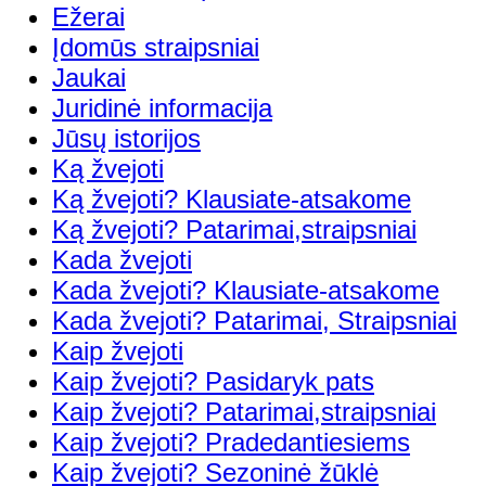
Ežerai
Įdomūs straipsniai
Jaukai
Juridinė informacija
Jūsų istorijos
Ką žvejoti
Ką žvejoti? Klausiate-atsakome
Ką žvejoti? Patarimai,straipsniai
Kada žvejoti
Kada žvejoti? Klausiate-atsakome
Kada žvejoti? Patarimai, Straipsniai
Kaip žvejoti
Kaip žvejoti? Pasidaryk pats
Kaip žvejoti? Patarimai,straipsniai
Kaip žvejoti? Pradedantiesiems
Kaip žvejoti? Sezoninė žūklė