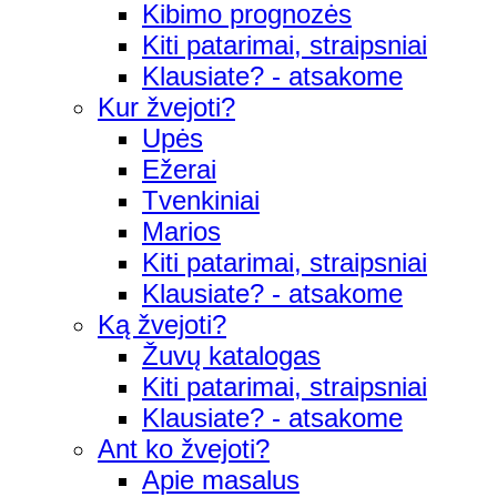
Kibimo prognozės
Kiti patarimai, straipsniai
Klausiate? - atsakome
Kur žvejoti?
Upės
Ežerai
Tvenkiniai
Marios
Kiti patarimai, straipsniai
Klausiate? - atsakome
Ką žvejoti?
Žuvų katalogas
Kiti patarimai, straipsniai
Klausiate? - atsakome
Ant ko žvejoti?
Apie masalus