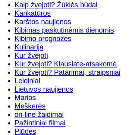
Kaip žvejoti? Žūklės būdai
Karikatūros
Karštos naujienos
Kibimas paskutinėmis dienomis
Kibimo prognozės
Kulinarija
Kur žvejoti
Kur žvejoti? Klausiate-atsakome
Kur žvejoti? Patarimai, straipsniai
Leidiniai
Lietuvos naujienos
Marios
Meškerės
on-line žaidimai
Pažintiniai filmai
Plūdės