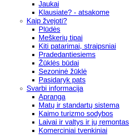
Jaukai
Klausiate? - atsakome
Kaip žvejoti?
Plūdės
Meškerių tipai
Kiti patarimai, straipsniai
Pradedantiesiems
Žūklės būdai
Sezoninė žūklė
Pasidaryk pats
Svarbi informacija
Apranga
Matų ir standartų sistema
Kaimo turizmo sodybos
Laivai ir valtys ir jų remontas
Komerciniai tvenkiniai