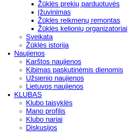
Žūklės prekių parduotuvės
Įžuvinimas
Žūklės reikmenų remontas
Žūklės kelionių organizatoriai
Sveikata
Žūklės istorija
Naujienos
Karštos naujienos
Kibimas paskutinėmis dienomis
Užsienio naujienos
Lietuvos naujienos
KLUBAS
Klubo taisyklės
Mano profilis
Klubo nariai
Diskusijos