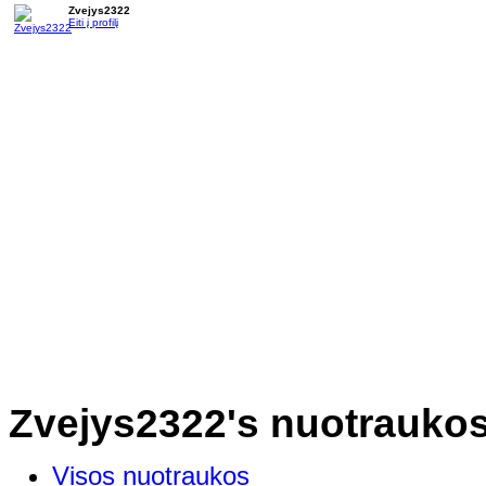
Zvejys2322
Eiti į profilį
Zvejys2322's nuotrauko
Visos nuotraukos