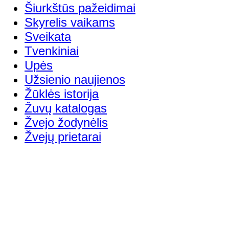
Šiurkštūs pažeidimai
Skyrelis vaikams
Sveikata
Tvenkiniai
Upės
Užsienio naujienos
Žūklės istorija
Žuvų katalogas
Žvejo žodynėlis
Žvejų prietarai