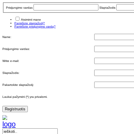
Prisijungimo vardas
Slaptažodis
Atsiminti mane
Pamiršote slaptažodį?
Pamiršote prisijungimo vardą?
Name:
Prisijungimo vardas:
Write e-mail:
Slaptažodis:
Pakartokite slaptažodį:
Laukai pažymėti (*) yra privalomi.
Registruotis