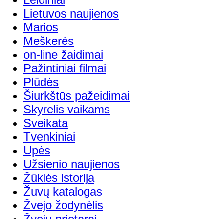
Lietuvos naujienos
Marios
Meškerės
on-line žaidimai
Pažintiniai filmai
Plūdės
Šiurkštūs pažeidimai
Skyrelis vaikams
Sveikata
Tvenkiniai
Upės
Užsienio naujienos
Žūklės istorija
Žuvų katalogas
Žvejo žodynėlis
Žvejų prietarai