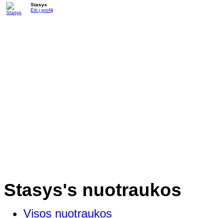
Stasys
Eiti į profilį
Stasys's nuotraukos
Visos nuotraukos