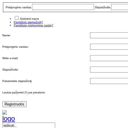
Prisijungimo vardas
Slaptažodis
Atsiminti mane
Pamiršote slaptažodį?
Pamiršote prisijungimo vardą?
Name:
Prisijungimo vardas:
Write e-mail:
Slaptažodis:
Pakartokite slaptažodį:
Laukai pažymėti (*) yra privalomi.
Registruotis