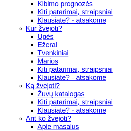
Kibimo prognozės
Kiti patarimai, straipsniai
Klausiate? - atsakome
Kur žvejoti?
Upės
Ežerai
Tvenkiniai
Marios
Kiti patarimai, straipsniai
Klausiate? - atsakome
Ką žvejoti?
Žuvų katalogas
Kiti patarimai, straipsniai
Klausiate? - atsakome
Ant ko žvejoti?
Apie masalus