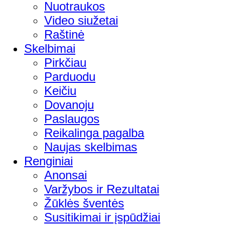
Nuotraukos
Video siužetai
Raštinė
Skelbimai
Pirkčiau
Parduodu
Keičiu
Dovanoju
Paslaugos
Reikalinga pagalba
Naujas skelbimas
Renginiai
Anonsai
Varžybos ir Rezultatai
Žūklės šventės
Susitikimai ir įspūdžiai