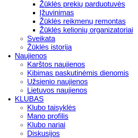
Žūklės prekių parduotuvės
Įžuvinimas
Žūklės reikmenų remontas
Žūklės kelionių organizatoriai
Sveikata
Žūklės istorija
Naujienos
Karštos naujienos
Kibimas paskutinėmis dienomis
Užsienio naujienos
Lietuvos naujienos
KLUBAS
Klubo taisyklės
Mano profilis
Klubo nariai
Diskusijos