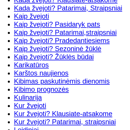
Kada žvejoti? Patarimai, Straipsniai
Kaip žvejoti
Kaip žvejoti? Pasidaryk pats
Kaip žvejoti? Patarimai,straipsniai
Kaip žvejoti? Pradedantiesiems
Kaip žvejoti? Sezoninė žūklė
Kaip žvejoti? Žūklės būdai
Karikatūros
Karštos naujienos
Kibimas paskutinėmis dienomis
Kibimo prognozės
Kulinarija
Kur žvejoti
Kur žvejoti? Klausiate-atsakome
Kur žvejoti? Patarimai, straipsniai
Leidiniai