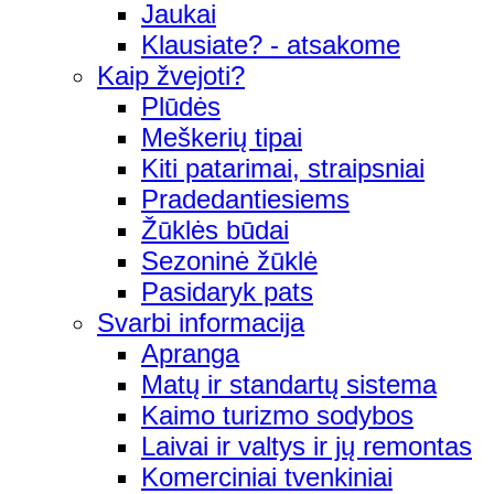
Jaukai
Klausiate? - atsakome
Kaip žvejoti?
Plūdės
Meškerių tipai
Kiti patarimai, straipsniai
Pradedantiesiems
Žūklės būdai
Sezoninė žūklė
Pasidaryk pats
Svarbi informacija
Apranga
Matų ir standartų sistema
Kaimo turizmo sodybos
Laivai ir valtys ir jų remontas
Komerciniai tvenkiniai