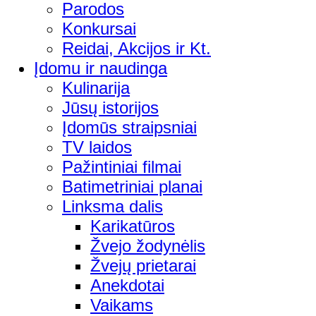
Parodos
Konkursai
Reidai, Akcijos ir Kt.
Įdomu ir naudinga
Kulinarija
Jūsų istorijos
Įdomūs straipsniai
TV laidos
Pažintiniai filmai
Batimetriniai planai
Linksma dalis
Karikatūros
Žvejo žodynėlis
Žvejų prietarai
Anekdotai
Vaikams