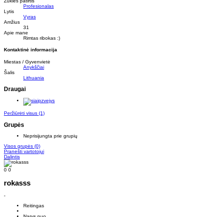
Žūklės patirtis
Profesionalas
Lytis
Vyras
Amžius
31
Apie mane
Rimtas ribokas :)
Kontaktinė informacija
Miestas / Gyvenvietė
Anykščiai
Šalis
Lithuania
Draugai
Peržiūrėti visus
(1)
Grupės
Neprisijungta prie grupių
Visos grupės
(0)
Pranešti vartotojui
Dalintis
0
0
rokasss
-
Reitingas
Narys nuo