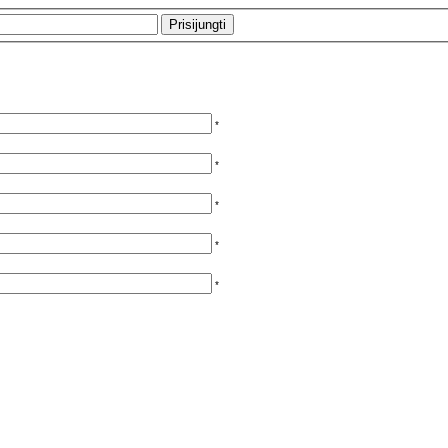
*
*
*
*
*