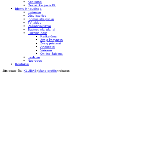
Konkursai
Reidai, Akcijos ir Kt.
Įdomu ir naudinga
Kulinarija
Jūsų istorijos
Įdomūs straipsniai
TV laidos
Pažintiniai filmai
Batimetriniai planai
Linksma dalis
Karikatūros
Žvejo žodynėlis
Žvejų prietarai
Anekdotai
Vaikams
On-line žaidimai
Leidiniai
Nuorodos
Kontaktai
Jūs esate čia:
KLUBAS
»
Mano profilis
»
rokasss