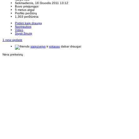
Sekmadienis, 18 Gruodis 2011 13:12
Buvo prisijungęs
5 metus atgal
Profilio peržiūrų
1,303 peržiūrėta
Pridėti kaip draugą
Nuotraukos
Video
Siųsti žinutę
1 new update
siaipzvejys
ir
rokasss
dabar draugai
Nėra prekeivių