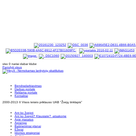
viso 0 nariai dabar klube
Parodyti visus
Bendradarbiavimas
Darbas portale
Reklama portale
Kontaktai
2000-2013 © Visos teisės priklauso UAB "Žvejų tinklapis"
Ant ko žvejoti
Ant ko žvejoti? Klausiate? -atsakome
Apie masalus
Apranga
Batimetriniai planai
Ežerai
Įdomūs straipsniai