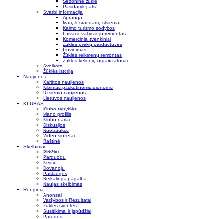
Sezoninė žūklė
Pasidaryk pats
Svarbi informacija
Apranga
Matų ir standartų sistema
Kaimo turizmo sodybos
Laivai ir valtys ir jų remontas
Komerciniai tvenkiniai
Žūklės prekių parduotuvės
Įžuvinimas
Žūklės reikmenų remontas
Žūklės kelionių organizatoriai
Sveikata
Žūklės istorija
Naujienos
Karštos naujienos
Kibimas paskutinėmis dienomis
Užsienio naujienos
Lietuvos naujienos
KLUBAS
Klubo taisyklės
Mano profilis
Klubo nariai
Diskusijos
Nuotraukos
Video siužetai
Raštinė
Skelbimai
Pirkčiau
Parduodu
Keičiu
Dovanoju
Paslaugos
Reikalinga pagalba
Naujas skelbimas
Renginiai
Anonsai
Varžybos ir Rezultatai
Žūklės šventės
Susitikimai ir įspūdžiai
Parodos