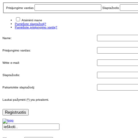
Prisijungimo vardas
Slaptažodis
Atsiminti mane
Pamiršote slaptažodį?
Pamiršote prisijungimo vardą?
Name:
Prisijungimo vardas:
Write e-mail:
Slaptažodis:
Pakartokite slaptažodį:
Laukai pažymėti (*) yra privalomi.
Registruotis