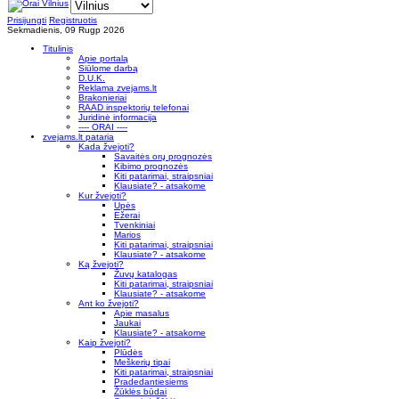
Prisijungti
Registruotis
Sekmadienis, 09 Rugp 2026
Titulinis
Apie portalą
Siūlome darbą
D.U.K.
Reklama zvejams.lt
Brakonieriai
RAAD inspektorių telefonai
Juridinė informacija
---- ORAI ----
zvejams.lt pataria
Kada žvejoti?
Savaitės orų prognozės
Kibimo prognozės
Kiti patarimai, straipsniai
Klausiate? - atsakome
Kur žvejoti?
Upės
Ežerai
Tvenkiniai
Marios
Kiti patarimai, straipsniai
Klausiate? - atsakome
Ką žvejoti?
Žuvų katalogas
Kiti patarimai, straipsniai
Klausiate? - atsakome
Ant ko žvejoti?
Apie masalus
Jaukai
Klausiate? - atsakome
Kaip žvejoti?
Plūdės
Meškerių tipai
Kiti patarimai, straipsniai
Pradedantiesiems
Žūklės būdai