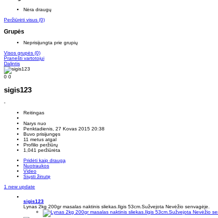
Nėra draugų
Peržiūrėti visus
(0)
Grupės
Neprisijungta prie grupių
Visos grupės
(0)
Pranešti vartotojui
Dalintis
0
0
sigis123
-
Reitingas
Narys nuo
Penktadienis, 27 Kovas 2015 20:38
Buvo prisijungęs
11 metus atgal
Profilio peržiūrų
1,041 peržiūrėta
Pridėti kaip draugą
Nuotraukos
Video
Siųsti žinutę
1 new update
sigis123
Lynas 2kg 200gr masalas naktinis sliekas.Ilgis 53cm.Sužvejota Nevėžio senvagėje.