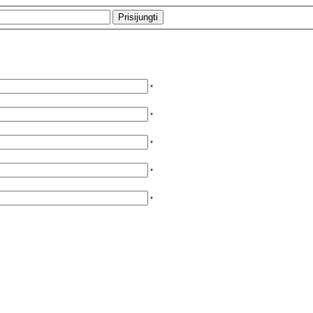
*
*
*
*
*