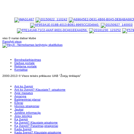
viso 0 nariai dabar klube
Parodyti visus
Bendradarbiavimas
Darbas portale
Reklama portale
Kontaktai
2000-2013 © Visos teisės priklauso UAB "Žvejų tinklapis"
Ant ko žvejoti
Ant ko žvejoti? Klausiate? -atsakome
Apie masalus
Apranga
Batimetriniai planai
Ežerai
Įdomūs straipsniai
Jaukai
Juridinė informacija
Jūsų istorijos
Ką žvejoti
Ką žvejoti? Klausiate-atsakome
Ką žvejoti? Patarimai,straipsniai
Kada žvejoti
Kada žvejoti? Klausiate-atsakome