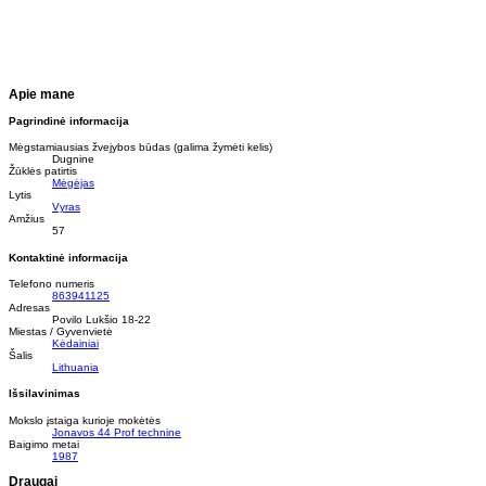
Apie mane
Pagrindinė informacija
Mėgstamiausias žvejybos būdas (galima žymėti kelis)
Dugnine
Žūklės patirtis
Mėgėjas
Lytis
Vyras
Amžius
57
Kontaktinė informacija
Telefono numeris
863941125
Adresas
Povilo Lukšio 18-22
Miestas / Gyvenvietė
Kėdainiai
Šalis
Lithuania
Išsilavinimas
Mokslo įstaiga kurioje mokėtės
Jonavos 44 Prof technine
Baigimo metai
1987
Draugai