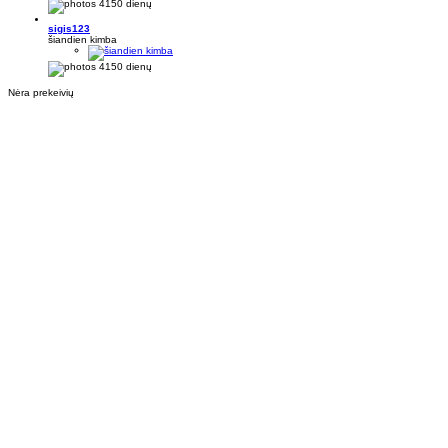
4150 dienų
sigis123
šiandien kimba
4150 dienų
Nėra prekeivių