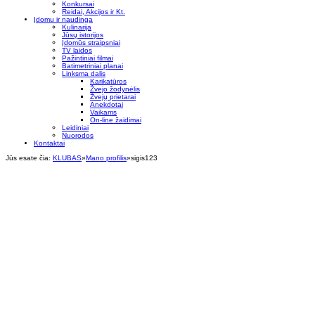
Konkursai
Reidai, Akcijos ir Kt.
Įdomu ir naudinga
Kulinarija
Jūsų istorijos
Įdomūs straipsniai
TV laidos
Pažintiniai filmai
Batimetriniai planai
Linksma dalis
Karikatūros
Žvejo žodynėlis
Žvejų prietarai
Anekdotai
Vaikams
On-line žaidimai
Leidiniai
Nuorodos
Kontaktai
Jūs esate čia:
KLUBAS
»
Mano profilis
»
sigis123