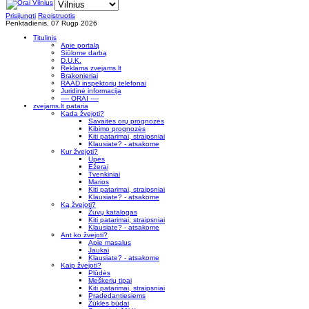
Prisijungti
Registruotis
Penktadienis, 07 Rugp 2026
Titulinis
Apie portalą
Siūlome darbą
D.U.K.
Reklama zvejams.lt
Brakonieriai
RAAD inspektorių telefonai
Juridinė informacija
---- ORAI ----
zvejams.lt pataria
Kada žvejoti?
Savaitės orų prognozės
Kibimo prognozės
Kiti patarimai, straipsniai
Klausiate? - atsakome
Kur žvejoti?
Upės
Ežerai
Tvenkiniai
Marios
Kiti patarimai, straipsniai
Klausiate? - atsakome
Ką žvejoti?
Žuvų katalogas
Kiti patarimai, straipsniai
Klausiate? - atsakome
Ant ko žvejoti?
Apie masalus
Jaukai
Klausiate? - atsakome
Kaip žvejoti?
Plūdės
Meškerių tipai
Kiti patarimai, straipsniai
Pradedantiesiems
Žūklės būdai