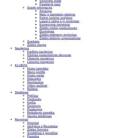
Sezoninė žūklė
Pasidaryk pats
Svarbi informacija
Apranga
Matų ir standartų sistema
Kaimo turizmo sodybos
Laivai ir valtys ir jų remontas
Komerciniai tvenkiniai
Žūklės prekių parduotuvės
Įžuvinimas
Žūklės reikmenų remontas
Žūklės kelionių organizatoriai
Sveikata
Žūklės istorija
Naujienos
Karštos naujienos
Kibimas paskutinėmis dienomis
Užsienio naujienos
Lietuvos naujienos
KLUBAS
Klubo taisyklės
Mano profilis
Klubo nariai
Diskusijos
Nuotraukos
Video siužetai
Raštinė
Skelbimai
Pirkčiau
Parduodu
Keičiu
Dovanoju
Paslaugos
Reikalinga pagalba
Naujas skelbimas
Renginiai
Anonsai
Varžybos ir Rezultatai
Žūklės šventės
Susitikimai ir įspūdžiai
Parodos