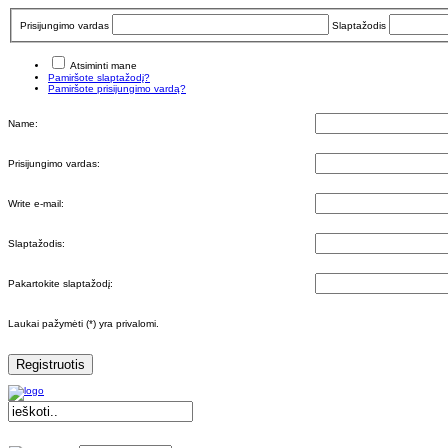
Prisijungimo vardas
Slaptažodis
Atsiminti mane
Pamiršote slaptažodį?
Pamiršote prisijungimo vardą?
Name:
Prisijungimo vardas:
Write e-mail:
Slaptažodis:
Pakartokite slaptažodį:
Laukai pažymėti (*) yra privalomi.
Registruotis