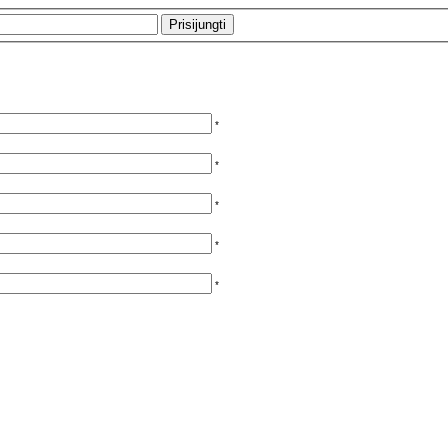
*
*
*
*
*