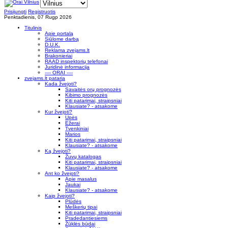
Prisijungti
Registruotis
Penktadienis, 07 Rugp 2026
Titulinis
Apie portalą
Siūlome darbą
D.U.K.
Reklama zvejams.lt
Brakonieriai
RAAD inspektorių telefonai
Juridinė informacija
---- ORAI ----
zvejams.lt pataria
Kada žvejoti?
Savaitės orų prognozės
Kibimo prognozės
Kiti patarimai, straipsniai
Klausiate? - atsakome
Kur žvejoti?
Upės
Ežerai
Tvenkiniai
Marios
Kiti patarimai, straipsniai
Klausiate? - atsakome
Ką žvejoti?
Žuvų katalogas
Kiti patarimai, straipsniai
Klausiate? - atsakome
Ant ko žvejoti?
Apie masalus
Jaukai
Klausiate? - atsakome
Kaip žvejoti?
Plūdės
Meškerių tipai
Kiti patarimai, straipsniai
Pradedantiesiems
Žūklės būdai