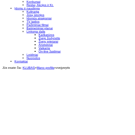
Konkursai
Reidai, Akcijos ir Kt.
Įdomu ir naudinga
Kulinarija
Jūsų istorijos
Įdomūs straipsniai
TV laidos
Pažintiniai filmai
Batimetriniai planai
Linksma dalis
Karikatūros
Žvejo žodynėlis
Žvejų prietarai
Anekdotai
Vaikams
On-line žaidimai
Leidiniai
Nuorodos
Kontaktai
Jūs esate čia:
KLUBAS
»
Mano profilis
»
zvejysrytis