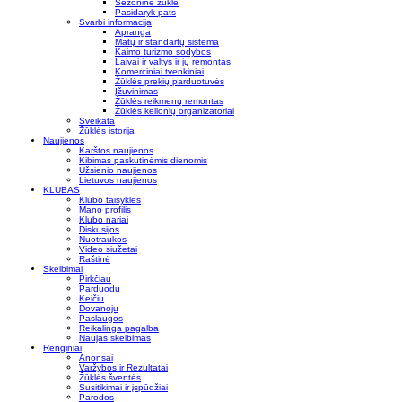
Sezoninė žūklė
Pasidaryk pats
Svarbi informacija
Apranga
Matų ir standartų sistema
Kaimo turizmo sodybos
Laivai ir valtys ir jų remontas
Komerciniai tvenkiniai
Žūklės prekių parduotuvės
Įžuvinimas
Žūklės reikmenų remontas
Žūklės kelionių organizatoriai
Sveikata
Žūklės istorija
Naujienos
Karštos naujienos
Kibimas paskutinėmis dienomis
Užsienio naujienos
Lietuvos naujienos
KLUBAS
Klubo taisyklės
Mano profilis
Klubo nariai
Diskusijos
Nuotraukos
Video siužetai
Raštinė
Skelbimai
Pirkčiau
Parduodu
Keičiu
Dovanoju
Paslaugos
Reikalinga pagalba
Naujas skelbimas
Renginiai
Anonsai
Varžybos ir Rezultatai
Žūklės šventės
Susitikimai ir įspūdžiai
Parodos