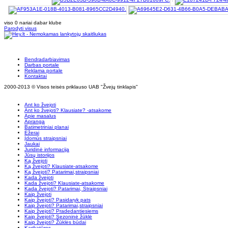
viso 0 nariai dabar klube
Parodyti visus
Bendradarbiavimas
Darbas portale
Reklama portale
Kontaktai
2000-2013 © Visos teisės priklauso UAB "Žvejų tinklapis"
Ant ko žvejoti
Ant ko žvejoti? Klausiate? -atsakome
Apie masalus
Apranga
Batimetriniai planai
Ežerai
Įdomūs straipsniai
Jaukai
Juridinė informacija
Jūsų istorijos
Ką žvejoti
Ką žvejoti? Klausiate-atsakome
Ką žvejoti? Patarimai,straipsniai
Kada žvejoti
Kada žvejoti? Klausiate-atsakome
Kada žvejoti? Patarimai, Straipsniai
Kaip žvejoti
Kaip žvejoti? Pasidaryk pats
Kaip žvejoti? Patarimai,straipsniai
Kaip žvejoti? Pradedantiesiems
Kaip žvejoti? Sezoninė žūklė
Kaip žvejoti? Žūklės būdai
Karikatūros