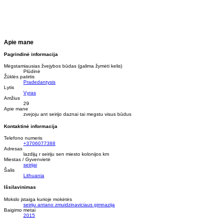
Apie mane
Pagrindinė informacija
Mėgstamiausias žvejybos būdas (galima žymėti kelis)
Plūdinė
Žūklės patirtis
Pradedantysis
Lytis
Vyras
Amžius
29
Apie mane
zvejoju ant seirijo daznai tai megstu visus būdus
Kontaktinė informacija
Telefono numeris
+3706077388
Adresas
lazdijų r seiriju sen miesto kolonijos km
Miestas / Gyvenvietė
seirijai
Šalis
Lithuania
Išsilavinimas
Mokslo įstaiga kurioje mokėtės
seiriju antano zmuidzinaviciaus gimnazija
Baigimo metai
2015