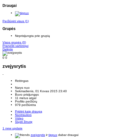
Draugai
Peržiūrėti visus
(1)
Grupės
Neprisijungta prie grupių
Visos grupės
(0)
Pranešti vartotojui
Dalintis
0
0
zvejysrytis
-
Reitingas
Narys nuo
Sekmadienis, 01 Kovas 2015 23:40
Buvo prisijungęs
11 metus atgal
Profilio peržiūrų
979 peržiūrėta
Pridėti kaip draugą
Nuotraukos
Video
Siųsti žinutę
1 new update
zvejysrytis
ir
tippux
dabar draugai