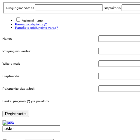
Prisijungimo vardas
Slaptažodis
Atsiminti mane
Pamiršote slaptažodį?
Pamiršote prisijungimo vardą?
Name:
Prisijungimo vardas:
Write e-mail:
Slaptažodis:
Pakartokite slaptažodį:
Laukai pažymėti (*) yra privalomi.
Registruotis