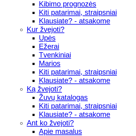
Kibimo prognozės
Kiti patarimai, straipsniai
Klausiate? - atsakome
Kur žvejoti?
Upės
Ežerai
Tvenkiniai
Marios
Kiti patarimai, straipsniai
Klausiate? - atsakome
Ką žvejoti?
Žuvų katalogas
Kiti patarimai, straipsniai
Klausiate? - atsakome
Ant ko žvejoti?
Apie masalus