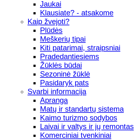
Jaukai
Klausiate? - atsakome
Kaip žvejoti?
Plūdės
Meškerių tipai
Kiti patarimai, straipsniai
Pradedantiesiems
Žūklės būdai
Sezoninė žūklė
Pasidaryk pats
Svarbi informacija
Apranga
Matų ir standartų sistema
Kaimo turizmo sodybos
Laivai ir valtys ir jų remontas
Komerciniai tvenkiniai