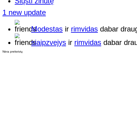
Siųsti žinutę
1 new update
Modestas
ir
rimvidas
dabar drau
siaipzvejys
ir
rimvidas
dabar drau
Nėra prekeivių