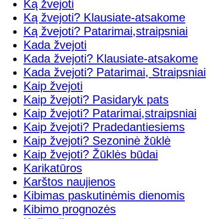
Ką žvejoti
Ką žvejoti? Klausiate-atsakome
Ką žvejoti? Patarimai,straipsniai
Kada žvejoti
Kada žvejoti? Klausiate-atsakome
Kada žvejoti? Patarimai, Straipsniai
Kaip žvejoti
Kaip žvejoti? Pasidaryk pats
Kaip žvejoti? Patarimai,straipsniai
Kaip žvejoti? Pradedantiesiems
Kaip žvejoti? Sezoninė žūklė
Kaip žvejoti? Žūklės būdai
Karikatūros
Karštos naujienos
Kibimas paskutinėmis dienomis
Kibimo prognozės