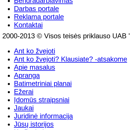
Bendradarbiavimas
Darbas portale
Reklama portale
Kontaktai
2000-2013 © Visos teisės priklauso UAB "
Ant ko žvejoti
Ant ko žvejoti? Klausiate? -atsakome
Apie masalus
Apranga
Batimetriniai planai
Ežerai
Įdomūs straipsniai
Jaukai
Juridinė informacija
Jūsų istorijos