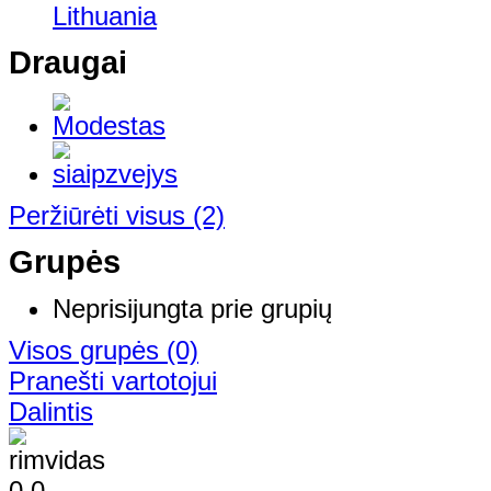
Lithuania
Draugai
Peržiūrėti visus
(2)
Grupės
Neprisijungta prie grupių
Visos grupės
(0)
Pranešti vartotojui
Dalintis
0
0