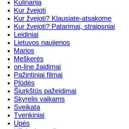
Kulinarija
Kur žvejoti
Kur žvejoti? Klausiate-atsakome
Kur žvejoti? Patarimai, straipsniai
Leidiniai
Lietuvos naujienos
Marios
Meškerės
on-line žaidimai
Pažintiniai filmai
Plūdės
Šiurkštūs pažeidimai
Skyrelis vaikams
Sveikata
Tvenkiniai
Upės