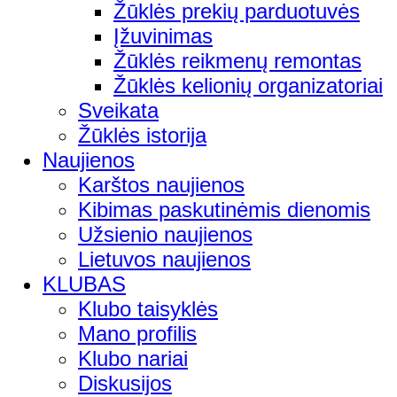
Žūklės prekių parduotuvės
Įžuvinimas
Žūklės reikmenų remontas
Žūklės kelionių organizatoriai
Sveikata
Žūklės istorija
Naujienos
Karštos naujienos
Kibimas paskutinėmis dienomis
Užsienio naujienos
Lietuvos naujienos
KLUBAS
Klubo taisyklės
Mano profilis
Klubo nariai
Diskusijos