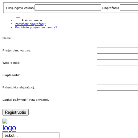
Prisijungimo vardas
Slaptažodis
Atsiminti mane
Pamiršote slaptažodį?
Pamiršote prisijungimo vardą?
Name:
Prisijungimo vardas:
Write e-mail:
Slaptažodis:
Pakartokite slaptažodį:
Laukai pažymėti (*) yra privalomi.
Registruotis