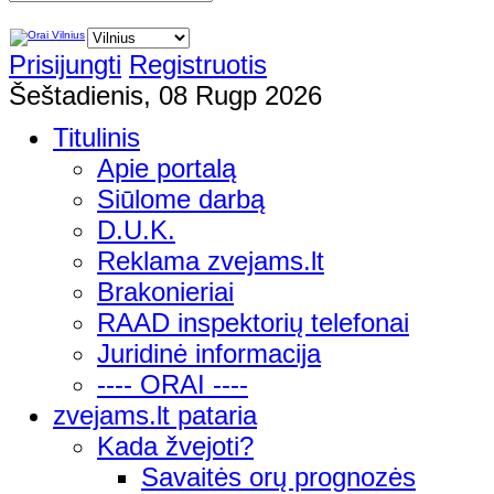
Prisijungti
Registruotis
Šeštadienis, 08 Rugp 2026
Titulinis
Apie portalą
Siūlome darbą
D.U.K.
Reklama zvejams.lt
Brakonieriai
RAAD inspektorių telefonai
Juridinė informacija
---- ORAI ----
zvejams.lt pataria
Kada žvejoti?
Savaitės orų prognozės