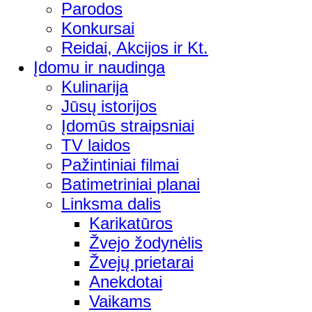
Parodos
Konkursai
Reidai, Akcijos ir Kt.
Įdomu ir naudinga
Kulinarija
Jūsų istorijos
Įdomūs straipsniai
TV laidos
Pažintiniai filmai
Batimetriniai planai
Linksma dalis
Karikatūros
Žvejo žodynėlis
Žvejų prietarai
Anekdotai
Vaikams