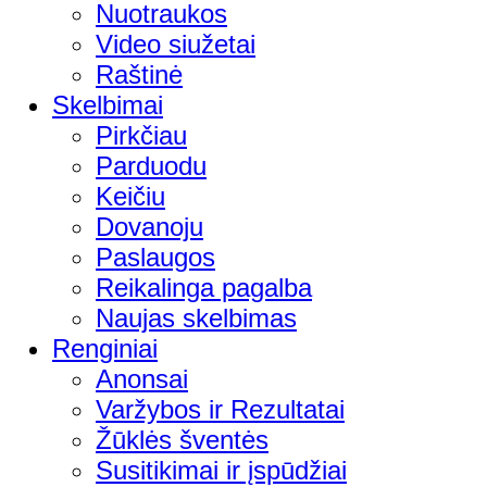
Nuotraukos
Video siužetai
Raštinė
Skelbimai
Pirkčiau
Parduodu
Keičiu
Dovanoju
Paslaugos
Reikalinga pagalba
Naujas skelbimas
Renginiai
Anonsai
Varžybos ir Rezultatai
Žūklės šventės
Susitikimai ir įspūdžiai