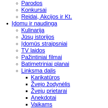
Parodos
Konkursai
Reidai, Akcijos ir Kt.
Įdomu ir naudinga
Kulinarija
Jūsų istorijos
Įdomūs straipsniai
TV laidos
Pažintiniai filmai
Batimetriniai planai
Linksma dalis
Karikatūros
Žvejo žodynėlis
Žvejų prietarai
Anekdotai
Vaikams