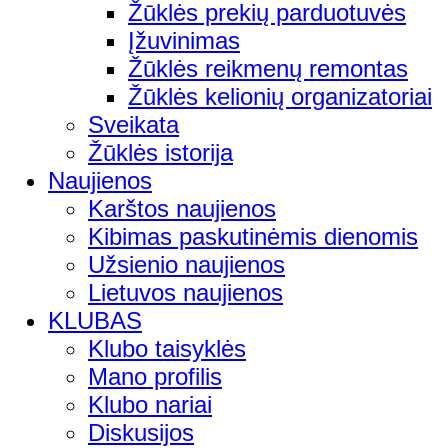
Žūklės prekių parduotuvės
Įžuvinimas
Žūklės reikmenų remontas
Žūklės kelionių organizatoriai
Sveikata
Žūklės istorija
Naujienos
Karštos naujienos
Kibimas paskutinėmis dienomis
Užsienio naujienos
Lietuvos naujienos
KLUBAS
Klubo taisyklės
Mano profilis
Klubo nariai
Diskusijos