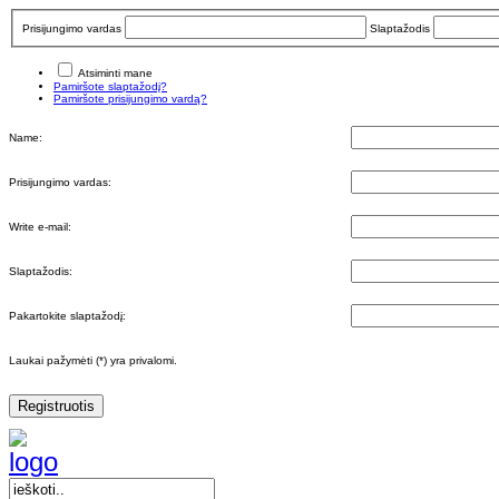
Prisijungimo vardas
Slaptažodis
Atsiminti mane
Pamiršote slaptažodį?
Pamiršote prisijungimo vardą?
Name:
Prisijungimo vardas:
Write e-mail:
Slaptažodis:
Pakartokite slaptažodį:
Laukai pažymėti (*) yra privalomi.
Registruotis