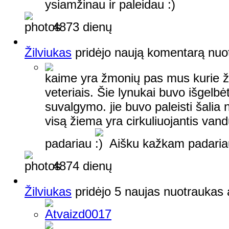
ysiamžinau ir paleidau
4873 dienų
Žilviukas
pridėjo naują komentarą nuo
kaime yra žmonių pas mus kurie ž
veteriais. Šie lynukai buvo išgelb
suvalgymo. jie buvo paleisti šali
visą žiema yra cirkuliuojantis van
padariau
Aišku kažkam padariau
4874 dienų
Žilviukas
pridėjo 5 naujas nuotrauka