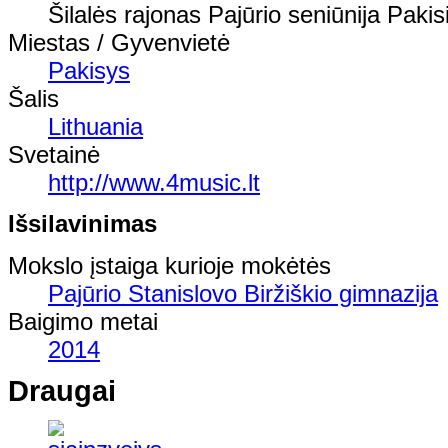
Šilalės rajonas Pajūrio seniūnija Paki
Miestas / Gyvenvietė
Pakisys
Šalis
Lithuania
Svetainė
http://www.4music.lt
Išsilavinimas
Mokslo įstaiga kurioje mokėtės
Pajūrio Stanislovo Biržiškio gimnazija
Baigimo metai
2014
Draugai