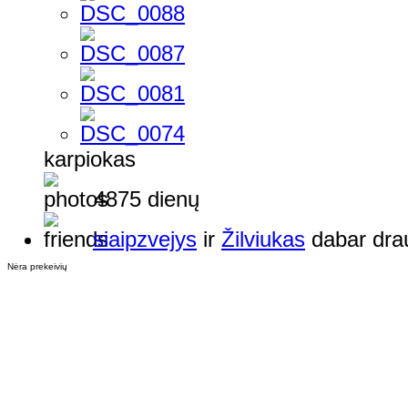
karpiokas
4875 dienų
siaipzvejys
ir
Žilviukas
dabar dra
Nėra prekeivių