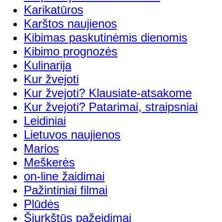
Karikatūros
Karštos naujienos
Kibimas paskutinėmis dienomis
Kibimo prognozės
Kulinarija
Kur žvejoti
Kur žvejoti? Klausiate-atsakome
Kur žvejoti? Patarimai, straipsniai
Leidiniai
Lietuvos naujienos
Marios
Meškerės
on-line žaidimai
Pažintiniai filmai
Plūdės
Šiurkštūs pažeidimai