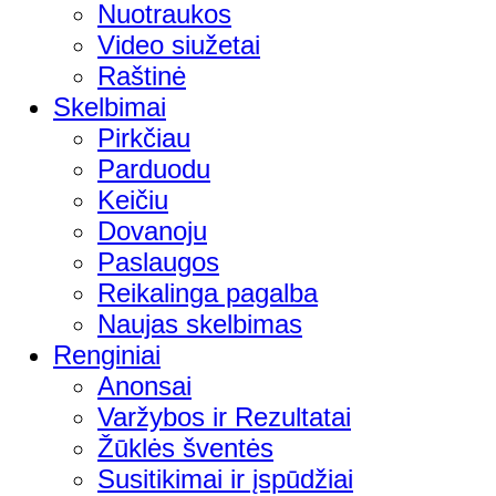
Nuotraukos
Video siužetai
Raštinė
Skelbimai
Pirkčiau
Parduodu
Keičiu
Dovanoju
Paslaugos
Reikalinga pagalba
Naujas skelbimas
Renginiai
Anonsai
Varžybos ir Rezultatai
Žūklės šventės
Susitikimai ir įspūdžiai