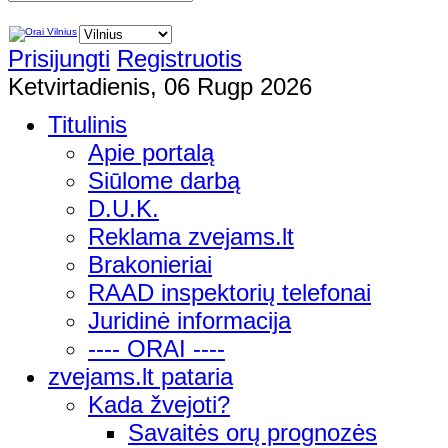
Prisijungti
Registruotis
Ketvirtadienis, 06 Rugp 2026
Titulinis
Apie portalą
Siūlome darbą
D.U.K.
Reklama zvejams.lt
Brakonieriai
RAAD inspektorių telefonai
Juridinė informacija
---- ORAI ----
zvejams.lt pataria
Kada žvejoti?
Savaitės orų prognozės