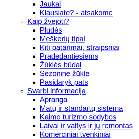
Jaukai
Klausiate? - atsakome
Kaip žvejoti?
Plūdės
Meškerių tipai
Kiti patarimai, straipsniai
Pradedantiesiems
Žūklės būdai
Sezoninė žūklė
Pasidaryk pats
Svarbi informacija
Apranga
Matų ir standartų sistema
Kaimo turizmo sodybos
Laivai ir valtys ir jų remontas
Komerciniai tvenkiniai