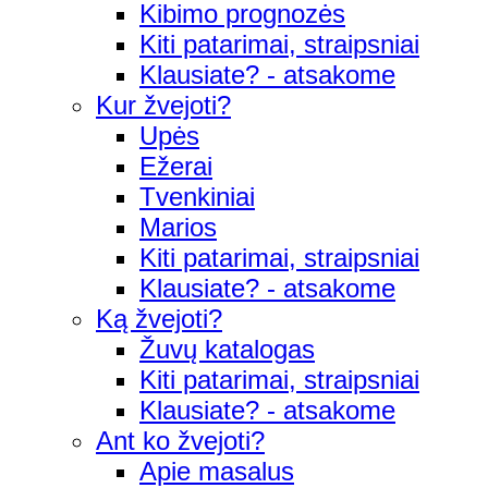
Kibimo prognozės
Kiti patarimai, straipsniai
Klausiate? - atsakome
Kur žvejoti?
Upės
Ežerai
Tvenkiniai
Marios
Kiti patarimai, straipsniai
Klausiate? - atsakome
Ką žvejoti?
Žuvų katalogas
Kiti patarimai, straipsniai
Klausiate? - atsakome
Ant ko žvejoti?
Apie masalus