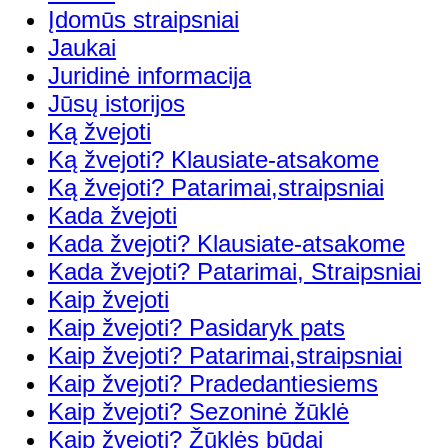
Įdomūs straipsniai
Jaukai
Juridinė informacija
Jūsų istorijos
Ką žvejoti
Ką žvejoti? Klausiate-atsakome
Ką žvejoti? Patarimai,straipsniai
Kada žvejoti
Kada žvejoti? Klausiate-atsakome
Kada žvejoti? Patarimai, Straipsniai
Kaip žvejoti
Kaip žvejoti? Pasidaryk pats
Kaip žvejoti? Patarimai,straipsniai
Kaip žvejoti? Pradedantiesiems
Kaip žvejoti? Sezoninė žūklė
Kaip žvejoti? Žūklės būdai