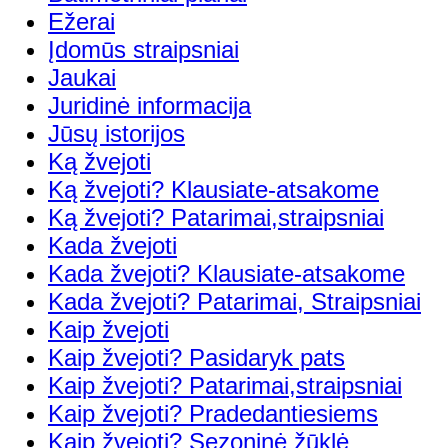
Ežerai
Įdomūs straipsniai
Jaukai
Juridinė informacija
Jūsų istorijos
Ką žvejoti
Ką žvejoti? Klausiate-atsakome
Ką žvejoti? Patarimai,straipsniai
Kada žvejoti
Kada žvejoti? Klausiate-atsakome
Kada žvejoti? Patarimai, Straipsniai
Kaip žvejoti
Kaip žvejoti? Pasidaryk pats
Kaip žvejoti? Patarimai,straipsniai
Kaip žvejoti? Pradedantiesiems
Kaip žvejoti? Sezoninė žūklė