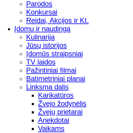
Parodos
Konkursai
Reidai, Akcijos ir Kt.
Įdomu ir naudinga
Kulinarija
Jūsų istorijos
Įdomūs straipsniai
TV laidos
Pažintiniai filmai
Batimetriniai planai
Linksma dalis
Karikatūros
Žvejo žodynėlis
Žvejų prietarai
Anekdotai
Vaikams