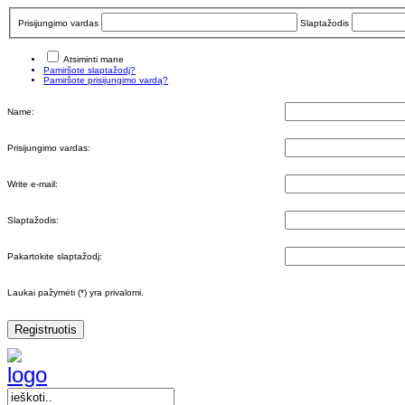
Prisijungimo vardas
Slaptažodis
Atsiminti mane
Pamiršote slaptažodį?
Pamiršote prisijungimo vardą?
Name:
Prisijungimo vardas:
Write e-mail:
Slaptažodis:
Pakartokite slaptažodį:
Laukai pažymėti (*) yra privalomi.
Registruotis