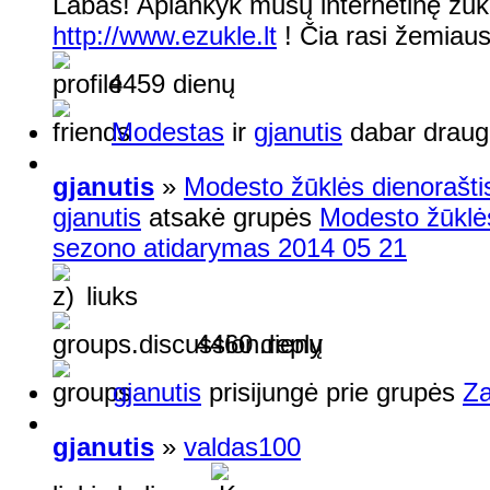
Labas! Aplankyk mūsų internetinę žū
http://www.ezukle.lt
! Čia rasi žemiaus
4459 dienų
Modestas
ir
gjanutis
dabar draug
gjanutis
»
Modesto žūklės dienorašti
gjanutis
atsakė grupės
Modesto žūklės
sezono atidarymas 2014 05 21
liuks
4460 dienų
gjanutis
prisijungė prie grupės
Za
gjanutis
»
valdas100