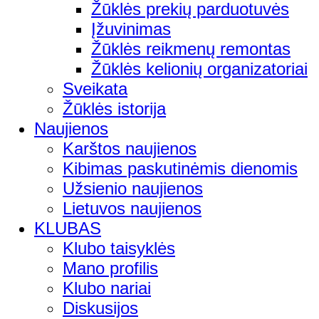
Žūklės prekių parduotuvės
Įžuvinimas
Žūklės reikmenų remontas
Žūklės kelionių organizatoriai
Sveikata
Žūklės istorija
Naujienos
Karštos naujienos
Kibimas paskutinėmis dienomis
Užsienio naujienos
Lietuvos naujienos
KLUBAS
Klubo taisyklės
Mano profilis
Klubo nariai
Diskusijos