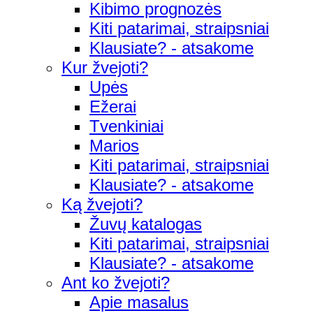
Kibimo prognozės
Kiti patarimai, straipsniai
Klausiate? - atsakome
Kur žvejoti?
Upės
Ežerai
Tvenkiniai
Marios
Kiti patarimai, straipsniai
Klausiate? - atsakome
Ką žvejoti?
Žuvų katalogas
Kiti patarimai, straipsniai
Klausiate? - atsakome
Ant ko žvejoti?
Apie masalus