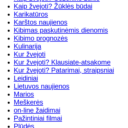
Kaip žvejoti? Žūklės būdai
Karikatūros
Karštos naujienos
Kibimas paskutinėmis dienomis
Kibimo prognozės
Kulinarija
Kur žvejoti
Kur žvejoti? Klausiate-atsakome
Kur žvejoti? Patarimai, straipsniai
Leidiniai
Lietuvos naujienos
Marios
Meškerės
on-line žaidimai
Pažintiniai filmai
Plūdės