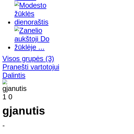
Visos grupės
(3)
Pranešti vartotojui
Dalintis
1
0
gjanutis
-