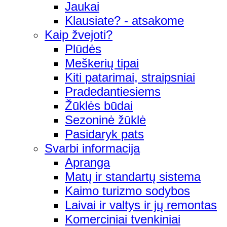
Jaukai
Klausiate? - atsakome
Kaip žvejoti?
Plūdės
Meškerių tipai
Kiti patarimai, straipsniai
Pradedantiesiems
Žūklės būdai
Sezoninė žūklė
Pasidaryk pats
Svarbi informacija
Apranga
Matų ir standartų sistema
Kaimo turizmo sodybos
Laivai ir valtys ir jų remontas
Komerciniai tvenkiniai