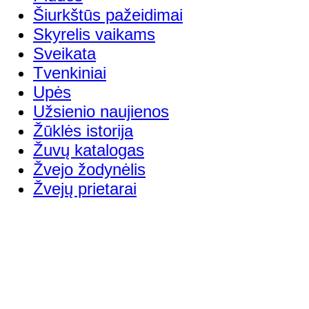
Šiurkštūs pažeidimai
Skyrelis vaikams
Sveikata
Tvenkiniai
Upės
Užsienio naujienos
Žūklės istorija
Žuvų katalogas
Žvejo žodynėlis
Žvejų prietarai