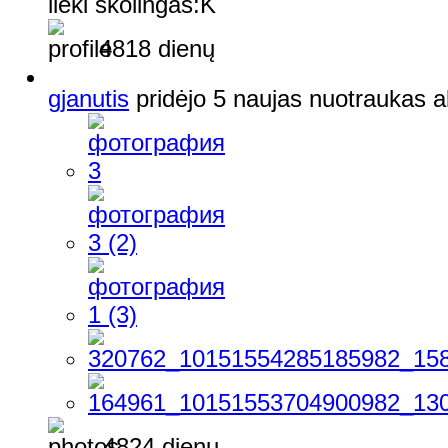
lieki skolingas
4818 dienų
gjanutis
pridėjo 5 naujas nuotraukas
4824 dienų