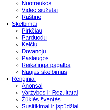
Nuotraukos
Video siužetai
Raštinė
Skelbimai
Pirkčiau
Parduodu
Keičiu
Dovanoju
Paslaugos
Reikalinga pagalba
Naujas skelbimas
Renginiai
Anonsai
Varžybos ir Rezultatai
Žūklės šventės
Susitikimai ir įspūdžiai