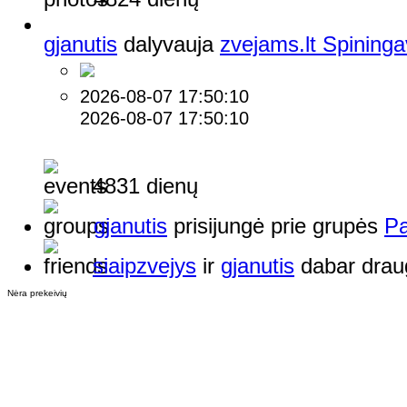
gjanutis
dalyvauja
zvejams.lt Spining
2026-08-07 17:50:10
2026-08-07 17:50:10
4831 dienų
gjanutis
prisijungė prie grupės
Pa
siaipzvejys
ir
gjanutis
dabar drau
Nėra prekeivių