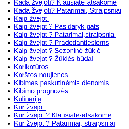
Kada žvejoti? Klausiate-atsakome
Kada žvejoti? Patarimai, Straipsniai
Kaip žvejoti
Kaip žvejoti? Pasidaryk pats
Kaip žvejoti? Patarimai,straipsniai
Kaip žvejoti? Pradedantiesiems
Kaip žvejoti? Sezoninė žūklė
Kaip žvejoti? Žūklės būdai
Karikatūros
Karštos naujienos
Kibimas paskutinėmis dienomis
Kibimo prognozės
Kulinarija
Kur žvejoti
Kur žvejoti? Klausiate-atsakome
Kur žvejoti? Patarimai, straipsniai