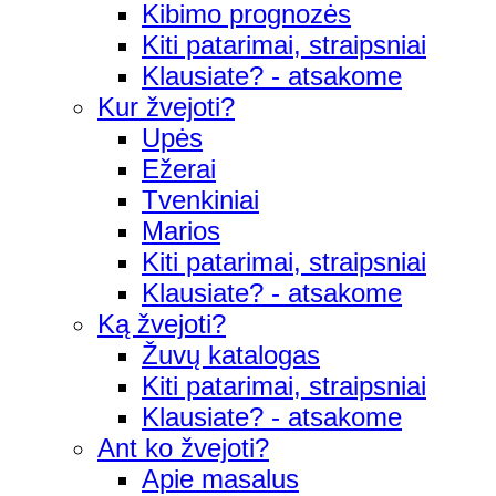
Kibimo prognozės
Kiti patarimai, straipsniai
Klausiate? - atsakome
Kur žvejoti?
Upės
Ežerai
Tvenkiniai
Marios
Kiti patarimai, straipsniai
Klausiate? - atsakome
Ką žvejoti?
Žuvų katalogas
Kiti patarimai, straipsniai
Klausiate? - atsakome
Ant ko žvejoti?
Apie masalus