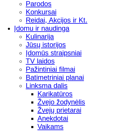
Parodos
Konkursai
Reidai, Akcijos ir Kt.
Įdomu ir naudinga
Kulinarija
Jūsų istorijos
Įdomūs straipsniai
TV laidos
Pažintiniai filmai
Batimetriniai planai
Linksma dalis
Karikatūros
Žvejo žodynėlis
Žvejų prietarai
Anekdotai
Vaikams