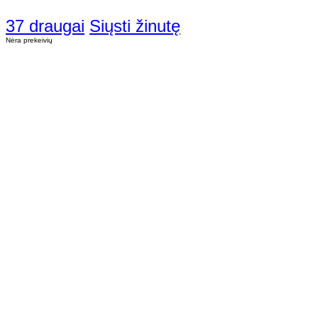
37 draugai
Siųsti žinutę
Nėra prekeivių