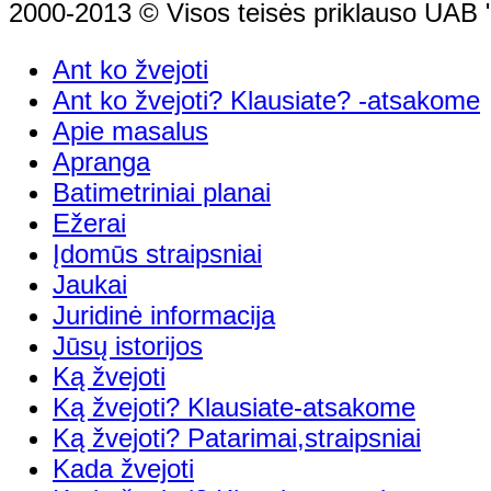
2000-2013 © Visos teisės priklauso UAB "
Ant ko žvejoti
Ant ko žvejoti? Klausiate? -atsakome
Apie masalus
Apranga
Batimetriniai planai
Ežerai
Įdomūs straipsniai
Jaukai
Juridinė informacija
Jūsų istorijos
Ką žvejoti
Ką žvejoti? Klausiate-atsakome
Ką žvejoti? Patarimai,straipsniai
Kada žvejoti