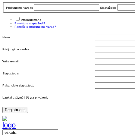
Prisijungimo vardas
Slaptažodis
Atsiminti mane
Pamiršote slaptažodį?
Pamiršote prisijungimo vardą?
Name:
Prisijungimo vardas:
Write e-mail:
Slaptažodis:
Pakartokite slaptažodį:
Laukai pažymėti (*) yra privalomi.
Registruotis