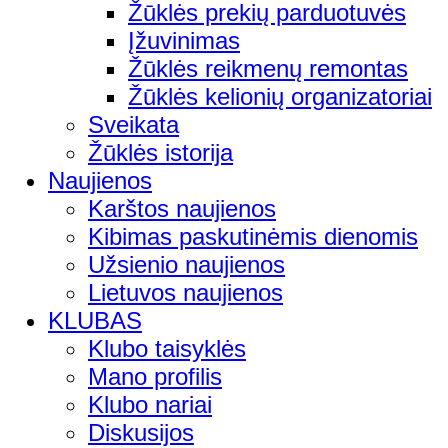
Žūklės prekių parduotuvės
Įžuvinimas
Žūklės reikmenų remontas
Žūklės kelionių organizatoriai
Sveikata
Žūklės istorija
Naujienos
Karštos naujienos
Kibimas paskutinėmis dienomis
Užsienio naujienos
Lietuvos naujienos
KLUBAS
Klubo taisyklės
Mano profilis
Klubo nariai
Diskusijos