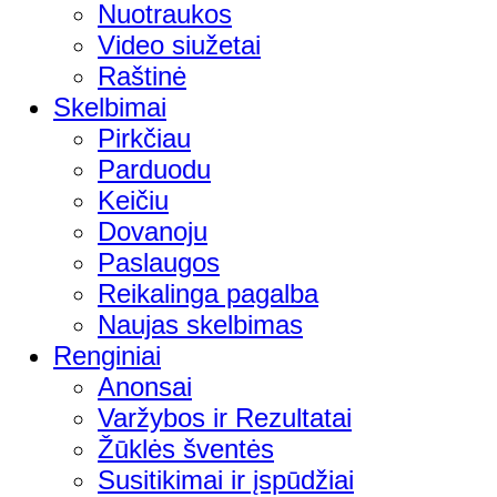
Nuotraukos
Video siužetai
Raštinė
Skelbimai
Pirkčiau
Parduodu
Keičiu
Dovanoju
Paslaugos
Reikalinga pagalba
Naujas skelbimas
Renginiai
Anonsai
Varžybos ir Rezultatai
Žūklės šventės
Susitikimai ir įspūdžiai