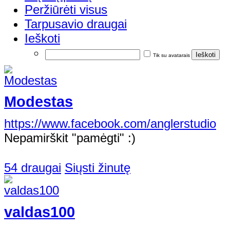
Peržiūrėti visus
Tarpusavio draugai
Ieškoti
Tik su avatarais
Modestas
https://www.facebook.com/anglerstudio
Nepamirškit "pamėgti" :)
54 draugai
Siųsti žinutę
valdas100