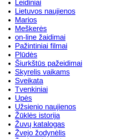
Leidiniai
Lietuvos naujienos
Marios
Meškerės
on-line žaidimai
Pažintiniai filmai
Plūdės
Šiurkštūs pažeidimai
Skyrelis vaikams
Sveikata
Tvenkiniai
Upės
Užsienio naujienos
Žūklės istorija
Žuvų katalogas
Žvejo žodynėlis