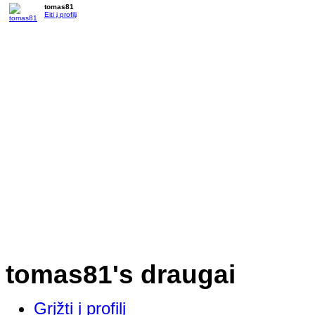
tomas81
Eiti į profilį
tomas81's draugai
Grįžti į profilį