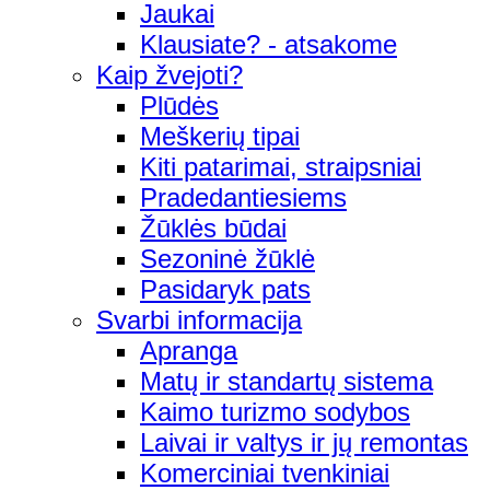
Jaukai
Klausiate? - atsakome
Kaip žvejoti?
Plūdės
Meškerių tipai
Kiti patarimai, straipsniai
Pradedantiesiems
Žūklės būdai
Sezoninė žūklė
Pasidaryk pats
Svarbi informacija
Apranga
Matų ir standartų sistema
Kaimo turizmo sodybos
Laivai ir valtys ir jų remontas
Komerciniai tvenkiniai