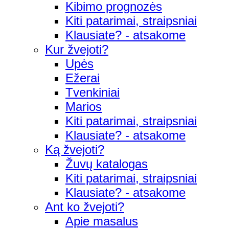
Kibimo prognozės
Kiti patarimai, straipsniai
Klausiate? - atsakome
Kur žvejoti?
Upės
Ežerai
Tvenkiniai
Marios
Kiti patarimai, straipsniai
Klausiate? - atsakome
Ką žvejoti?
Žuvų katalogas
Kiti patarimai, straipsniai
Klausiate? - atsakome
Ant ko žvejoti?
Apie masalus