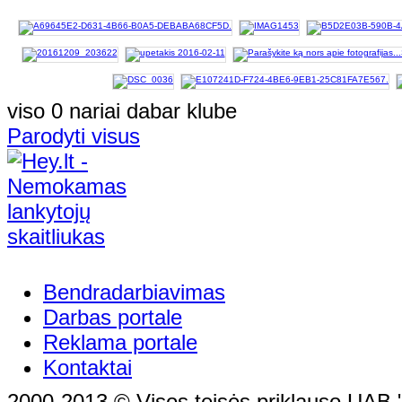
viso 0 nariai dabar klube
Parodyti visus
Bendradarbiavimas
Darbas portale
Reklama portale
Kontaktai
2000-2013 © Visos teisės priklauso UAB "