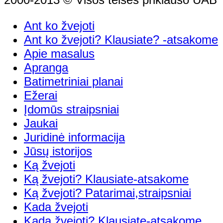
Ant ko žvejoti
Ant ko žvejoti? Klausiate? -atsakome
Apie masalus
Apranga
Batimetriniai planai
Ežerai
Įdomūs straipsniai
Jaukai
Juridinė informacija
Jūsų istorijos
Ką žvejoti
Ką žvejoti? Klausiate-atsakome
Ką žvejoti? Patarimai,straipsniai
Kada žvejoti
Kada žvejoti? Klausiate-atsakome