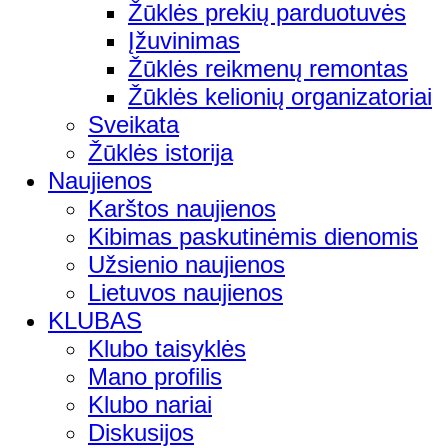
Žūklės prekių parduotuvės
Įžuvinimas
Žūklės reikmenų remontas
Žūklės kelionių organizatoriai
Sveikata
Žūklės istorija
Naujienos
Karštos naujienos
Kibimas paskutinėmis dienomis
Užsienio naujienos
Lietuvos naujienos
KLUBAS
Klubo taisyklės
Mano profilis
Klubo nariai
Diskusijos