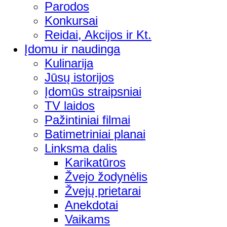
Parodos
Konkursai
Reidai, Akcijos ir Kt.
Įdomu ir naudinga
Kulinarija
Jūsų istorijos
Įdomūs straipsniai
TV laidos
Pažintiniai filmai
Batimetriniai planai
Linksma dalis
Karikatūros
Žvejo žodynėlis
Žvejų prietarai
Anekdotai
Vaikams