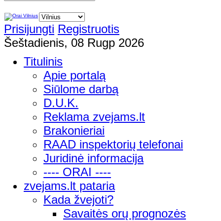
Prisijungti
Registruotis
Šeštadienis, 08 Rugp 2026
Titulinis
Apie portalą
Siūlome darbą
D.U.K.
Reklama zvejams.lt
Brakonieriai
RAAD inspektorių telefonai
Juridinė informacija
---- ORAI ----
zvejams.lt pataria
Kada žvejoti?
Savaitės orų prognozės