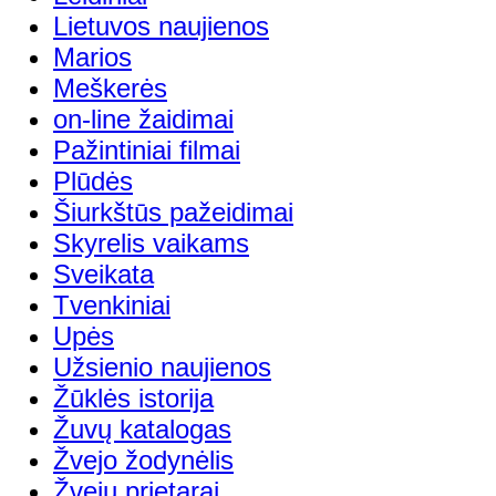
Lietuvos naujienos
Marios
Meškerės
on-line žaidimai
Pažintiniai filmai
Plūdės
Šiurkštūs pažeidimai
Skyrelis vaikams
Sveikata
Tvenkiniai
Upės
Užsienio naujienos
Žūklės istorija
Žuvų katalogas
Žvejo žodynėlis
Žvejų prietarai