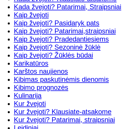
Kada žvejoti? Patarimai, Straipsniai
Kaip žvejoti
Kaip žvejoti? Pasidaryk pats
Kaip žvejoti? Patarimai,straipsniai
Kaip žvejoti? Pradedantiesiems
Kaip žvejoti? Sezoninė žūklė
Kaip žvejoti? Žūklės būdai
Karikatūros
Karštos naujienos
Kibimas paskutinėmis dienomis
Kibimo prognozės
Kulinarija
Kur žvejoti
Kur žvejoti? Klausiate-atsakome
Kur žvejoti? Patarimai, straipsniai
Leidiniai