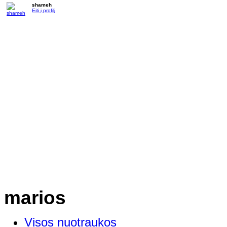
shameh
Eiti į profilį
marios
Visos nuotraukos