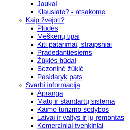
Jaukai
Klausiate? - atsakome
Kaip žvejoti?
Plūdės
Meškerių tipai
Kiti patarimai, straipsniai
Pradedantiesiems
Žūklės būdai
Sezoninė žūklė
Pasidaryk pats
Svarbi informacija
Apranga
Matų ir standartų sistema
Kaimo turizmo sodybos
Laivai ir valtys ir jų remontas
Komerciniai tvenkiniai