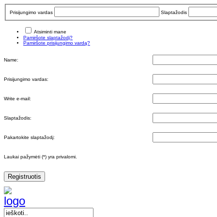
Prisijungimo vardas
Slaptažodis
Atsiminti mane
Pamiršote slaptažodį?
Pamiršote prisijungimo vardą?
Name:
Prisijungimo vardas:
Write e-mail:
Slaptažodis:
Pakartokite slaptažodį:
Laukai pažymėti (*) yra privalomi.
Registruotis