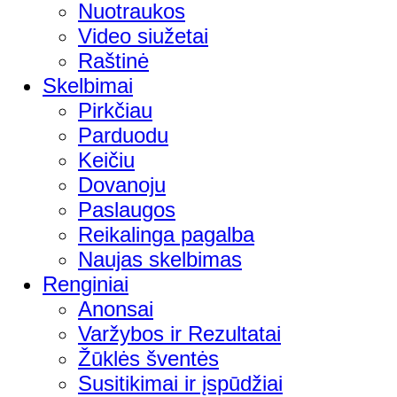
Nuotraukos
Video siužetai
Raštinė
Skelbimai
Pirkčiau
Parduodu
Keičiu
Dovanoju
Paslaugos
Reikalinga pagalba
Naujas skelbimas
Renginiai
Anonsai
Varžybos ir Rezultatai
Žūklės šventės
Susitikimai ir įspūdžiai