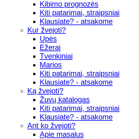
Kibimo prognozės
Kiti patarimai, straipsniai
Klausiate? - atsakome
Kur žvejoti?
Upės
Ežerai
Tvenkiniai
Marios
Kiti patarimai, straipsniai
Klausiate? - atsakome
Ką žvejoti?
Žuvų katalogas
Kiti patarimai, straipsniai
Klausiate? - atsakome
Ant ko žvejoti?
Apie masalus