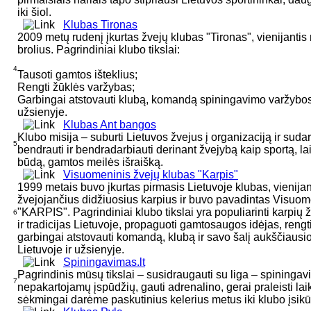
iki šiol.
Klubas Tironas
2009 metų rudenį įkurtas žvejų klubas "Tironas", vienijant
brolius. Pagrindiniai klubo tikslai:
4
Tausoti gamtos išteklius;
Rengti žūklės varžybas;
Garbingai atstovauti klubą, komandą spiningavimo varžybose
užsienyje.
Klubas Ant bangos
Klubo misija – suburti Lietuvos žvejus į organizaciją ir suda
5
bendrauti ir bendradarbiauti derinant žvejybą kaip sportą, la
būdą, gamtos meilės išraišką.
Visuomeninis žvejų klubas "Karpis"
1999 metais buvo įkurtas pirmasis Lietuvoje klubas, vienijan
žvejojančius didžiuosius karpius ir buvo pavadintas Visuom
"KARPIS". Pagrindiniai klubo tikslai yra populiarinti karpių ž
6
ir tradicijas Lietuvoje, propaguoti gamtosaugos idėjas, rengt
garbingai atstovauti komandą, klubą ir savo šalį aukščiaus
Lietuvoje ir užsienyje.
Spiningavimas.lt
Pagrindinis mūsų tikslai – susidraugauti su liga – spiningavi
7
nepakartojamų įspūdžių, gauti adrenalino, gerai praleisti la
sėkmingai darėme paskutinius kelerius metus iki klubo įsikū