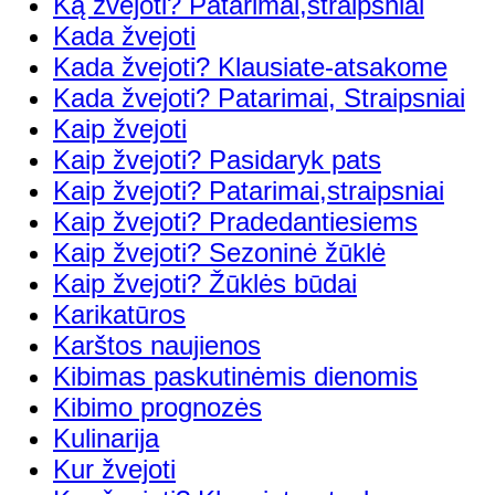
Ką žvejoti? Patarimai,straipsniai
Kada žvejoti
Kada žvejoti? Klausiate-atsakome
Kada žvejoti? Patarimai, Straipsniai
Kaip žvejoti
Kaip žvejoti? Pasidaryk pats
Kaip žvejoti? Patarimai,straipsniai
Kaip žvejoti? Pradedantiesiems
Kaip žvejoti? Sezoninė žūklė
Kaip žvejoti? Žūklės būdai
Karikatūros
Karštos naujienos
Kibimas paskutinėmis dienomis
Kibimo prognozės
Kulinarija
Kur žvejoti