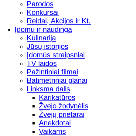
Parodos
Konkursai
Reidai, Akcijos ir Kt.
Įdomu ir naudinga
Kulinarija
Jūsų istorijos
Įdomūs straipsniai
TV laidos
Pažintiniai filmai
Batimetriniai planai
Linksma dalis
Karikatūros
Žvejo žodynėlis
Žvejų prietarai
Anekdotai
Vaikams