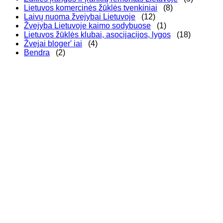
Lietuvos komercinės žūklės tvenkiniai
(8)
Laivų nuoma žvejybai Lietuvoje
(12)
Žvejyba Lietuvoje kaimo sodybuose
(1)
Lietuvos žūklės klubai, asocijacijos, lygos
(18)
Žvejai bloger' iai
(4)
Bendra
(2)