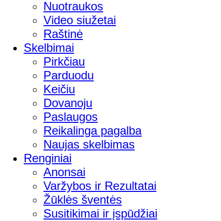
Nuotraukos
Video siužetai
Raštinė
Skelbimai
Pirkčiau
Parduodu
Keičiu
Dovanoju
Paslaugos
Reikalinga pagalba
Naujas skelbimas
Renginiai
Anonsai
Varžybos ir Rezultatai
Žūklės šventės
Susitikimai ir įspūdžiai