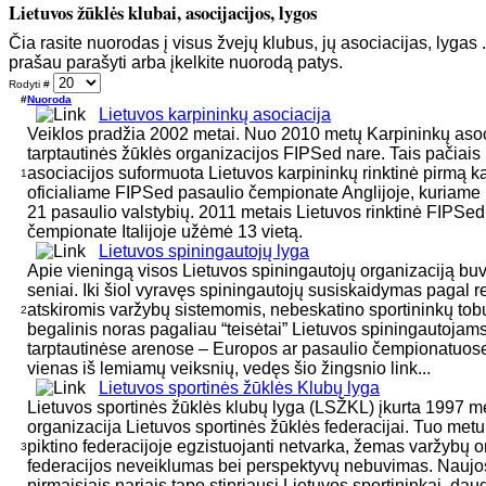
Lietuvos žūklės klubai, asocijacijos, lygos
Čia rasite nuorodas į visus žvejų klubus, jų asociacijas, lygas 
prašau parašyti arba įkelkite nuorodą patys.
Rodyti #
#
Nuoroda
Lietuvos karpininkų asociacija
Veiklos pradžia 2002 metai. Nuo 2010 metų Karpininkų asoc
tarptautinės žūklės organizacijos FIPSed nare. Tais pačiais
asociacijos suformuota Lietuvos karpininkų rinktinė pirmą k
1
oficialiame FIPSed pasaulio čempionate Anglijoje, kuriame 
21 pasaulio valstybių. 2011 metais Lietuvos rinktinė FIPSed
čempionate Italijoje užėmė 13 vietą.
Lietuvos spiningautojų lyga
Apie vieningą visos Lietuvos spiningautojų organizaciją bu
seniai. Iki šiol vyravęs spiningautojų susiskaidymas pagal r
atskiromis varžybų sistemomis, nebeskatino sportininkų tobu
2
begalinis noras pagaliau “teisėtai” Lietuvos spiningautojam
tarptautinėse arenose – Europos ar pasaulio čempionatuose
vienas iš lemiamų veiksnių, vedęs šio žingsnio link...
Lietuvos sportinės žūklės Klubų lyga
Lietuvos sportinės žūklės klubų lyga (LSŽKL) įkurta 1997 me
organizacija Lietuvos sportinės žūklės federacijai. Tuo metu
piktino federacijoje egzistuojanti netvarka, žemas varžybų o
3
federacijos neveiklumas bei perspektyvų nebuvimas. Naujo
pirmaisiais nariais tapo stipriausi Lietuvos sportininkai, dau