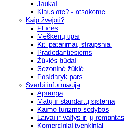
Jaukai
Klausiate? - atsakome
Kaip žvejoti?
Plūdės
Meškerių tipai
Kiti patarimai, straipsniai
Pradedantiesiems
Žūklės būdai
Sezoninė žūklė
Pasidaryk pats
Svarbi informacija
Apranga
Matų ir standartų sistema
Kaimo turizmo sodybos
Laivai ir valtys ir jų remontas
Komerciniai tvenkiniai