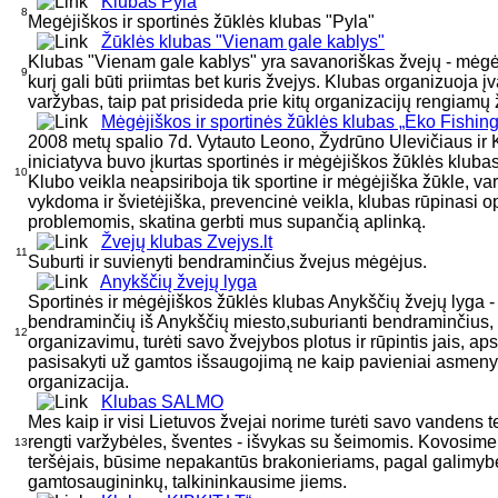
Klubas Pyla
8
Megėjiškos ir sportinės žūklės klubas "Pyla"
Žūklės klubas "Vienam gale kablys"
Klubas "Vienam gale kablys" yra savanoriškas žvejų - mėgėj
9
kurį gali būti priimtas bet kuris žvejys. Klubas organizuoja įv
varžybas, taip pat prisideda prie kitų organizacijų rengiamų 
Mėgėjiškos ir sportinės žūklės klubas „Eko Fishing
2008 metų spalio 7d. Vytauto Leono, Žydrūno Ulevičiaus ir 
iniciatyva buvo įkurtas sportinės ir mėgėjiškos žūklės kluba
10
Klubo veikla neapsiriboja tik sportine ir mėgėjiška žūkle, va
vykdoma ir švietėjiška, prevencinė veikla, klubas rūpinasi o
problemomis, skatina gerbti mus supančią aplinką.
Žvejų klubas Zvejys.lt
11
Suburti ir suvienyti bendraminčius žvejus mėgėjus.
Anykščių žvejų lyga
Sportinės ir mėgėjiškos žūklės klubas Anykščių žvejų lyga -
bendraminčių iš Anykščių miesto,suburianti bendraminčius, 
12
organizavimu, turėti savo žvejybos plotus ir rūpintis jais, apsk
pasisakyti už gamtos išsaugojimą ne kaip pavieniai asmenys
organizacija.
Klubas SALMO
Mes kaip ir visi Lietuvos žvejai norime turėti savo vandens telk
rengti varžybėles, šventes - išvykas su šeimomis. Kovosime
13
teršėjais, būsime nepakantūs brakonieriams, pagal galimybe
gamtosaugininkų, talkininkausime jiems.