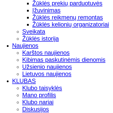
Žūklės prekių parduotuvės
Įžuvinimas
Žūklės reikmenų remontas
Žūklės kelionių organizatoriai
Sveikata
Žūklės istorija
Naujienos
Karštos naujienos
Kibimas paskutinėmis dienomis
Užsienio naujienos
Lietuvos naujienos
KLUBAS
Klubo taisyklės
Mano profilis
Klubo nariai
Diskusijos