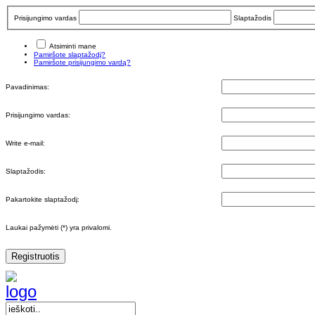
Prisijungimo vardas
Slaptažodis
Atsiminti mane
Pamiršote slaptažodį?
Pamiršote prisijungimo vardą?
Pavadinimas:
Prisijungimo vardas:
Write e-mail:
Slaptažodis:
Pakartokite slaptažodį:
Laukai pažymėti (*) yra privalomi.
Registruotis