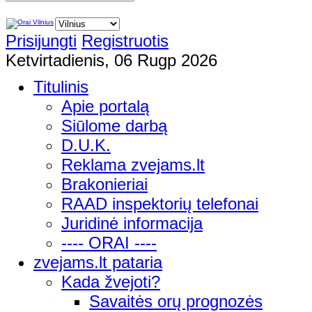
Prisijungti
Registruotis
Ketvirtadienis, 06 Rugp 2026
Titulinis
Apie portalą
Siūlome darbą
D.U.K.
Reklama zvejams.lt
Brakonieriai
RAAD inspektorių telefonai
Juridinė informacija
---- ORAI ----
zvejams.lt pataria
Kada žvejoti?
Savaitės orų prognozės