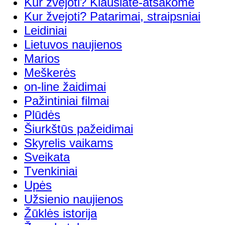
Kur žvejoti? Klausiate-atsakome
Kur žvejoti? Patarimai, straipsniai
Leidiniai
Lietuvos naujienos
Marios
Meškerės
on-line žaidimai
Pažintiniai filmai
Plūdės
Šiurkštūs pažeidimai
Skyrelis vaikams
Sveikata
Tvenkiniai
Upės
Užsienio naujienos
Žūklės istorija