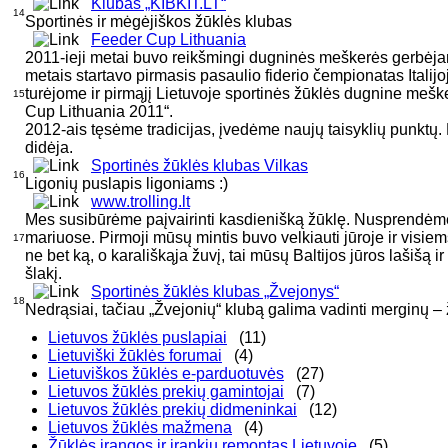
Klubas „KIBKIT.LT“
14
Sportinės ir mėgėjiškos žūklės klubas
Feeder Cup Lithuania
2011-ieji metai buvo reikšmingi dugninės meškerės gerbėja
metais startavo pirmasis pasaulio fiderio čempionatas Italijo
turėjome ir pirmąjį Lietuvoje sportinės žūklės dugnine mešk
15
Cup Lithuania 2011“.
2012-ais tęsėme tradicijas, įvedėme naujų taisyklių punktų.
didėja.
Sportinės žūklės klubas Vilkas
16
Ligonių puslapis ligoniams :)
www.trolling.lt
Mes susibūrėme paįvairinti kasdienišką žūklę. Nusprendėme v
mariuose. Pirmoji mūsų mintis buvo velkiauti jūroje ir visiem
17
ne bet ką, o karališkąja žuvį, tai mūsų Baltijos jūros lašišą ir
šlakį.
Sportinės žūklės klubas „Žvejonys“
18
Nedrąsiai, tačiau „Žvejonių“ klubą galima vadinti merginų – 
Lietuvos žūklės puslapiai
(11)
Lietuviški žūklės forumai
(4)
Lietuviškos žūklės e-parduotuvės
(27)
Lietuvos žūklės prekių gamintojai
(7)
Lietuvos žūklės prekių didmeninkai
(12)
Lietuvos žūklės mažmena
(4)
Žūklės įrangos ir įrankių remontas Lietuvoje
(5)