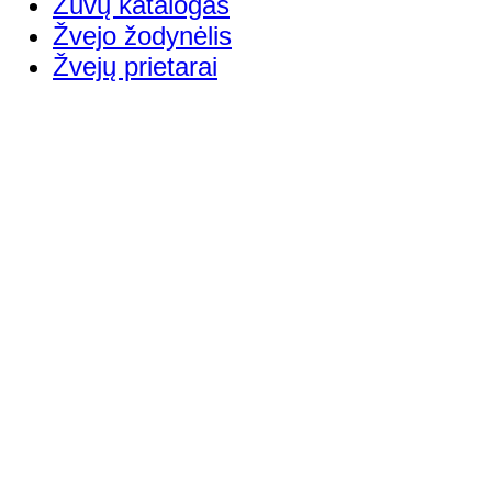
Žuvų katalogas
Žvejo žodynėlis
Žvejų prietarai