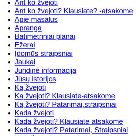
Ant ko žvejoti
Ant ko žvejoti? Klausiate? -atsakome
Apie masalus
Apranga
Batimetriniai planai
Ežerai
Įdomūs straipsniai
Jaukai
Juridinė informacija
Jūsų istorijos
Ką žvejoti
Ką žvejoti? Klausiate-atsakome
Ką žvejoti? Patarimai,straipsniai
Kada žvejoti
Kada žvejoti? Klausiate-atsakome
Kada žvejoti? Patarimai, Straipsniai