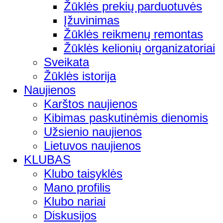
Žūklės prekių parduotuvės
Įžuvinimas
Žūklės reikmenų remontas
Žūklės kelionių organizatoriai
Sveikata
Žūklės istorija
Naujienos
Karštos naujienos
Kibimas paskutinėmis dienomis
Užsienio naujienos
Lietuvos naujienos
KLUBAS
Klubo taisyklės
Mano profilis
Klubo nariai
Diskusijos