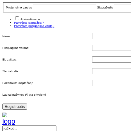
Prisijungimo vardas
Slaptažodis
Atsiminti mane
Pamiršote slaptažodį?
Pamiršote prisijungimo vardą?
Name:
Prisijungimo vardas:
El. paštas:
Slaptažodis:
Pakartokite slaptažodį:
Laukai pažymėti (*) yra privalomi.
Registruotis