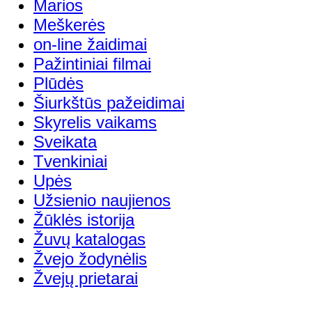
Marios
Meškerės
on-line žaidimai
Pažintiniai filmai
Plūdės
Šiurkštūs pažeidimai
Skyrelis vaikams
Sveikata
Tvenkiniai
Upės
Užsienio naujienos
Žūklės istorija
Žuvų katalogas
Žvejo žodynėlis
Žvejų prietarai