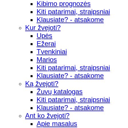
Kibimo prognozės
Kiti patarimai, straipsniai
Klausiate? - atsakome
Kur žvejoti?
Upės
Ežerai
Tvenkiniai
Marios
Kiti patarimai, straipsniai
Klausiate? - atsakome
Ką žvejoti?
Žuvų katalogas
Kiti patarimai, straipsniai
Klausiate? - atsakome
Ant ko žvejoti?
Apie masalus