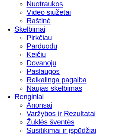
Nuotraukos
Video siužetai
Raštinė
Skelbimai
Pirkčiau
Parduodu
Keičiu
Dovanoju
Paslaugos
Reikalinga pagalba
Naujas skelbimas
Renginiai
Anonsai
Varžybos ir Rezultatai
Žūklės šventės
Susitikimai ir įspūdžiai