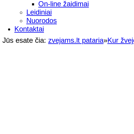
On-line žaidimai
Leidiniai
Nuorodos
Kontaktai
Jūs esate čia:
zvejams.lt pataria
»
Kur žvej