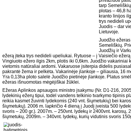
privažiuoti pas
tarp Semeliškių
plotas – 46,8 ha
kranto linijos il
trys nedideli up
Juodis – dar v
Lietuvoje.
Juodžio ežeras 
Semeliškių. Pri
Juodžių ir Vark
ežerą įteka trys nedideli upeliukai. Rytuose – į Vaisiečio ežer
Vingiuoto ežero ilgis 2km, plotis iki 0,6km. Juodžio vakariniai kr
vietomis natūraliai ardomi. Vakaruose įsiterpia didelis pusiasa
pakrantė žema ir pelkėta. Vakarinėje įlankoje – giliausia, 16 me
Yra 0,13ha ploto salelė Juodžio pietinėje įlankoje. Platus smė
ežeras išnuomotas mėgėjiškai žūklei.
Ežeras Aplinkos apsaugos ministro įsakymu (Nr. D1-216, 2005-
lydekinių ežerų tipui, todėl vandens telkinio tvarkymo tipinis p
reikia kasmet žuvinti lydekomis (240 vnt. šiųmetukių) bei karo
šiųmetukų). 2006 m. lapkričio 4 dieną į Juodį įveista 500 lydek
svoris – 200 gr.). 2007m. – 250vnt. lydekų ir 2400vnt. karosų,
šiųmetukų, 2009m. – 340vnt. lydekų, kurių vidutinis svoris 150