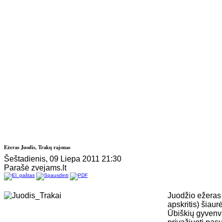
Ežeras Juodis, Trakų rajonas
Šeštadienis, 09 Liepa 2011 21:30
Parašė zvejams.lt
Juodžio ežeras 
apskritis) šiaur
Ūbiškių gyvenv