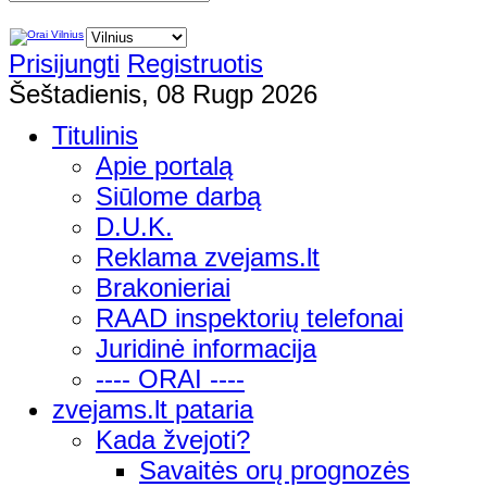
Prisijungti
Registruotis
Šeštadienis, 08 Rugp 2026
Titulinis
Apie portalą
Siūlome darbą
D.U.K.
Reklama zvejams.lt
Brakonieriai
RAAD inspektorių telefonai
Juridinė informacija
---- ORAI ----
zvejams.lt pataria
Kada žvejoti?
Savaitės orų prognozės