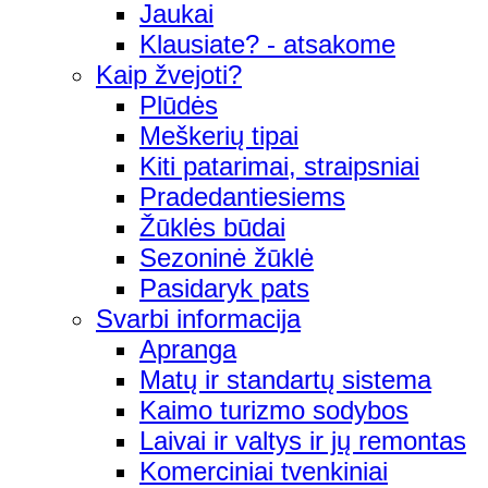
Jaukai
Klausiate? - atsakome
Kaip žvejoti?
Plūdės
Meškerių tipai
Kiti patarimai, straipsniai
Pradedantiesiems
Žūklės būdai
Sezoninė žūklė
Pasidaryk pats
Svarbi informacija
Apranga
Matų ir standartų sistema
Kaimo turizmo sodybos
Laivai ir valtys ir jų remontas
Komerciniai tvenkiniai