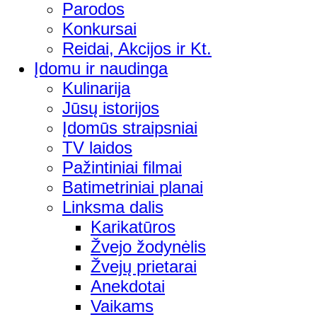
Parodos
Konkursai
Reidai, Akcijos ir Kt.
Įdomu ir naudinga
Kulinarija
Jūsų istorijos
Įdomūs straipsniai
TV laidos
Pažintiniai filmai
Batimetriniai planai
Linksma dalis
Karikatūros
Žvejo žodynėlis
Žvejų prietarai
Anekdotai
Vaikams