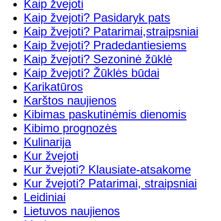
Kaip žvejoti
Kaip žvejoti? Pasidaryk pats
Kaip žvejoti? Patarimai,straipsniai
Kaip žvejoti? Pradedantiesiems
Kaip žvejoti? Sezoninė žūklė
Kaip žvejoti? Žūklės būdai
Karikatūros
Karštos naujienos
Kibimas paskutinėmis dienomis
Kibimo prognozės
Kulinarija
Kur žvejoti
Kur žvejoti? Klausiate-atsakome
Kur žvejoti? Patarimai, straipsniai
Leidiniai
Lietuvos naujienos