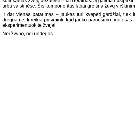
sutinkamas žvejų dėžutėse – tai Betainas. Jį galima nusipirkt
arba vaistinėse. Šis komponentas labai greitina žuvų virškini
Ir dar vienas patarimas – jaukas turi kvepėti gardžiai, tiek 
drėgname. Ir reikia prisiminti, kad jauko paruošimo procesas –
eksperimentuokite žvejai.
Nei žvyno, nei uodegos.