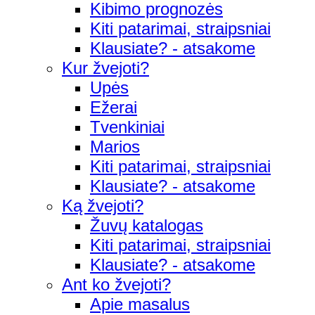
Kibimo prognozės
Kiti patarimai, straipsniai
Klausiate? - atsakome
Kur žvejoti?
Upės
Ežerai
Tvenkiniai
Marios
Kiti patarimai, straipsniai
Klausiate? - atsakome
Ką žvejoti?
Žuvų katalogas
Kiti patarimai, straipsniai
Klausiate? - atsakome
Ant ko žvejoti?
Apie masalus