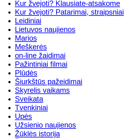
Kur žvejoti? Klausiate-atsakome
Kur žvejoti? Patarimai, straipsniai
Leidiniai
Lietuvos naujienos
Marios
Meškerės
on-line žaidimai
Pažintiniai filmai
Plūdės
Šiurkštūs pažeidimai
Skyrelis vaikams
Sveikata
Tvenkiniai
Upės
Užsienio naujienos
Žūklės istorija