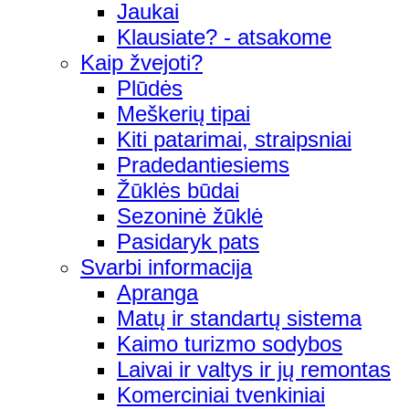
Jaukai
Klausiate? - atsakome
Kaip žvejoti?
Plūdės
Meškerių tipai
Kiti patarimai, straipsniai
Pradedantiesiems
Žūklės būdai
Sezoninė žūklė
Pasidaryk pats
Svarbi informacija
Apranga
Matų ir standartų sistema
Kaimo turizmo sodybos
Laivai ir valtys ir jų remontas
Komerciniai tvenkiniai