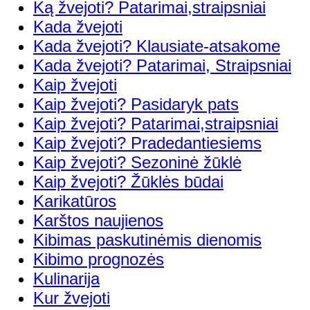
Ką žvejoti? Patarimai,straipsniai
Kada žvejoti
Kada žvejoti? Klausiate-atsakome
Kada žvejoti? Patarimai, Straipsniai
Kaip žvejoti
Kaip žvejoti? Pasidaryk pats
Kaip žvejoti? Patarimai,straipsniai
Kaip žvejoti? Pradedantiesiems
Kaip žvejoti? Sezoninė žūklė
Kaip žvejoti? Žūklės būdai
Karikatūros
Karštos naujienos
Kibimas paskutinėmis dienomis
Kibimo prognozės
Kulinarija
Kur žvejoti