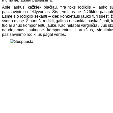
mums labiausiai pasiteisina.
Apie jaukus, kažkiek plačiau. Yra toks rodiklis – jauko su
pasisavinimo efektyvumas. Šis terminas ne iš žūklės pasaulio
Esmė šio rodiklio sekanti – kiek konkretaus jauko turi suėsti ž
svorio masę. Žinant šį rodiklį, galima nesunkiai paskaičiuoti, k
tuo ar anuo komponentu jauke. Kad nelabai varginčiau Jūs skai
naudojamus jaukuose komponentus į aukštus, vidutiniu
pasisavinimo rodiklius pagal vertes.