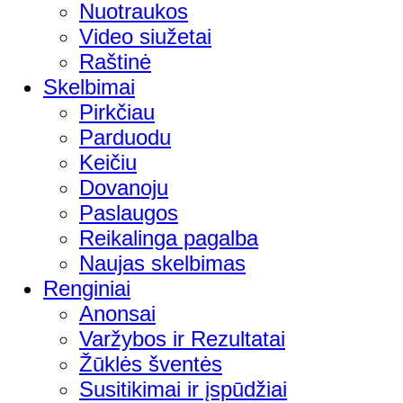
Nuotraukos
Video siužetai
Raštinė
Skelbimai
Pirkčiau
Parduodu
Keičiu
Dovanoju
Paslaugos
Reikalinga pagalba
Naujas skelbimas
Renginiai
Anonsai
Varžybos ir Rezultatai
Žūklės šventės
Susitikimai ir įspūdžiai