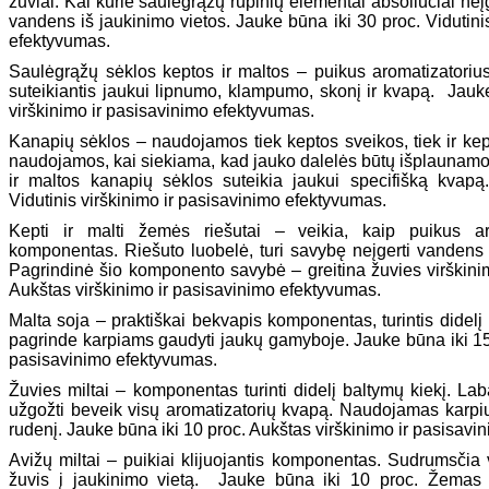
žuviai. Kai kurie saulėgrąžų rupinių elementai absoliučiai ne
vandens iš jaukinimo vietos. Jauke būna iki 30 proc. Vidutini
efektyvumas.
Saulėgrąžų sėklos keptos ir maltos – puikus aromatizatoriu
suteikiantis jaukui lipnumo, klampumo, skonį ir kvapą. Jauk
virškinimo ir pasisavinimo efektyvumas.
Kanapių sėklos – naudojamos tiek keptos sveikos, tiek ir ke
naudojamos, kai siekiama, kad jauko dalelės būtų išplaunamos
ir maltos kanapių sėklos suteikia jaukui specifišką kvap
Vidutinis virškinimo ir pasisavinimo efektyvumas.
Kepti ir malti žemės riešutai – veikia, kaip puikus aro
komponentas. Riešuto luobelė, turi savybę neįgerti vandens 
Pagrindinė šio komponento savybė – greitina žuvies virškini
Aukštas virškinimo ir pasisavinimo efektyvumas.
Malta soja – praktiškai bekvapis komponentas, turintis didel
pagrinde karpiams gaudyti jaukų gamyboje. Jauke būna iki 15 
pasisavinimo efektyvumas.
Žuvies miltai – komponentas turinti didelį baltymų kiekį. Lab
užgožti beveik visų aromatizatorių kvapą. Naudojamas karpi
rudenį. Jauke būna iki 10 proc. Aukštas virškinimo ir pasisav
Avižų miltai – puikiai klijuojantis komponentas. Sudrumsčia
žuvis į jaukinimo vietą. Jauke būna iki 10 proc. Žemas v