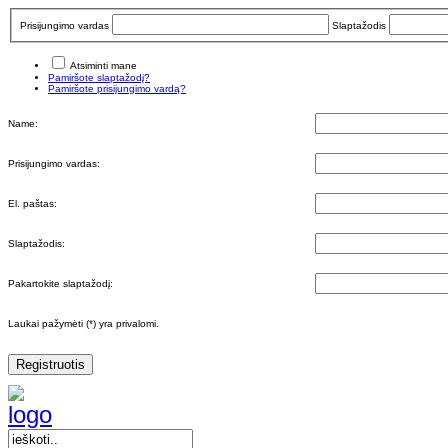
Prisijungimo vardas
Slaptažodis
Atsiminti mane
Pamiršote slaptažodį?
Pamiršote prisijungimo vardą?
Name:
Prisijungimo vardas:
El. paštas:
Slaptažodis:
Pakartokite slaptažodį:
Laukai pažymėti (*) yra privalomi.
Registruotis