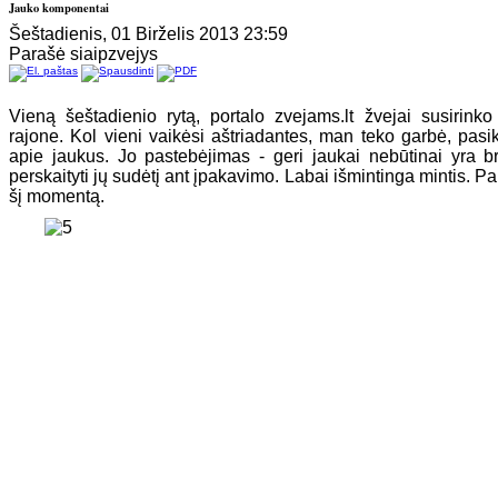
Jauko komponentai
Šeštadienis, 01 Birželis 2013 23:59
Parašė siaipzvejys
Vieną šeštadienio rytą, portalo zvejams.lt žvejai susirink
rajone. Kol vieni vaikėsi aštriadantes, man teko garbė, pasik
apie jaukus. Jo pastebėjimas - geri jaukai nebūtinai yra b
perskaityti jų sudėtį ant įpakavimo. Labai išmintinga mintis. P
šį momentą.