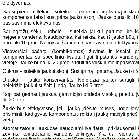
efektyvumas.
Sausi pieno milteliai – suteikia jaukui specifinį kvapą ir sk
komponentas labai sustiprina jauko skonį. Jauke būna iki 10 
pasisavinimo efektyvumas.
Saulėgrąžų sėklų luobelė – suteikia jaukui purumo, be kv
neįgeria vandens. Naudojamas, kai reikia, kad iš jauko būtų
būna iki 10 proc. Nulinis virškinimo ir pasisavinimo efektyvum
Visaverčiai pašarai (kombikormas) žuvims ir lesalai pa
komponentas su specifiniu kvapu. Ilgai tirpstantis vandeny
vietoje. Jauke būna iki 20 proc. Vidutinis virškinimo ir pasisa
Cukrus – suteikia jaukui skonį. Sustipriną lipnumą. Jauke iki 5
Druska – jauko konservantas. Neleidžia jaukui surūgti ka
neleidžia jaukui sušalti į ledą. Jauke iki 5 proc.
Taip pat gerinant jaukus, gamintojai prideda visokių priedų. Į
iki 20 proc.
Žūklė bus efektyvesnė, jei į jauką įdėsite musės, uodo lervų
prisiminti, kad gyvus komponentus reikia į jauką maišyti prieš
vietą.
Aromatizatoriai jaukuose naudojami įvairiausi, priklausomai
žuvims, konkrečiame vandens telkinyje. Yra dar vienas 