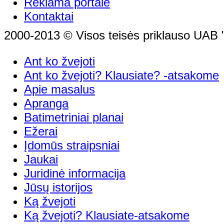
Reklama portale
Kontaktai
2000-2013 © Visos teisės priklauso UAB "
Ant ko žvejoti
Ant ko žvejoti? Klausiate? -atsakome
Apie masalus
Apranga
Batimetriniai planai
Ežerai
Įdomūs straipsniai
Jaukai
Juridinė informacija
Jūsų istorijos
Ką žvejoti
Ką žvejoti? Klausiate-atsakome