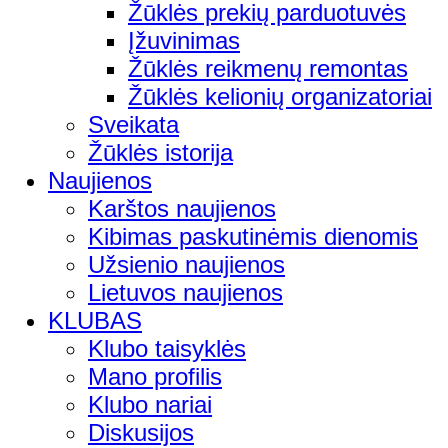
Žūklės prekių parduotuvės
Įžuvinimas
Žūklės reikmenų remontas
Žūklės kelionių organizatoriai
Sveikata
Žūklės istorija
Naujienos
Karštos naujienos
Kibimas paskutinėmis dienomis
Užsienio naujienos
Lietuvos naujienos
KLUBAS
Klubo taisyklės
Mano profilis
Klubo nariai
Diskusijos