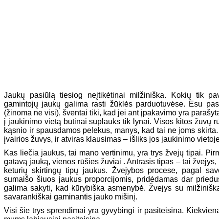
Jaukų pasiūlą tiesiog neįtikėtinai milžiniška. Kokių tik p
gamintojų jaukų galima rasti žūklės parduotuvėse. Esu pas
(žinoma ne visi), šventai tiki, kad jei ant įpakavimo yra parašyt
į jaukinimo vietą būtinai suplauks tik lynai. Visos kitos žuvų rū
kąsnio ir spausdamos pelekus, manys, kad tai ne joms skirta
įvairios žuvys, ir atviras klausimas – išliks jos jaukinimo vietoj
Kas liečia jaukus, tai mano vertinimu, yra trys žvejų tipai. Pir
gatavą jauką, vienos rūšies žuviai . Antrasis tipas – tai žvejys, 
keturių skirtingų tipų jaukus. Žvejybos procese, pagal sav
sumaišo šiuos jaukus proporcijomis, pridėdamas dar priedus 
galima sakyti, kad kūrybiška asmenybė. Žvejys su milžiniška 
savarankiškai gaminantis jauko mišinį.
Visi šie trys sprendimai yra gyvybingi ir pasiteisina. Kiekvie