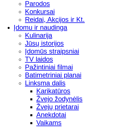
Parodos
Konkursai
Reidai, Akcijos ir Kt.
Įdomu ir naudinga
Kulinarija
Jūsų istorijos
Įdomūs straipsniai
TV laidos
Pažintiniai filmai
Batimetriniai planai
Linksma dalis
Karikatūros
Žvejo žodynėlis
Žvejų prietarai
Anekdotai
Vaikams