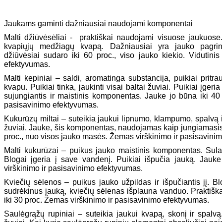
Jaukams gaminti dažniausiai naudojami komponentai
Malti džiūvėsėliai - praktiškai naudojami visuose jaukuose
kvapiųjų medžiagų kvapą. Dažniausiai yra jauko pagrin
džiūvėsiai sudaro iki 60
proc.,
viso jauko kiekio. Vidutinis
efektyvumas.
Malti kepiniai – saldi, aromatinga substancija, puikiai pritra
kvapu. Puikiai tinka, jaukinti visai baltai žuviai. Puikiai įgeri
sujungiantis ir maistinis komponentas. Jauke jo būna iki 40 
pasisavinimo efektyvumas.
Kukurūzų miltai – suteikia jaukui lipnumo, klampumo, spalvą ir
žuviai. Jauke, šis komponentas, naudojamas kaip jungiamasis 
proc., nuo visos jauko masės. Žemas virškinimo ir pasisavini
Malti kukurūzai – puikus jauko maistinis komponentas. Sulai
Blogai įgeria į save vandenį. Puikiai išpučia jauką. Jau
virškinimo ir pasisavinimo efektyvumas.
Kviečių sėlenos – puikus jauko užpildas ir išpučiantis jį. Bl
sudrėkinus jauką, kviečių sėlenas išplauna vanduo. Praktišk
iki 30 proc. Žemas virškinimo ir pasisavinimo efektyvumas.
Saulėgrąžų rupiniai – suteikia jaukui kvapą, skonį ir spalvą.