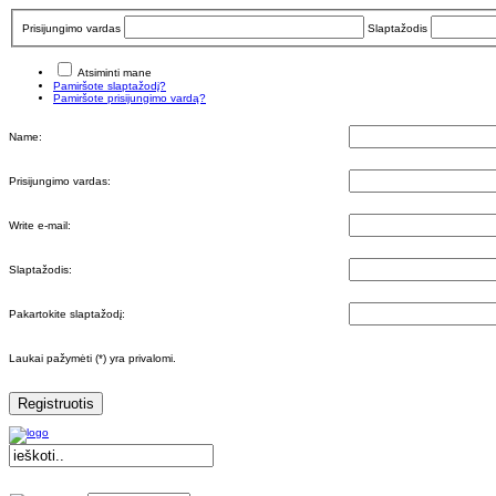
Prisijungimo vardas
Slaptažodis
Atsiminti mane
Pamiršote slaptažodį?
Pamiršote prisijungimo vardą?
Name:
Prisijungimo vardas:
Write e-mail:
Slaptažodis:
Pakartokite slaptažodį:
Laukai pažymėti (*) yra privalomi.
Registruotis