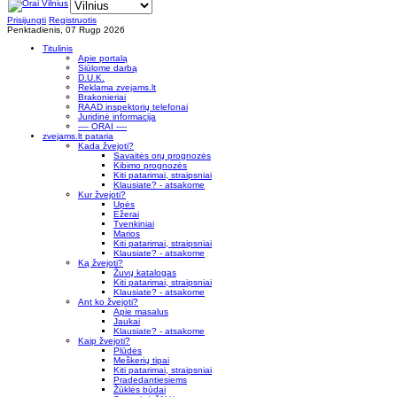
Prisijungti
Registruotis
Penktadienis, 07 Rugp 2026
Titulinis
Apie portalą
Siūlome darbą
D.U.K.
Reklama zvejams.lt
Brakonieriai
RAAD inspektorių telefonai
Juridinė informacija
---- ORAI ----
zvejams.lt pataria
Kada žvejoti?
Savaitės orų prognozės
Kibimo prognozės
Kiti patarimai, straipsniai
Klausiate? - atsakome
Kur žvejoti?
Upės
Ežerai
Tvenkiniai
Marios
Kiti patarimai, straipsniai
Klausiate? - atsakome
Ką žvejoti?
Žuvų katalogas
Kiti patarimai, straipsniai
Klausiate? - atsakome
Ant ko žvejoti?
Apie masalus
Jaukai
Klausiate? - atsakome
Kaip žvejoti?
Plūdės
Meškerių tipai
Kiti patarimai, straipsniai
Pradedantiesiems
Žūklės būdai