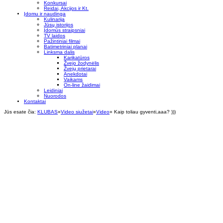
Konkursai
Reidai, Akcijos ir Kt.
Įdomu ir naudinga
Kulinarija
Jūsų istorijos
Įdomūs straipsniai
TV laidos
Pažintiniai filmai
Batimetriniai planai
Linksma dalis
Karikatūros
Žvejo žodynėlis
Žvejų prietarai
Anekdotai
Vaikams
On-line žaidimai
Leidiniai
Nuorodos
Kontaktai
Jūs esate čia:
KLUBAS
»
Video siužetai
»
Video
»
Kaip toliau gyventi,aaa? )))