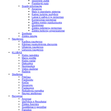
Sezoninė žūklė
Pasidaryk pats
Svarbi informacija
Apranga
Matų ir standartų sistema
Kaimo turizmo sodybos
Laivai ir valtys ir jų remontas
Komerciniai tvenkiniai
Žūklės prekių parduotuvės
Įžuvinimas
Žūklės reikmenų remontas
Žūklės kelionių organizatoriai
Sveikata
Žūklės istorija
Naujienos
Karštos naujienos
Kibimas paskutinėmis dienomis
Užsienio naujienos
Lietuvos naujienos
KLUBAS
Klubo taisyklės
Mano profilis
Klubo nariai
Diskusijos
Nuotraukos
Video siužetai
Raštinė
Skelbimai
Pirkčiau
Parduodu
Keičiu
Dovanoju
Paslaugos
Reikalinga pagalba
Naujas skelbimas
Renginiai
Anonsai
Varžybos ir Rezultatai
Žūklės šventės
Susitikimai ir įspūdžiai
Parodos