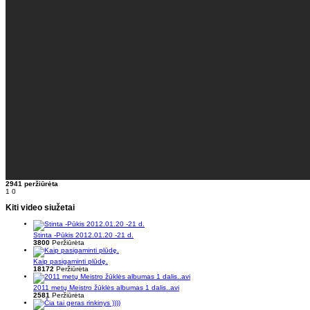
2941 peržiūrėta
1
0
Kiti video siužetai
Stinta -Pūkis 2012.01.20 -21 d.
3800
Peržiūrėta
Kaip pasigaminti plūdę.
18172
Peržiūrėta
2011 metų Meistro žūklės albumas 1 dalis..avi
2581
Peržiūrėta