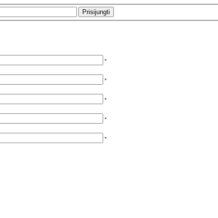
*
*
*
*
*