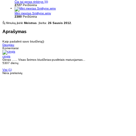
Čia tai geras rinkinys ))))
2727
Peržiūrėta
Mini meetas Smiltyne.wmv
2380
Peržiūrėta
Šį filmuką įkėlė
Meistras
. Įkelta:
26 Sausis 2012
.
Aprašymas
Kaip padalinti savo biudžetą))
Daugiau
Komentarai
cingis
Geras ...... Visas šeimos biudžetas-puslitriais matuojamas...
5307 dienų
Visi (1)
Nėra prekeivių