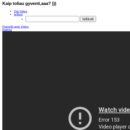
Kaip toliau gyventi,aaa? )))
Visi Video
Ieškoti
Pranešti apie Video
Dalintis