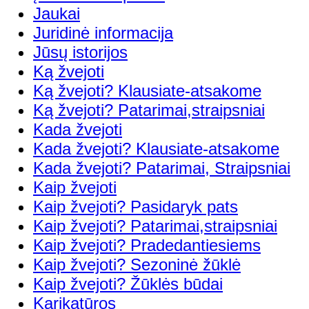
Jaukai
Juridinė informacija
Jūsų istorijos
Ką žvejoti
Ką žvejoti? Klausiate-atsakome
Ką žvejoti? Patarimai,straipsniai
Kada žvejoti
Kada žvejoti? Klausiate-atsakome
Kada žvejoti? Patarimai, Straipsniai
Kaip žvejoti
Kaip žvejoti? Pasidaryk pats
Kaip žvejoti? Patarimai,straipsniai
Kaip žvejoti? Pradedantiesiems
Kaip žvejoti? Sezoninė žūklė
Kaip žvejoti? Žūklės būdai
Karikatūros