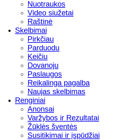
Nuotraukos
Video siužetai
Raštinė
Skelbimai
Pirkčiau
Parduodu
Keičiu
Dovanoju
Paslaugos
Reikalinga pagalba
Naujas skelbimas
Renginiai
Anonsai
Varžybos ir Rezultatai
Žūklės šventės
Susitikimai ir įspūdžiai