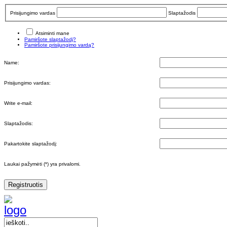
Prisijungimo vardas
Slaptažodis
Atsiminti mane
Pamiršote slaptažodį?
Pamiršote prisijungimo vardą?
Name:
Prisijungimo vardas:
Write e-mail:
Slaptažodis:
Pakartokite slaptažodį:
Laukai pažymėti (*) yra privalomi.
Registruotis