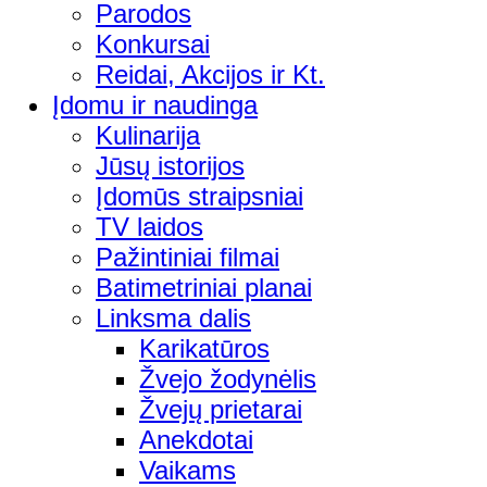
Parodos
Konkursai
Reidai, Akcijos ir Kt.
Įdomu ir naudinga
Kulinarija
Jūsų istorijos
Įdomūs straipsniai
TV laidos
Pažintiniai filmai
Batimetriniai planai
Linksma dalis
Karikatūros
Žvejo žodynėlis
Žvejų prietarai
Anekdotai
Vaikams