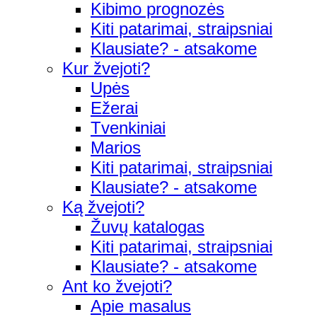
Kibimo prognozės
Kiti patarimai, straipsniai
Klausiate? - atsakome
Kur žvejoti?
Upės
Ežerai
Tvenkiniai
Marios
Kiti patarimai, straipsniai
Klausiate? - atsakome
Ką žvejoti?
Žuvų katalogas
Kiti patarimai, straipsniai
Klausiate? - atsakome
Ant ko žvejoti?
Apie masalus