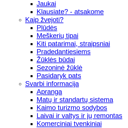
Jaukai
Klausiate? - atsakome
Kaip žvejoti?
Plūdės
Meškerių tipai
Kiti patarimai, straipsniai
Pradedantiesiems
Žūklės būdai
Sezoninė žūklė
Pasidaryk pats
Svarbi informacija
Apranga
Matų ir standartų sistema
Kaimo turizmo sodybos
Laivai ir valtys ir jų remontas
Komerciniai tvenkiniai