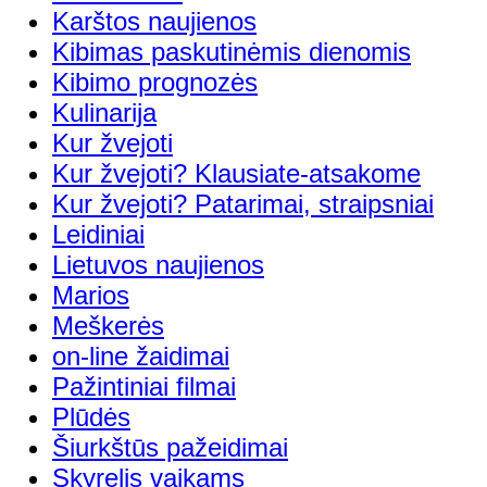
Karštos naujienos
Kibimas paskutinėmis dienomis
Kibimo prognozės
Kulinarija
Kur žvejoti
Kur žvejoti? Klausiate-atsakome
Kur žvejoti? Patarimai, straipsniai
Leidiniai
Lietuvos naujienos
Marios
Meškerės
on-line žaidimai
Pažintiniai filmai
Plūdės
Šiurkštūs pažeidimai
Skyrelis vaikams