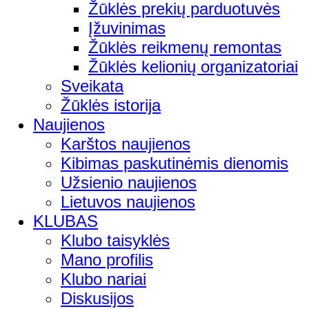
Žūklės prekių parduotuvės
Įžuvinimas
Žūklės reikmenų remontas
Žūklės kelionių organizatoriai
Sveikata
Žūklės istorija
Naujienos
Karštos naujienos
Kibimas paskutinėmis dienomis
Užsienio naujienos
Lietuvos naujienos
KLUBAS
Klubo taisyklės
Mano profilis
Klubo nariai
Diskusijos