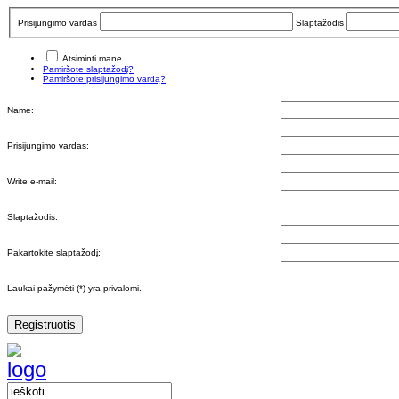
Prisijungimo vardas
Slaptažodis
Atsiminti mane
Pamiršote slaptažodį?
Pamiršote prisijungimo vardą?
Name:
Prisijungimo vardas:
Write e-mail:
Slaptažodis:
Pakartokite slaptažodį:
Laukai pažymėti (*) yra privalomi.
Registruotis