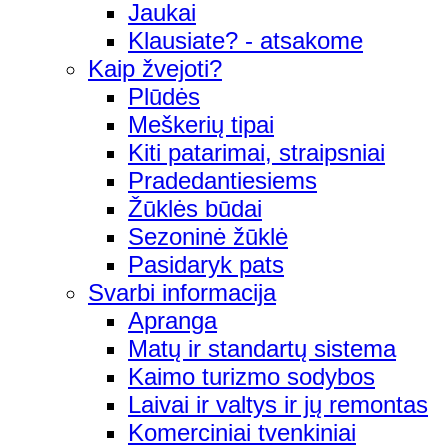
Jaukai
Klausiate? - atsakome
Kaip žvejoti?
Plūdės
Meškerių tipai
Kiti patarimai, straipsniai
Pradedantiesiems
Žūklės būdai
Sezoninė žūklė
Pasidaryk pats
Svarbi informacija
Apranga
Matų ir standartų sistema
Kaimo turizmo sodybos
Laivai ir valtys ir jų remontas
Komerciniai tvenkiniai