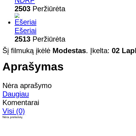
NDRP
2503
Peržiūrėta
Ešeriai
2513
Peržiūrėta
Šį filmuką įkėlė
Modestas
. Įkelta:
02 Lapk
Aprašymas
Nėra aprašymo
Daugiau
Komentarai
Visi (0)
Nėra prekeivių