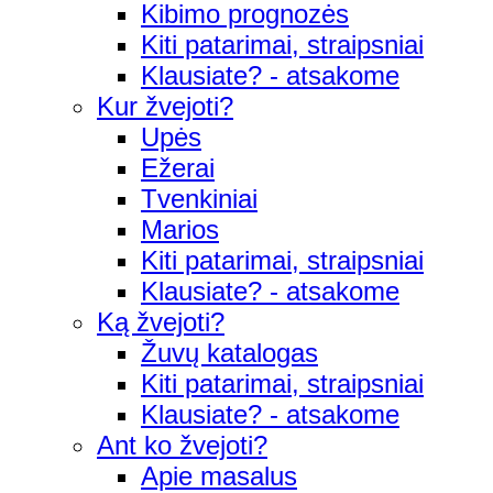
Kibimo prognozės
Kiti patarimai, straipsniai
Klausiate? - atsakome
Kur žvejoti?
Upės
Ežerai
Tvenkiniai
Marios
Kiti patarimai, straipsniai
Klausiate? - atsakome
Ką žvejoti?
Žuvų katalogas
Kiti patarimai, straipsniai
Klausiate? - atsakome
Ant ko žvejoti?
Apie masalus