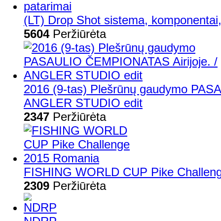
(LT) Drop Shot sistema, komponentai,
5604
Peržiūrėta
2016 (9-tas) Plešrūnų gaudymo PAS
ANGLER STUDIO edit
2347
Peržiūrėta
FISHING WORLD CUP Pike Challeng
2309
Peržiūrėta