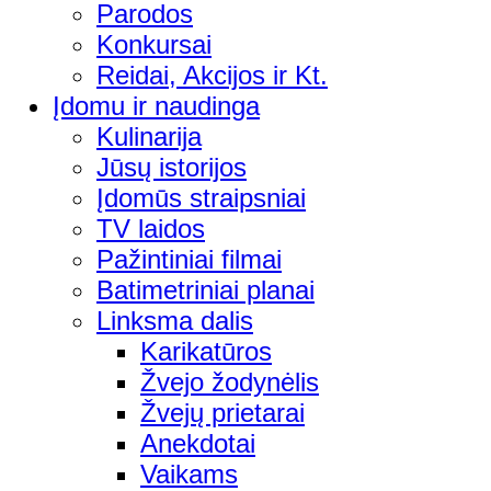
Parodos
Konkursai
Reidai, Akcijos ir Kt.
Įdomu ir naudinga
Kulinarija
Jūsų istorijos
Įdomūs straipsniai
TV laidos
Pažintiniai filmai
Batimetriniai planai
Linksma dalis
Karikatūros
Žvejo žodynėlis
Žvejų prietarai
Anekdotai
Vaikams