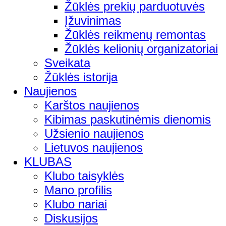
Žūklės prekių parduotuvės
Įžuvinimas
Žūklės reikmenų remontas
Žūklės kelionių organizatoriai
Sveikata
Žūklės istorija
Naujienos
Karštos naujienos
Kibimas paskutinėmis dienomis
Užsienio naujienos
Lietuvos naujienos
KLUBAS
Klubo taisyklės
Mano profilis
Klubo nariai
Diskusijos