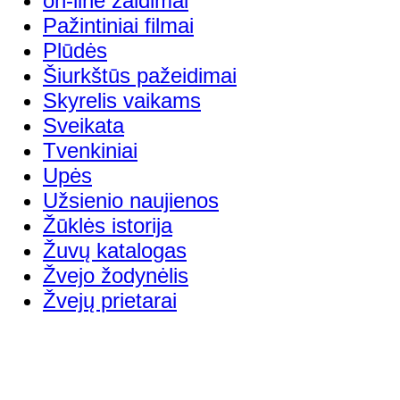
on-line žaidimai
Pažintiniai filmai
Plūdės
Šiurkštūs pažeidimai
Skyrelis vaikams
Sveikata
Tvenkiniai
Upės
Užsienio naujienos
Žūklės istorija
Žuvų katalogas
Žvejo žodynėlis
Žvejų prietarai