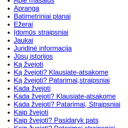
Apie masalus
Apranga
Batimetriniai planai
Ežerai
Įdomūs straipsniai
Jaukai
Juridinė informacija
Jūsų istorijos
Ką žvejoti
Ką žvejoti? Klausiate-atsakome
Ką žvejoti? Patarimai,straipsniai
Kada žvejoti
Kada žvejoti? Klausiate-atsakome
Kada žvejoti? Patarimai, Straipsniai
Kaip žvejoti
Kaip žvejoti? Pasidaryk pats