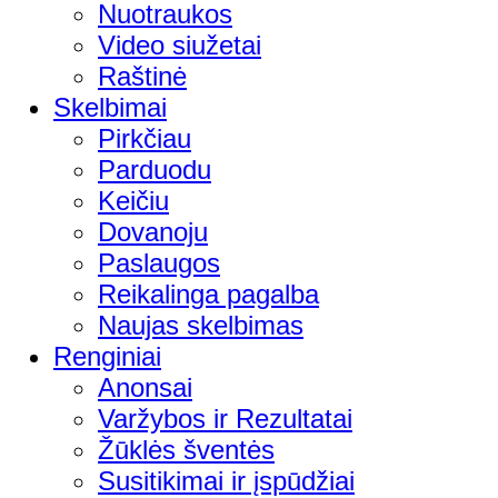
Nuotraukos
Video siužetai
Raštinė
Skelbimai
Pirkčiau
Parduodu
Keičiu
Dovanoju
Paslaugos
Reikalinga pagalba
Naujas skelbimas
Renginiai
Anonsai
Varžybos ir Rezultatai
Žūklės šventės
Susitikimai ir įspūdžiai