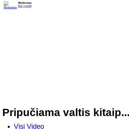
Modestas
Eiti į profilį
Pripučiama valtis kitaip...
Visi Video