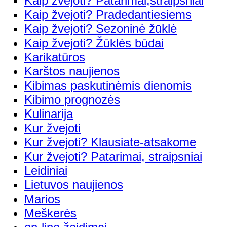
Kaip žvejoti? Patarimai,straipsniai
Kaip žvejoti? Pradedantiesiems
Kaip žvejoti? Sezoninė žūklė
Kaip žvejoti? Žūklės būdai
Karikatūros
Karštos naujienos
Kibimas paskutinėmis dienomis
Kibimo prognozės
Kulinarija
Kur žvejoti
Kur žvejoti? Klausiate-atsakome
Kur žvejoti? Patarimai, straipsniai
Leidiniai
Lietuvos naujienos
Marios
Meškerės