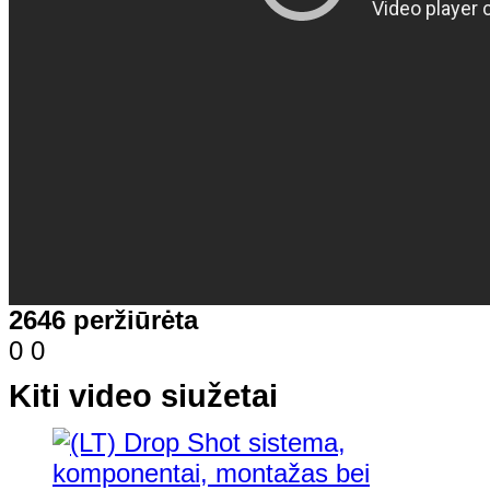
2646 peržiūrėta
0
0
Kiti video siužetai