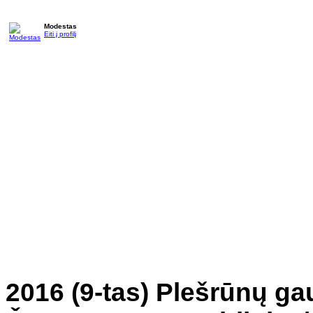
Modestas
Eiti į profilį
2016 (9-tas) Plešrūnų 