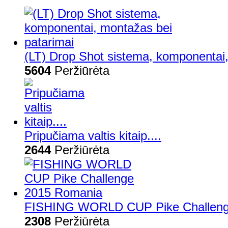
(LT) Drop Shot sistema, komponentai,
5604
Peržiūrėta
Pripučiama valtis kitaip....
2644
Peržiūrėta
FISHING WORLD CUP Pike Challeng
2308
Peržiūrėta