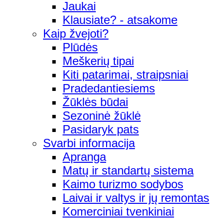
Jaukai
Klausiate? - atsakome
Kaip žvejoti?
Plūdės
Meškerių tipai
Kiti patarimai, straipsniai
Pradedantiesiems
Žūklės būdai
Sezoninė žūklė
Pasidaryk pats
Svarbi informacija
Apranga
Matų ir standartų sistema
Kaimo turizmo sodybos
Laivai ir valtys ir jų remontas
Komerciniai tvenkiniai