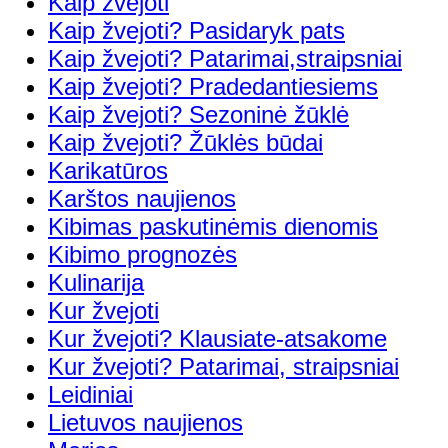
Kaip žvejoti
Kaip žvejoti? Pasidaryk pats
Kaip žvejoti? Patarimai,straipsniai
Kaip žvejoti? Pradedantiesiems
Kaip žvejoti? Sezoninė žūklė
Kaip žvejoti? Žūklės būdai
Karikatūros
Karštos naujienos
Kibimas paskutinėmis dienomis
Kibimo prognozės
Kulinarija
Kur žvejoti
Kur žvejoti? Klausiate-atsakome
Kur žvejoti? Patarimai, straipsniai
Leidiniai
Lietuvos naujienos