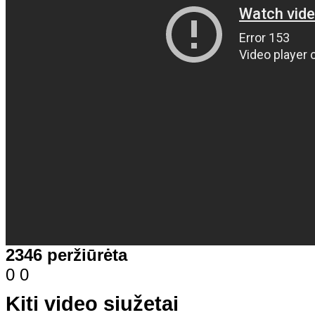
2346 peržiūrėta
0
0
Kiti video siužetai