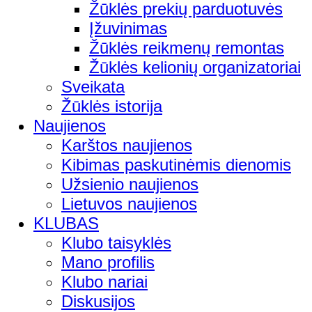
Žūklės prekių parduotuvės
Įžuvinimas
Žūklės reikmenų remontas
Žūklės kelionių organizatoriai
Sveikata
Žūklės istorija
Naujienos
Karštos naujienos
Kibimas paskutinėmis dienomis
Užsienio naujienos
Lietuvos naujienos
KLUBAS
Klubo taisyklės
Mano profilis
Klubo nariai
Diskusijos