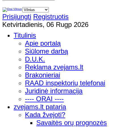
Prisijungti
Registruotis
Ketvirtadienis, 06 Rugp 2026
Titulinis
Apie portalą
Siūlome darbą
D.U.K.
Reklama zvejams.lt
Brakonieriai
RAAD inspektorių telefonai
Juridinė informacija
---- ORAI ----
zvejams.lt pataria
Kada žvejoti?
Savaitės orų prognozės