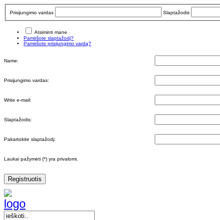
Prisijungimo vardas
Slaptažodis
Atsiminti mane
Pamiršote slaptažodį?
Pamiršote prisijungimo vardą?
Name:
Prisijungimo vardas:
Write e-mail:
Slaptažodis:
Pakartokite slaptažodį:
Laukai pažymėti (*) yra privalomi.
Registruotis