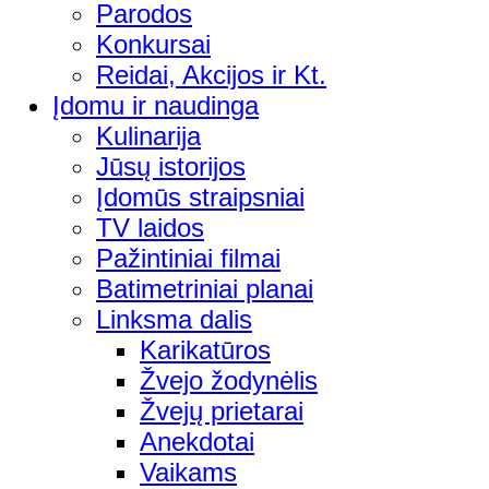
Parodos
Konkursai
Reidai, Akcijos ir Kt.
Įdomu ir naudinga
Kulinarija
Jūsų istorijos
Įdomūs straipsniai
TV laidos
Pažintiniai filmai
Batimetriniai planai
Linksma dalis
Karikatūros
Žvejo žodynėlis
Žvejų prietarai
Anekdotai
Vaikams