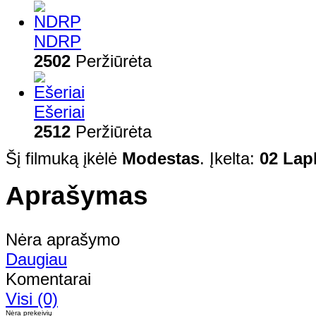
NDRP
2502
Peržiūrėta
Ešeriai
2512
Peržiūrėta
Šį filmuką įkėlė
Modestas
. Įkelta:
02 Lapk
Aprašymas
Nėra aprašymo
Daugiau
Komentarai
Visi (0)
Nėra prekeivių