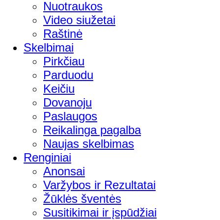
Nuotraukos
Video siužetai
Raštinė
Skelbimai
Pirkčiau
Parduodu
Keičiu
Dovanoju
Paslaugos
Reikalinga pagalba
Naujas skelbimas
Renginiai
Anonsai
Varžybos ir Rezultatai
Žūklės šventės
Susitikimai ir įspūdžiai