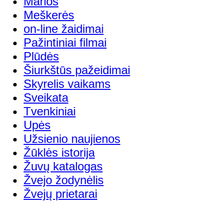
Marios
Meškerės
on-line žaidimai
Pažintiniai filmai
Plūdės
Šiurkštūs pažeidimai
Skyrelis vaikams
Sveikata
Tvenkiniai
Upės
Užsienio naujienos
Žūklės istorija
Žuvų katalogas
Žvejo žodynėlis
Žvejų prietarai