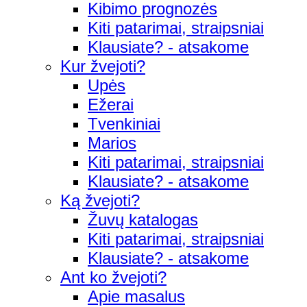
Kibimo prognozės
Kiti patarimai, straipsniai
Klausiate? - atsakome
Kur žvejoti?
Upės
Ežerai
Tvenkiniai
Marios
Kiti patarimai, straipsniai
Klausiate? - atsakome
Ką žvejoti?
Žuvų katalogas
Kiti patarimai, straipsniai
Klausiate? - atsakome
Ant ko žvejoti?
Apie masalus