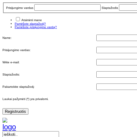
Prisijungimo vardas
Slaptažodis
Atsiminti mane
Pamiršote slaptažodį?
Pamiršote prisijungimo vardą?
Name:
Prisijungimo vardas:
Write e-mail:
Slaptažodis:
Pakartokite slaptažodį:
Laukai pažymėti (*) yra privalomi.
Registruotis