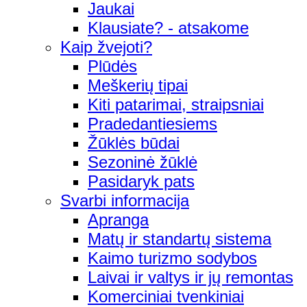
Jaukai
Klausiate? - atsakome
Kaip žvejoti?
Plūdės
Meškerių tipai
Kiti patarimai, straipsniai
Pradedantiesiems
Žūklės būdai
Sezoninė žūklė
Pasidaryk pats
Svarbi informacija
Apranga
Matų ir standartų sistema
Kaimo turizmo sodybos
Laivai ir valtys ir jų remontas
Komerciniai tvenkiniai