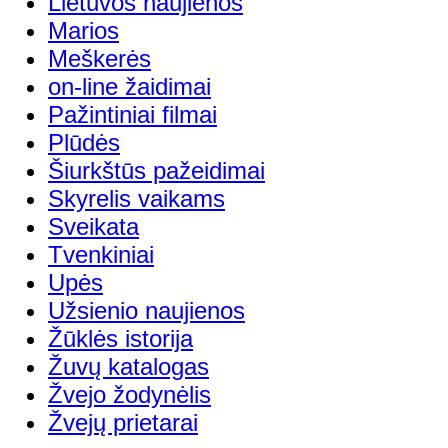
Lietuvos naujienos
Marios
Meškerės
on-line žaidimai
Pažintiniai filmai
Plūdės
Šiurkštūs pažeidimai
Skyrelis vaikams
Sveikata
Tvenkiniai
Upės
Užsienio naujienos
Žūklės istorija
Žuvų katalogas
Žvejo žodynėlis
Žvejų prietarai