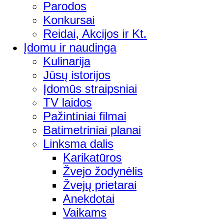
Parodos
Konkursai
Reidai, Akcijos ir Kt.
Įdomu ir naudinga
Kulinarija
Jūsų istorijos
Įdomūs straipsniai
TV laidos
Pažintiniai filmai
Batimetriniai planai
Linksma dalis
Karikatūros
Žvejo žodynėlis
Žvejų prietarai
Anekdotai
Vaikams