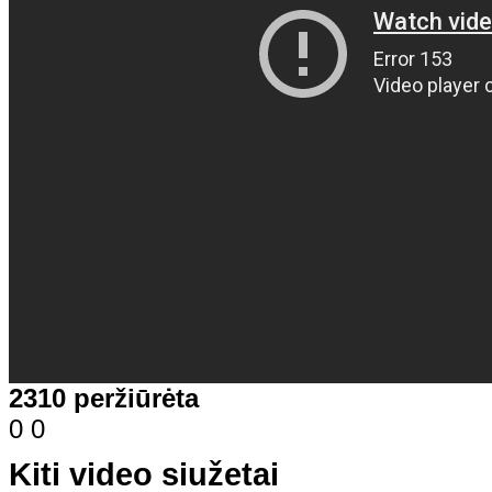
2310 peržiūrėta
0
0
Kiti video siužetai