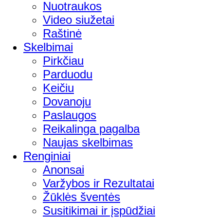
Nuotraukos
Video siužetai
Raštinė
Skelbimai
Pirkčiau
Parduodu
Keičiu
Dovanoju
Paslaugos
Reikalinga pagalba
Naujas skelbimas
Renginiai
Anonsai
Varžybos ir Rezultatai
Žūklės šventės
Susitikimai ir įspūdžiai