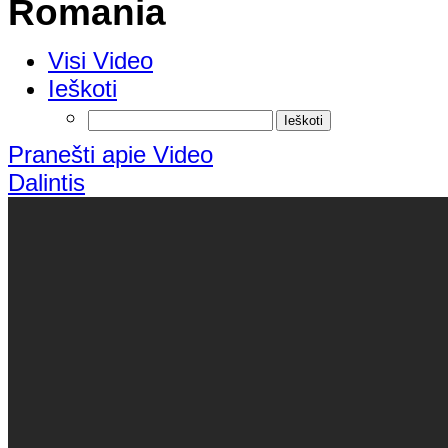
Romania
Visi Video
Ieškoti
Pranešti apie Video
Dalintis