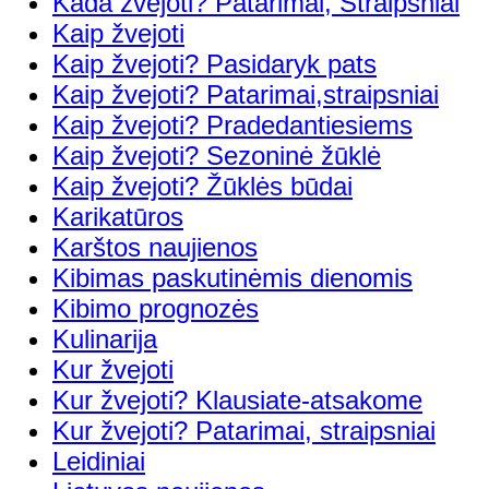
Kada žvejoti? Patarimai, Straipsniai
Kaip žvejoti
Kaip žvejoti? Pasidaryk pats
Kaip žvejoti? Patarimai,straipsniai
Kaip žvejoti? Pradedantiesiems
Kaip žvejoti? Sezoninė žūklė
Kaip žvejoti? Žūklės būdai
Karikatūros
Karštos naujienos
Kibimas paskutinėmis dienomis
Kibimo prognozės
Kulinarija
Kur žvejoti
Kur žvejoti? Klausiate-atsakome
Kur žvejoti? Patarimai, straipsniai
Leidiniai