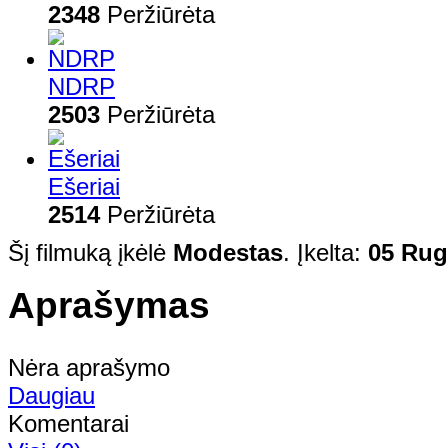
2348
Peržiūrėta
NDRP
2503
Peržiūrėta
Ešeriai
2514
Peržiūrėta
Šį filmuką įkėlė
Modestas
. Įkelta:
05 Rug
Aprašymas
Nėra aprašymo
Daugiau
Komentarai