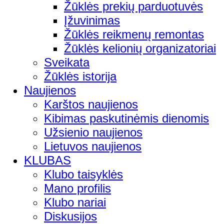
Žūklės prekių parduotuvės
Įžuvinimas
Žūklės reikmenų remontas
Žūklės kelionių organizatoriai
Sveikata
Žūklės istorija
Naujienos
Karštos naujienos
Kibimas paskutinėmis dienomis
Užsienio naujienos
Lietuvos naujienos
KLUBAS
Klubo taisyklės
Mano profilis
Klubo nariai
Diskusijos