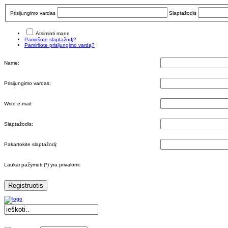
Prisijungimo vardas
Slaptažodis
Atsiminti mane
Pamiršote slaptažodį?
Pamiršote prisijungimo vardą?
Name:
Prisijungimo vardas:
Write e-mail:
Slaptažodis:
Pakartokite slaptažodį:
Laukai pažymėti (*) yra privalomi.
Registruotis