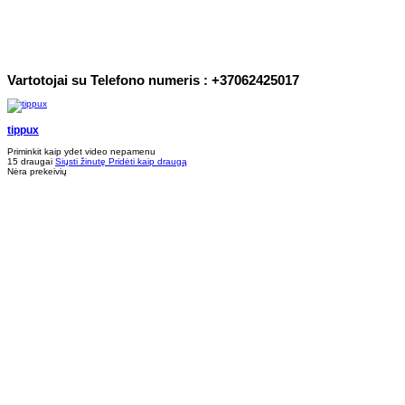
Vartotojai su Telefono numeris : +37062425017
tippux
Priminkit kaip ydet video nepamenu
15 draugai
Siųsti žinutę
Pridėti kaip draugą
Nėra prekeivių