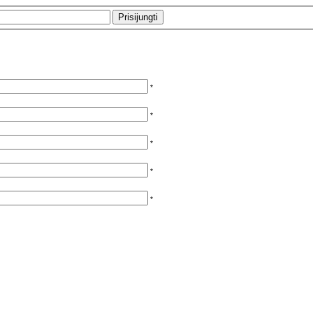
*
*
*
*
*