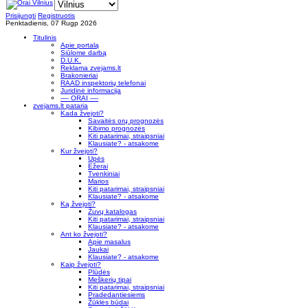
Prisijungti
Registruotis
Penktadienis, 07 Rugp 2026
Titulinis
Apie portalą
Siūlome darbą
D.U.K.
Reklama zvejams.lt
Brakonieriai
RAAD inspektorių telefonai
Juridinė informacija
---- ORAI ----
zvejams.lt pataria
Kada žvejoti?
Savaitės orų prognozės
Kibimo prognozės
Kiti patarimai, straipsniai
Klausiate? - atsakome
Kur žvejoti?
Upės
Ežerai
Tvenkiniai
Marios
Kiti patarimai, straipsniai
Klausiate? - atsakome
Ką žvejoti?
Žuvų katalogas
Kiti patarimai, straipsniai
Klausiate? - atsakome
Ant ko žvejoti?
Apie masalus
Jaukai
Klausiate? - atsakome
Kaip žvejoti?
Plūdės
Meškerių tipai
Kiti patarimai, straipsniai
Pradedantiesiems
Žūklės būdai