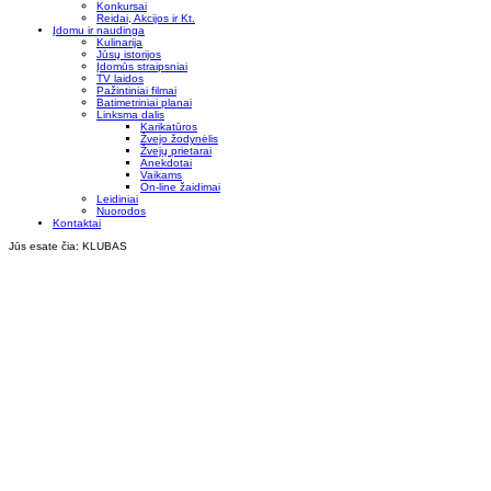
Konkursai
Reidai, Akcijos ir Kt.
Įdomu ir naudinga
Kulinarija
Jūsų istorijos
Įdomūs straipsniai
TV laidos
Pažintiniai filmai
Batimetriniai planai
Linksma dalis
Karikatūros
Žvejo žodynėlis
Žvejų prietarai
Anekdotai
Vaikams
On-line žaidimai
Leidiniai
Nuorodos
Kontaktai
Jūs esate čia:
KLUBAS