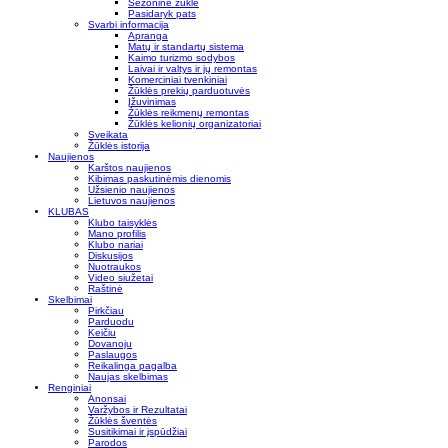
Sezoninė žūklė
Pasidaryk pats
Svarbi informacija
Apranga
Matų ir standartų sistema
Kaimo turizmo sodybos
Laivai ir valtys ir jų remontas
Komerciniai tvenkiniai
Žūklės prekių parduotuvės
Įžuvinimas
Žūklės reikmenų remontas
Žūklės kelionių organizatoriai
Sveikata
Žūklės istorija
Naujienos
Karštos naujienos
Kibimas paskutinėmis dienomis
Užsienio naujienos
Lietuvos naujienos
KLUBAS
Klubo taisyklės
Mano profilis
Klubo nariai
Diskusijos
Nuotraukos
Video siužetai
Raštinė
Skelbimai
Pirkčiau
Parduodu
Keičiu
Dovanoju
Paslaugos
Reikalinga pagalba
Naujas skelbimas
Renginiai
Anonsai
Varžybos ir Rezultatai
Žūklės šventės
Susitikimai ir įspūdžiai
Parodos