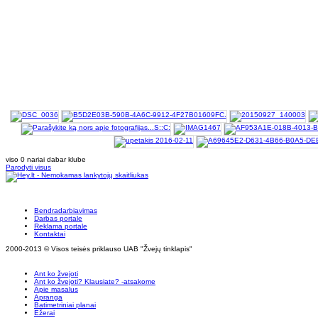
viso 0 nariai dabar klube
Parodyti visus
Bendradarbiavimas
Darbas portale
Reklama portale
Kontaktai
2000-2013 © Visos teisės priklauso UAB "Žvejų tinklapis"
Ant ko žvejoti
Ant ko žvejoti? Klausiate? -atsakome
Apie masalus
Apranga
Batimetriniai planai
Ežerai