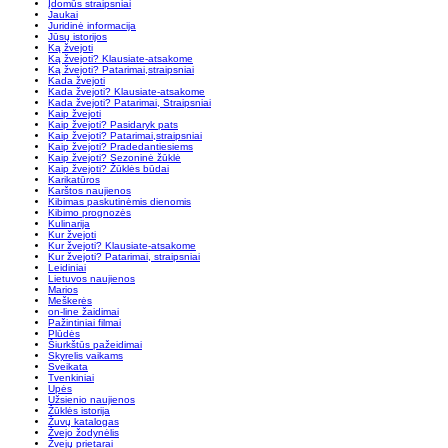
Įdomūs straipsniai
Jaukai
Juridinė informacija
Jūsų istorijos
Ką žvejoti
Ką žvejoti? Klausiate-atsakome
Ką žvejoti? Patarimai,straipsniai
Kada žvejoti
Kada žvejoti? Klausiate-atsakome
Kada žvejoti? Patarimai, Straipsniai
Kaip žvejoti
Kaip žvejoti? Pasidaryk pats
Kaip žvejoti? Patarimai,straipsniai
Kaip žvejoti? Pradedantiesiems
Kaip žvejoti? Sezoninė žūklė
Kaip žvejoti? Žūklės būdai
Karikatūros
Karštos naujienos
Kibimas paskutinėmis dienomis
Kibimo prognozės
Kulinarija
Kur žvejoti
Kur žvejoti? Klausiate-atsakome
Kur žvejoti? Patarimai, straipsniai
Leidiniai
Lietuvos naujienos
Marios
Meškerės
on-line žaidimai
Pažintiniai filmai
Plūdės
Šiurkštūs pažeidimai
Skyrelis vaikams
Sveikata
Tvenkiniai
Upės
Užsienio naujienos
Žūklės istorija
Žuvų katalogas
Žvejo žodynėlis
Žvejų prietarai