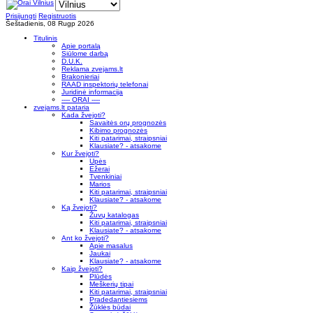
Prisijungti
Registruotis
Šeštadienis, 08 Rugp 2026
Titulinis
Apie portalą
Siūlome darbą
D.U.K.
Reklama zvejams.lt
Brakonieriai
RAAD inspektorių telefonai
Juridinė informacija
---- ORAI ----
zvejams.lt pataria
Kada žvejoti?
Savaitės orų prognozės
Kibimo prognozės
Kiti patarimai, straipsniai
Klausiate? - atsakome
Kur žvejoti?
Upės
Ežerai
Tvenkiniai
Marios
Kiti patarimai, straipsniai
Klausiate? - atsakome
Ką žvejoti?
Žuvų katalogas
Kiti patarimai, straipsniai
Klausiate? - atsakome
Ant ko žvejoti?
Apie masalus
Jaukai
Klausiate? - atsakome
Kaip žvejoti?
Plūdės
Meškerių tipai
Kiti patarimai, straipsniai
Pradedantiesiems
Žūklės būdai