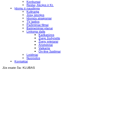
Konkursai
Reidai, Akcijos ir Kt.
Įdomu ir naudinga
Kulinarija
Jūsų istorijos
Įdomūs straipsniai
TV laidos
Pažintiniai filmai
Batimetriniai planai
Linksma dalis
Karikatūros
Žvejo žodynėlis
Žvejų prietarai
Anekdotai
Vaikams
On-line žaidimai
Leidiniai
Nuorodos
Kontaktai
Jūs esate čia:
KLUBAS