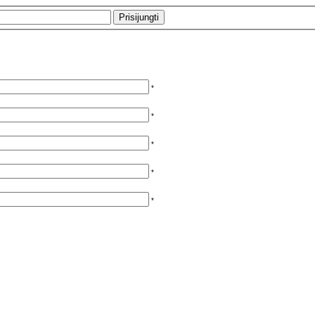
*
*
*
*
*