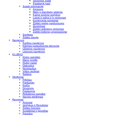
Sezoninė žūklė
Pasidaryk pats
Svarbi informacija
Apranga
Matų ir standartų sistema
Kaimo turizmo sodybos
Laivai ir valtys ir jų remontas
Komerciniai tvenkiniai
Žūklės prekių parduotuvės
Įžuvinimas
Žūklės reikmenų remontas
Žūklės kelionių organizatoriai
Sveikata
Žūklės istorija
Naujienos
Karštos naujienos
Kibimas paskutinėmis dienomis
Užsienio naujienos
Lietuvos naujienos
KLUBAS
Klubo taisyklės
Mano profilis
Klubo nariai
Diskusijos
Nuotraukos
Video siužetai
Raštinė
Skelbimai
Pirkčiau
Parduodu
Keičiu
Dovanoju
Paslaugos
Reikalinga pagalba
Naujas skelbimas
Renginiai
Anonsai
Varžybos ir Rezultatai
Žūklės šventės
Susitikimai ir įspūdžiai
Parodos