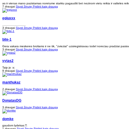
as ir vienas mano pazistamas noretume starkiu pagauditi bet nezinom vietu reikia ir valteles reik
7 draugai
Siųsti žinutę
Pridėti kaip draugą
egiuxxx
...........................
3 draugai
Siųsti žinutę
Pridėti kaip draugą
bite-1
Gera vakara meskeres broliams ir ne tik, "zvieziai" uzsiregistravau todel noreciau pradziai pasisve
3 draugai
Siųsti žinutę
Pridėti kaip draugą
vytas2
Taip jo :s:
9 draugai
Siųsti žinutę
Pridėti kaip draugą
manthukaz
2 draugai
Siųsti žinutę
Pridėti kaip draugą
DonatasDG
3 draugai
Siųsti žinutę
Pridėti kaip draugą
domke
gaudom lydekas:T:
1 draugas
Siųsti žinutę
Pridėti kaip draugą