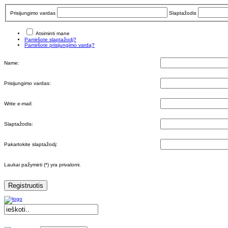
Prisijungimo vardas
Slaptažodis
Atsiminti mane
Pamiršote slaptažodį?
Pamiršote prisijungimo vardą?
Name:
Prisijungimo vardas:
Write e-mail:
Slaptažodis:
Pakartokite slaptažodį:
Laukai pažymėti (*) yra privalomi.
Registruotis