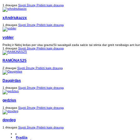
1 draugas
Siųsti žinutę
Pridėti kaip draugą
xAndriukazzx
1 draugas
Siųsti žinutę
Pridėti kaip draugą
vobler
Preiloj ir Nidoj ledas per visa grazta!Si savaitgali zada salcio tai stinta dar greit nesibaigs ant kur
1 draugas
Siųsti žinutę
Pridėti kaip draugą
RAMŪNAS25
2 draugai
Siųsti žinutę
Pridėti kaip draugą
Daugirdas
1 draugas
Siųsti žinutę
Pridėti kaip draugą
gedzius
1 draugas
Siųsti žinutę
Pridėti kaip draugą
dovdeg
1 draugas
Siųsti žinutę
Pridėti kaip draugą
«
Pradžia