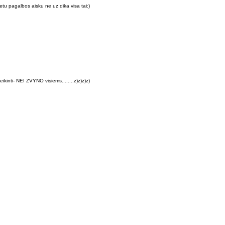
etu pagalbos aisku ne uz dika visa tai:)
ikinti- NEI ZVYNO visiems........z)z)z)z)