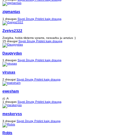
zigmantas
1 draugas
Siųsti žinutę
Pridėti kaip draugą
Zvejys2322
Zvejyba, hobis tikriems vyrams, nesvarbu ju amzius :)
15 draugai
Siųsti žinutę
Pridėti kaip draugą
Daugvydas
1 draugas
Siųsti žinutę
Pridėti kaip draugą
virusas
2 draugai
Siųsti žinutę
Pridėti kaip draugą
ewesham
z) :A
1 draugas
Siųsti žinutę
Pridėti kaip draugą
meskeryss
3 draugai
Siųsti žinutę
Pridėti kaip draugą
Robis