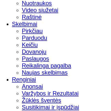
Nuotraukos
Video siužetai
Raštinė
Skelbimai
Pirkčiau
Parduodu
Keičiu
Dovanoju
Paslaugos
Reikalinga pagalba
Naujas skelbimas
Renginiai
Anonsai
Varžybos ir Rezultatai
Žūklės šventės
Susitikimai ir įspūdžiai