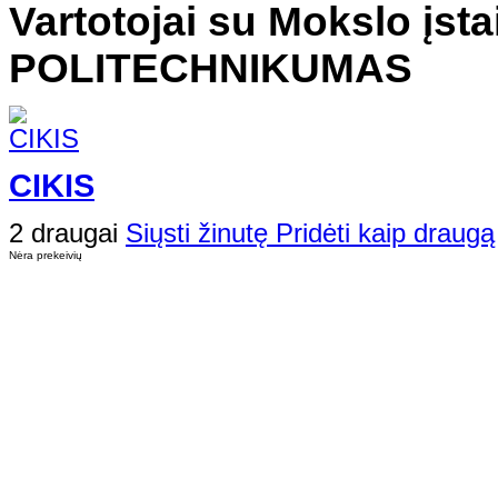
Vartotojai su Mokslo įsta
POLITECHNIKUMAS
CIKIS
2 draugai
Siųsti žinutę
Pridėti kaip draugą
Nėra prekeivių