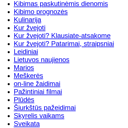
Kibimas paskutinėmis dienomis
Kibimo prognozės
Kulinarija
Kur žvejoti
Kur žvejoti? Klausiate-atsakome
Kur žvejoti? Patarimai, straipsniai
Leidiniai
Lietuvos naujienos
Marios
Meškerės
on-line žaidimai
Pažintiniai filmai
Plūdės
Šiurkštūs pažeidimai
Skyrelis vaikams
Sveikata