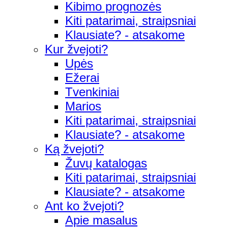
Kibimo prognozės
Kiti patarimai, straipsniai
Klausiate? - atsakome
Kur žvejoti?
Upės
Ežerai
Tvenkiniai
Marios
Kiti patarimai, straipsniai
Klausiate? - atsakome
Ką žvejoti?
Žuvų katalogas
Kiti patarimai, straipsniai
Klausiate? - atsakome
Ant ko žvejoti?
Apie masalus