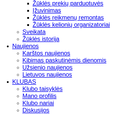
Žūklės prekių parduotuvės
Įžuvinimas
Žūklės reikmenų remontas
Žūklės kelionių organizatoriai
Sveikata
Žūklės istorija
Naujienos
Karštos naujienos
Kibimas paskutinėmis dienomis
Užsienio naujienos
Lietuvos naujienos
KLUBAS
Klubo taisyklės
Mano profilis
Klubo nariai
Diskusijos