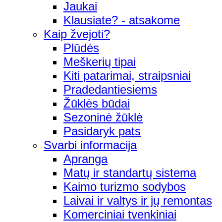
Jaukai
Klausiate? - atsakome
Kaip žvejoti?
Plūdės
Meškerių tipai
Kiti patarimai, straipsniai
Pradedantiesiems
Žūklės būdai
Sezoninė žūklė
Pasidaryk pats
Svarbi informacija
Apranga
Matų ir standartų sistema
Kaimo turizmo sodybos
Laivai ir valtys ir jų remontas
Komerciniai tvenkiniai