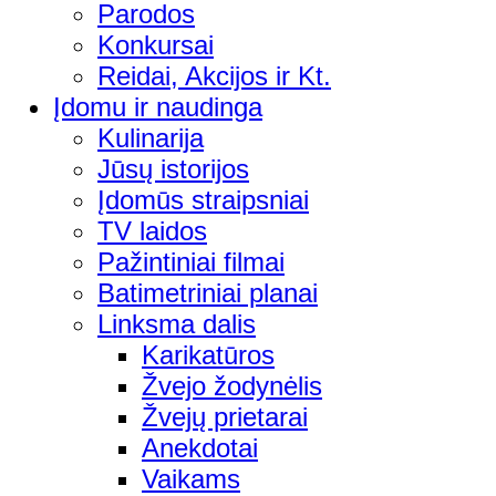
Parodos
Konkursai
Reidai, Akcijos ir Kt.
Įdomu ir naudinga
Kulinarija
Jūsų istorijos
Įdomūs straipsniai
TV laidos
Pažintiniai filmai
Batimetriniai planai
Linksma dalis
Karikatūros
Žvejo žodynėlis
Žvejų prietarai
Anekdotai
Vaikams