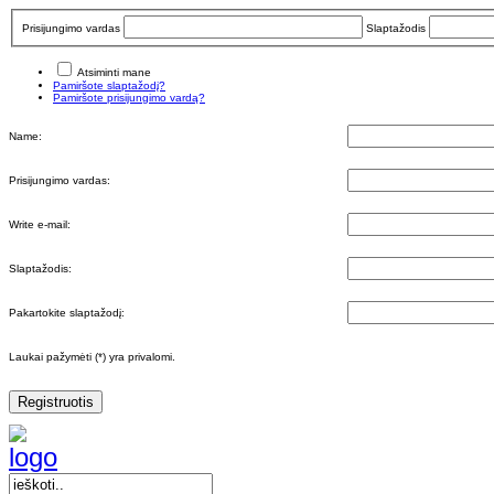
Prisijungimo vardas
Slaptažodis
Atsiminti mane
Pamiršote slaptažodį?
Pamiršote prisijungimo vardą?
Name:
Prisijungimo vardas:
Write e-mail:
Slaptažodis:
Pakartokite slaptažodį:
Laukai pažymėti (*) yra privalomi.
Registruotis