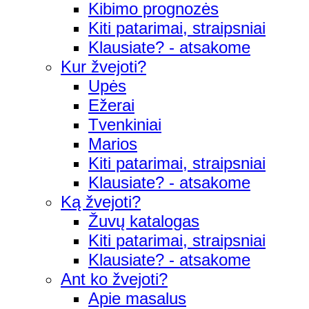
Kibimo prognozės
Kiti patarimai, straipsniai
Klausiate? - atsakome
Kur žvejoti?
Upės
Ežerai
Tvenkiniai
Marios
Kiti patarimai, straipsniai
Klausiate? - atsakome
Ką žvejoti?
Žuvų katalogas
Kiti patarimai, straipsniai
Klausiate? - atsakome
Ant ko žvejoti?
Apie masalus