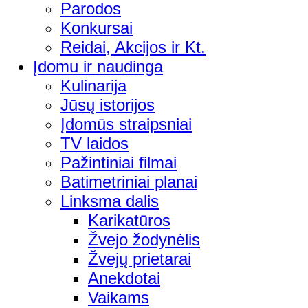
Parodos
Konkursai
Reidai, Akcijos ir Kt.
Įdomu ir naudinga
Kulinarija
Jūsų istorijos
Įdomūs straipsniai
TV laidos
Pažintiniai filmai
Batimetriniai planai
Linksma dalis
Karikatūros
Žvejo žodynėlis
Žvejų prietarai
Anekdotai
Vaikams