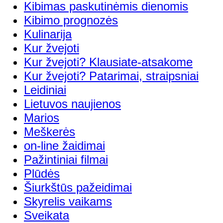
Kibimas paskutinėmis dienomis
Kibimo prognozės
Kulinarija
Kur žvejoti
Kur žvejoti? Klausiate-atsakome
Kur žvejoti? Patarimai, straipsniai
Leidiniai
Lietuvos naujienos
Marios
Meškerės
on-line žaidimai
Pažintiniai filmai
Plūdės
Šiurkštūs pažeidimai
Skyrelis vaikams
Sveikata