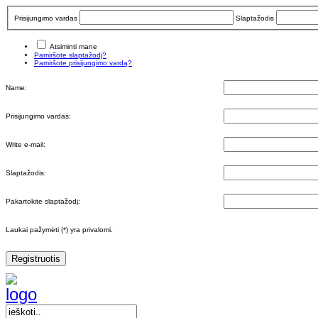
Prisijungimo vardas
Slaptažodis
Atsiminti mane
Pamiršote slaptažodį?
Pamiršote prisijungimo vardą?
Name:
Prisijungimo vardas:
Write e-mail:
Slaptažodis:
Pakartokite slaptažodį:
Laukai pažymėti (*) yra privalomi.
Registruotis