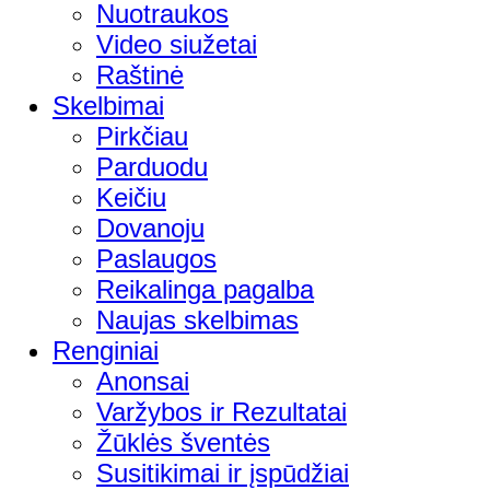
Nuotraukos
Video siužetai
Raštinė
Skelbimai
Pirkčiau
Parduodu
Keičiu
Dovanoju
Paslaugos
Reikalinga pagalba
Naujas skelbimas
Renginiai
Anonsai
Varžybos ir Rezultatai
Žūklės šventės
Susitikimai ir įspūdžiai