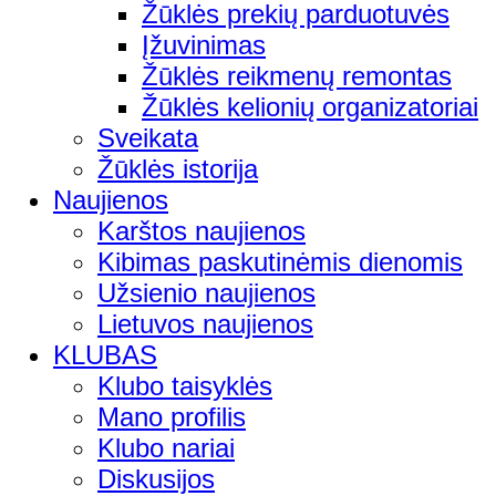
Žūklės prekių parduotuvės
Įžuvinimas
Žūklės reikmenų remontas
Žūklės kelionių organizatoriai
Sveikata
Žūklės istorija
Naujienos
Karštos naujienos
Kibimas paskutinėmis dienomis
Užsienio naujienos
Lietuvos naujienos
KLUBAS
Klubo taisyklės
Mano profilis
Klubo nariai
Diskusijos