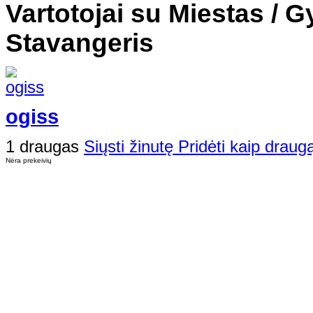
Vartotojai su Miestas / G
Stavangeris
ogiss
1 draugas
Siųsti žinutę
Pridėti kaip draug
Nėra prekeivių