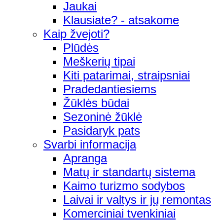
Jaukai
Klausiate? - atsakome
Kaip žvejoti?
Plūdės
Meškerių tipai
Kiti patarimai, straipsniai
Pradedantiesiems
Žūklės būdai
Sezoninė žūklė
Pasidaryk pats
Svarbi informacija
Apranga
Matų ir standartų sistema
Kaimo turizmo sodybos
Laivai ir valtys ir jų remontas
Komerciniai tvenkiniai