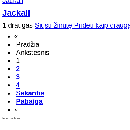
Jackall
1 draugas
Siųsti žinutę
Pridėti kaip draug
«
Pradžia
Ankstesnis
1
2
3
4
Sekantis
Pabaiga
»
Nėra prekeivių