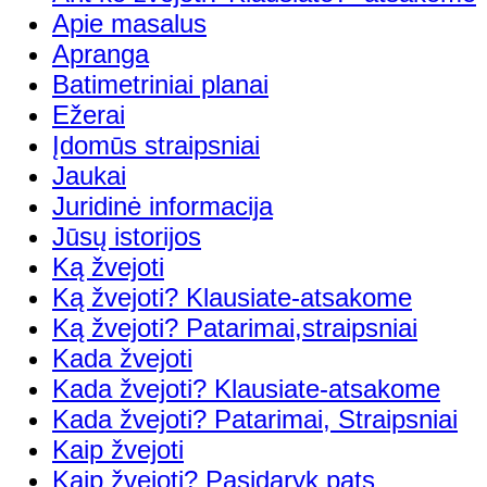
Apie masalus
Apranga
Batimetriniai planai
Ežerai
Įdomūs straipsniai
Jaukai
Juridinė informacija
Jūsų istorijos
Ką žvejoti
Ką žvejoti? Klausiate-atsakome
Ką žvejoti? Patarimai,straipsniai
Kada žvejoti
Kada žvejoti? Klausiate-atsakome
Kada žvejoti? Patarimai, Straipsniai
Kaip žvejoti
Kaip žvejoti? Pasidaryk pats