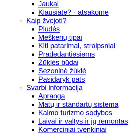
Jaukai
Klausiate? - atsakome
Kaip žvejoti?
Plūdės
Meškerių tipai
Kiti patarimai, straipsniai
Pradedantiesiems
Žūklės būdai
Sezoninė žūklė
Pasidaryk pats
Svarbi informacija
Apranga
Matų ir standartų sistema
Kaimo turizmo sodybos
Laivai ir valtys ir jų remontas
Komerciniai tvenkiniai