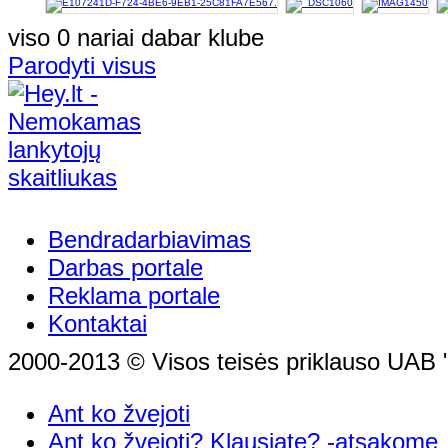
viso 0 nariai dabar klube
Parodyti visus
Bendradarbiavimas
Darbas portale
Reklama portale
Kontaktai
2000-2013 © Visos teisės priklauso UAB "
Ant ko žvejoti
Ant ko žvejoti? Klausiate? -atsakome