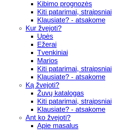
Kibimo prognozės
Kiti patarimai, straipsniai
Klausiate? - atsakome
Kur žvejoti?
Upės
Ežerai
Tvenkiniai
Marios
Kiti patarimai, straipsniai
Klausiate? - atsakome
Ką žvejoti?
Žuvų katalogas
Kiti patarimai, straipsniai
Klausiate? - atsakome
Ant ko žvejoti?
Apie masalus