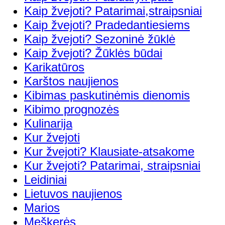
Kaip žvejoti? Patarimai,straipsniai
Kaip žvejoti? Pradedantiesiems
Kaip žvejoti? Sezoninė žūklė
Kaip žvejoti? Žūklės būdai
Karikatūros
Karštos naujienos
Kibimas paskutinėmis dienomis
Kibimo prognozės
Kulinarija
Kur žvejoti
Kur žvejoti? Klausiate-atsakome
Kur žvejoti? Patarimai, straipsniai
Leidiniai
Lietuvos naujienos
Marios
Meškerės