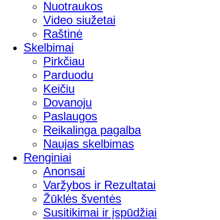
Nuotraukos
Video siužetai
Raštinė
Skelbimai
Pirkčiau
Parduodu
Keičiu
Dovanoju
Paslaugos
Reikalinga pagalba
Naujas skelbimas
Renginiai
Anonsai
Varžybos ir Rezultatai
Žūklės šventės
Susitikimai ir įspūdžiai