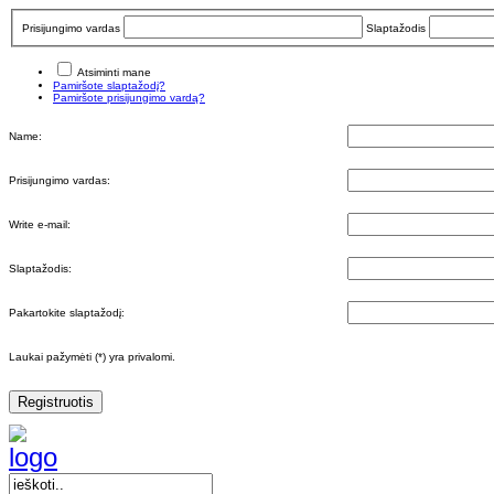
Prisijungimo vardas
Slaptažodis
Atsiminti mane
Pamiršote slaptažodį?
Pamiršote prisijungimo vardą?
Name:
Prisijungimo vardas:
Write e-mail:
Slaptažodis:
Pakartokite slaptažodį:
Laukai pažymėti (*) yra privalomi.
Registruotis