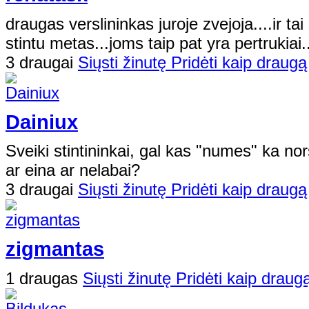
draugas verslininkas juroje zvejoja....ir ta
stintu metas...joms taip pat yra pertrukiai..
3 draugai
Siųsti žinutę
Pridėti kaip draugą
Dainiux
Sveiki stintininkai, gal kas "numes" ka nor
ar eina ar nelabai?
3 draugai
Siųsti žinutę
Pridėti kaip draugą
zigmantas
1 draugas
Siųsti žinutę
Pridėti kaip draug