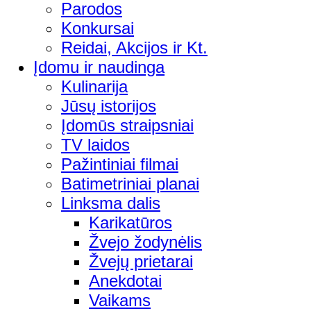
Parodos
Konkursai
Reidai, Akcijos ir Kt.
Įdomu ir naudinga
Kulinarija
Jūsų istorijos
Įdomūs straipsniai
TV laidos
Pažintiniai filmai
Batimetriniai planai
Linksma dalis
Karikatūros
Žvejo žodynėlis
Žvejų prietarai
Anekdotai
Vaikams