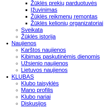
Žūklės prekių parduotuvės
Įžuvinimas
Žūklės reikmenų remontas
Žūklės kelionių organizatoriai
Sveikata
Žūklės istorija
Naujienos
Karštos naujienos
Kibimas paskutinėmis dienomis
Užsienio naujienos
Lietuvos naujienos
KLUBAS
Klubo taisyklės
Mano profilis
Klubo nariai
Diskusijos