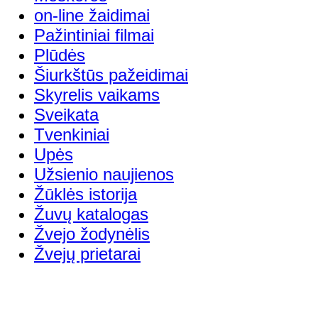
on-line žaidimai
Pažintiniai filmai
Plūdės
Šiurkštūs pažeidimai
Skyrelis vaikams
Sveikata
Tvenkiniai
Upės
Užsienio naujienos
Žūklės istorija
Žuvų katalogas
Žvejo žodynėlis
Žvejų prietarai