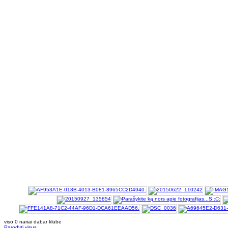
viso 0 nariai dabar klube
Parodyti visus