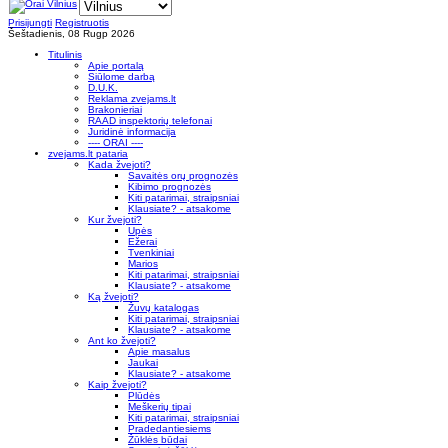
Prisijungti
Registruotis
Šeštadienis, 08 Rugp 2026
Titulinis
Apie portalą
Siūlome darbą
D.U.K.
Reklama zvejams.lt
Brakonieriai
RAAD inspektorių telefonai
Juridinė informacija
---- ORAI ----
zvejams.lt pataria
Kada žvejoti?
Savaitės orų prognozės
Kibimo prognozės
Kiti patarimai, straipsniai
Klausiate? - atsakome
Kur žvejoti?
Upės
Ežerai
Tvenkiniai
Marios
Kiti patarimai, straipsniai
Klausiate? - atsakome
Ką žvejoti?
Žuvų katalogas
Kiti patarimai, straipsniai
Klausiate? - atsakome
Ant ko žvejoti?
Apie masalus
Jaukai
Klausiate? - atsakome
Kaip žvejoti?
Plūdės
Meškerių tipai
Kiti patarimai, straipsniai
Pradedantiesiems
Žūklės būdai