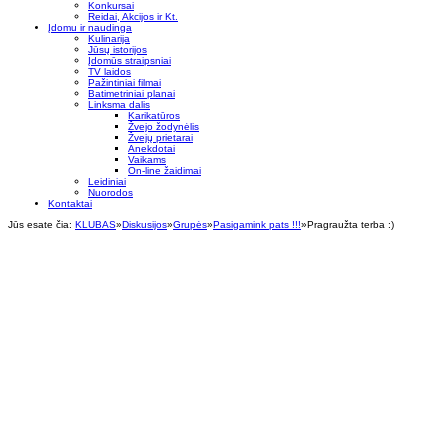
Konkursai
Reidai, Akcijos ir Kt.
Įdomu ir naudinga
Kulinarija
Jūsų istorijos
Įdomūs straipsniai
TV laidos
Pažintiniai filmai
Batimetriniai planai
Linksma dalis
Karikatūros
Žvejo žodynėlis
Žvejų prietarai
Anekdotai
Vaikams
On-line žaidimai
Leidiniai
Nuorodos
Kontaktai
Jūs esate čia:
KLUBAS
»
Diskusijos
»
Grupės
»
Pasigamink pats !!!
»
Pragraužta terba :)