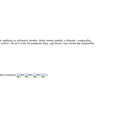
ė maišiuką su sužvejotu laimikiu. Įleido sveiką maišelį, o ištraukė - pragraužtą...
nežino. Tai aš ir noriu čia paklausti Jūsų - gal žinote, kas vandenyje pragraužia
kokios ondatros