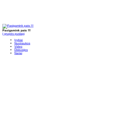
Pasigamink pats !!!
Į grupės puslapį
Įvykiai
Nuotraukos
Video
Diskusijos
Nariai