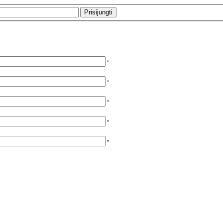
*
*
*
*
*