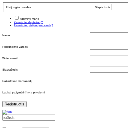
Prisijungimo vardas
Slaptažodis
Atsiminti mane
Pamiršote slaptažodį?
Pamiršote prisijungimo vardą?
Name:
Prisijungimo vardas:
Write e-mail:
Slaptažodis:
Pakartokite slaptažodį:
Laukai pažymėti (*) yra privalomi.
Registruotis