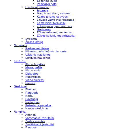
Sezoninė žūklė
Pasidaryk pats
Svarbi informacija
Apranga
Matų ir standartų sistema
Kaimo turizmo sodybos
Laivai ir valtys ir jų remontas
Komerciniai tvenkiniai
Žūklės prekių parduotuvės
Įžuvinimas
Žūklės reikmenų remontas
Žūklės kelionių organizatoriai
Sveikata
Žūklės istorija
Naujienos
Karštos naujienos
Kibimas paskutinėmis dienomis
Užsienio naujienos
Lietuvos naujienos
KLUBAS
Klubo taisyklės
Mano profilis
Klubo nariai
Diskusijos
Nuotraukos
Video siužetai
Raštinė
Skelbimai
Pirkčiau
Parduodu
Keičiu
Dovanoju
Paslaugos
Reikalinga pagalba
Naujas skelbimas
Renginiai
Anonsai
Varžybos ir Rezultatai
Žūklės šventės
Susitikimai ir įspūdžiai
Parodos