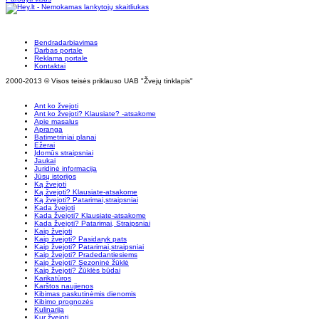
Bendradarbiavimas
Darbas portale
Reklama portale
Kontaktai
2000-2013 © Visos teisės priklauso UAB "Žvejų tinklapis"
Ant ko žvejoti
Ant ko žvejoti? Klausiate? -atsakome
Apie masalus
Apranga
Batimetriniai planai
Ežerai
Įdomūs straipsniai
Jaukai
Juridinė informacija
Jūsų istorijos
Ką žvejoti
Ką žvejoti? Klausiate-atsakome
Ką žvejoti? Patarimai,straipsniai
Kada žvejoti
Kada žvejoti? Klausiate-atsakome
Kada žvejoti? Patarimai, Straipsniai
Kaip žvejoti
Kaip žvejoti? Pasidaryk pats
Kaip žvejoti? Patarimai,straipsniai
Kaip žvejoti? Pradedantiesiems
Kaip žvejoti? Sezoninė žūklė
Kaip žvejoti? Žūklės būdai
Karikatūros
Karštos naujienos
Kibimas paskutinėmis dienomis
Kibimo prognozės
Kulinarija
Kur žvejoti