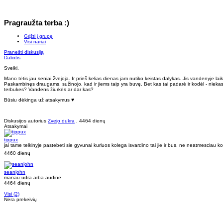
Pragraužta terba :)
Grįžti į grupę
Visi nariai
Pranešti diskusiją
Dalintis
Sveiki,
Mano tėtis jau seniai žvejoja. Ir prieš kelias dienas jam nutiko keistas dalykas. Jis vandenyje laik
Paskambinęs draugams, sužinojo, kad ir jiems taip yra buvę. Bet kas tai padarė ir kodėl - niekas 
terbukes? Vandens žiurkės ar dar kas?
Būsiu dėkinga už atsakymus ♥
Diskusijos autorius
Zvejo dukra
, 4464 dienų
Atsakymai
tippux
jai tame telkinyje pastebeti sie gyvunai kuriuos kolega isvardino tai jie ir bus. ne neatmesciau 
4460 dienų
seanjohn
manau udra arba audine
4464 dienų
Visi (2)
Nėra prekeivių