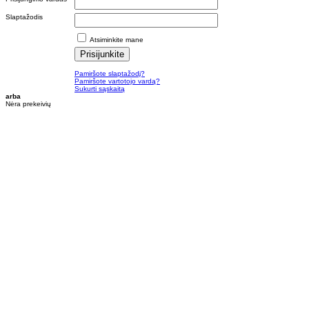
Slaptažodis
Atsiminkite mane
Pamiršote slaptažodį?
Pamiršote vartotojo vardą?
Sukurti sąskaitą
arba
Nėra prekeivių