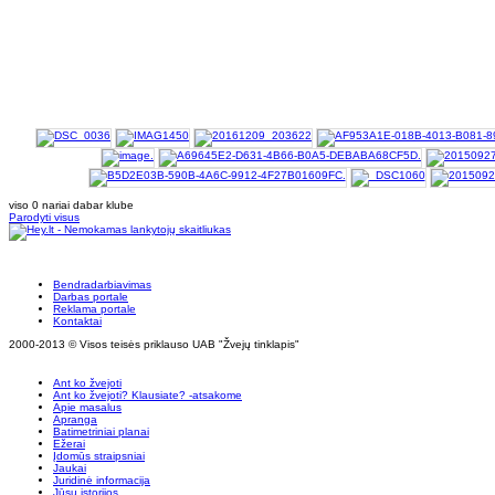
viso 0 nariai dabar klube
Parodyti visus
Bendradarbiavimas
Darbas portale
Reklama portale
Kontaktai
2000-2013 © Visos teisės priklauso UAB "Žvejų tinklapis"
Ant ko žvejoti
Ant ko žvejoti? Klausiate? -atsakome
Apie masalus
Apranga
Batimetriniai planai
Ežerai
Įdomūs straipsniai
Jaukai
Juridinė informacija
Jūsų istorijos