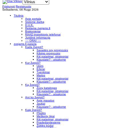
Prisijungti
Registruotis
Šeštadienis, 08 Rugp 2026
Titulinis
Apie portalą
Siūlome darbą
D.U.K.
Reklama zvejams.lt
Brakonieriai
RAAD inspektorių telefonai
Juridinė informacija
---- ORAI ----
zvejams.lt pataria
Kada žvejoti?
Savaitės orų prognozės
Kibimo prognozės
Kiti patarimai, straipsniai
Klausiate? - atsakome
Kur žvejoti?
Upės
Ežerai
Tvenkiniai
Marios
Kiti patarimai, straipsniai
Klausiate? - atsakome
Ką žvejoti?
Žuvų katalogas
Kiti patarimai, straipsniai
Klausiate? - atsakome
Ant ko žvejoti?
Apie masalus
Jaukai
Klausiate? - atsakome
Kaip žvejoti?
Plūdės
Meškerių tipai
Kiti patarimai, straipsniai
Pradedantiesiems
Žūklės būdai