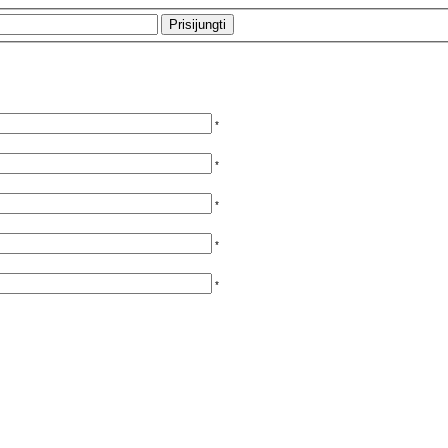
*
*
*
*
*