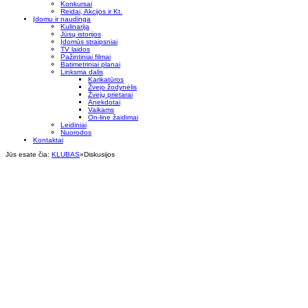
Konkursai
Reidai, Akcijos ir Kt.
Įdomu ir naudinga
Kulinarija
Jūsų istorijos
Įdomūs straipsniai
TV laidos
Pažintiniai filmai
Batimetriniai planai
Linksma dalis
Karikatūros
Žvejo žodynėlis
Žvejų prietarai
Anekdotai
Vaikams
On-line žaidimai
Leidiniai
Nuorodos
Kontaktai
Jūs esate čia:
KLUBAS
»
Diskusijos