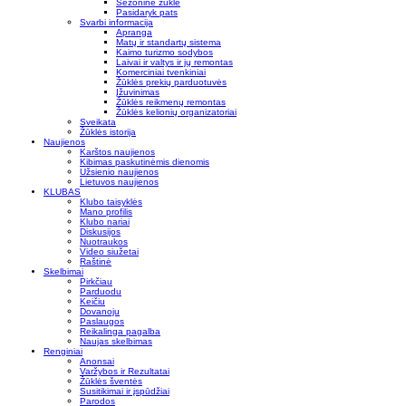
Sezoninė žūklė
Pasidaryk pats
Svarbi informacija
Apranga
Matų ir standartų sistema
Kaimo turizmo sodybos
Laivai ir valtys ir jų remontas
Komerciniai tvenkiniai
Žūklės prekių parduotuvės
Įžuvinimas
Žūklės reikmenų remontas
Žūklės kelionių organizatoriai
Sveikata
Žūklės istorija
Naujienos
Karštos naujienos
Kibimas paskutinėmis dienomis
Užsienio naujienos
Lietuvos naujienos
KLUBAS
Klubo taisyklės
Mano profilis
Klubo nariai
Diskusijos
Nuotraukos
Video siužetai
Raštinė
Skelbimai
Pirkčiau
Parduodu
Keičiu
Dovanoju
Paslaugos
Reikalinga pagalba
Naujas skelbimas
Renginiai
Anonsai
Varžybos ir Rezultatai
Žūklės šventės
Susitikimai ir įspūdžiai
Parodos