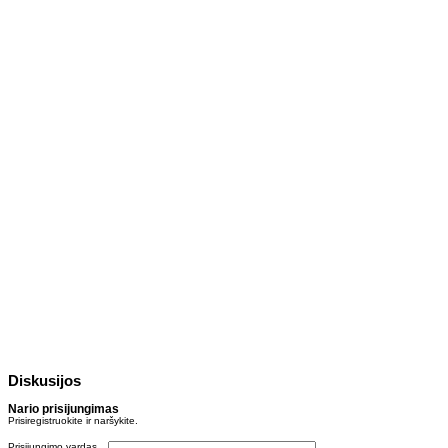
Diskusijos
Nario prisijungimas
Prisiregistruokite ir naršykite.
Prisijungimo vardas