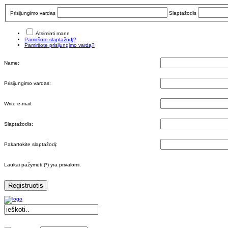
Prisijungimo vardas
Slaptažodis
Atsiminti mane
Pamiršote slaptažodį?
Pamiršote prisijungimo vardą?
Name:
Prisijungimo vardas:
Write e-mail:
Slaptažodis:
Pakartokite slaptažodį:
Laukai pažymėti (*) yra privalomi.
Registruotis