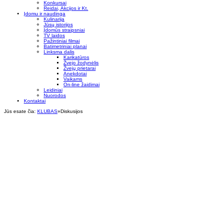
Konkursai
Reidai, Akcijos ir Kt.
Įdomu ir naudinga
Kulinarija
Jūsų istorijos
Įdomūs straipsniai
TV laidos
Pažintiniai filmai
Batimetriniai planai
Linksma dalis
Karikatūros
Žvejo žodynėlis
Žvejų prietarai
Anekdotai
Vaikams
On-line žaidimai
Leidiniai
Nuorodos
Kontaktai
Jūs esate čia:
KLUBAS
»
Diskusijos