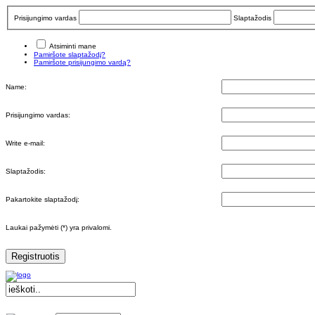
Prisijungimo vardas
Slaptažodis
Atsiminti mane
Pamiršote slaptažodį?
Pamiršote prisijungimo vardą?
Name:
Prisijungimo vardas:
Write e-mail:
Slaptažodis:
Pakartokite slaptažodį:
Laukai pažymėti (*) yra privalomi.
Registruotis