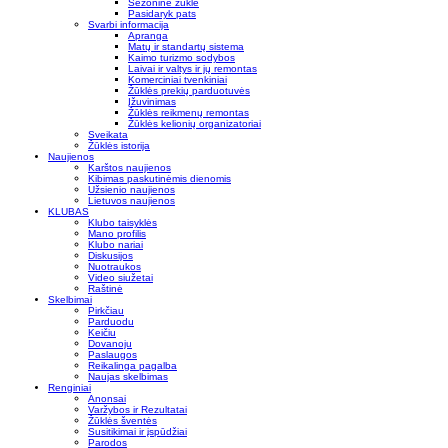
Sezoninė žūklė
Pasidaryk pats
Svarbi informacija
Apranga
Matų ir standartų sistema
Kaimo turizmo sodybos
Laivai ir valtys ir jų remontas
Komerciniai tvenkiniai
Žūklės prekių parduotuvės
Įžuvinimas
Žūklės reikmenų remontas
Žūklės kelionių organizatoriai
Sveikata
Žūklės istorija
Naujienos
Karštos naujienos
Kibimas paskutinėmis dienomis
Užsienio naujienos
Lietuvos naujienos
KLUBAS
Klubo taisyklės
Mano profilis
Klubo nariai
Diskusijos
Nuotraukos
Video siužetai
Raštinė
Skelbimai
Pirkčiau
Parduodu
Keičiu
Dovanoju
Paslaugos
Reikalinga pagalba
Naujas skelbimas
Renginiai
Anonsai
Varžybos ir Rezultatai
Žūklės šventės
Susitikimai ir įspūdžiai
Parodos