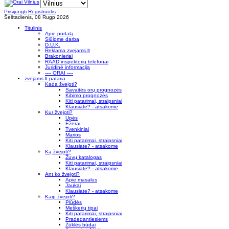
Prisijungti
Registruotis
Šeštadienis, 08 Rugp 2026
Titulinis
Apie portalą
Siūlome darbą
D.U.K.
Reklama zvejams.lt
Brakonieriai
RAAD inspektorių telefonai
Juridinė informacija
---- ORAI ----
zvejams.lt pataria
Kada žvejoti?
Savaitės orų prognozės
Kibimo prognozės
Kiti patarimai, straipsniai
Klausiate? - atsakome
Kur žvejoti?
Upės
Ežerai
Tvenkiniai
Marios
Kiti patarimai, straipsniai
Klausiate? - atsakome
Ką žvejoti?
Žuvų katalogas
Kiti patarimai, straipsniai
Klausiate? - atsakome
Ant ko žvejoti?
Apie masalus
Jaukai
Klausiate? - atsakome
Kaip žvejoti?
Plūdės
Meškerių tipai
Kiti patarimai, straipsniai
Pradedantiesiems
Žūklės būdai