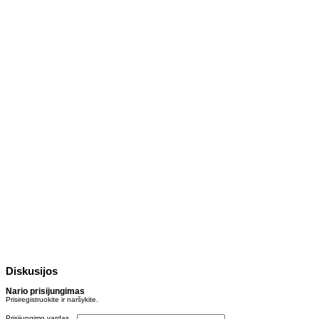
Diskusijos
Nario prisijungimas
Prisiregistruokite ir naršykite.
Prisijungimo vardas