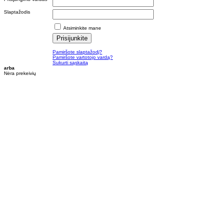
Slaptažodis
Atsiminkite mane
Pamiršote slaptažodį?
Pamiršote vartotojo vardą?
Sukurti sąskaitą
arba
Nėra prekeivių