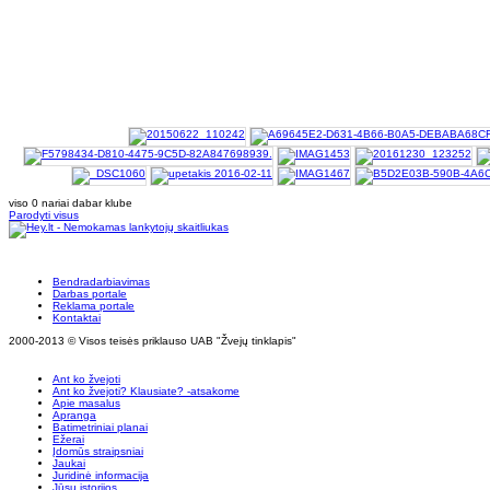
viso 0 nariai dabar klube
Parodyti visus
Bendradarbiavimas
Darbas portale
Reklama portale
Kontaktai
2000-2013 © Visos teisės priklauso UAB "Žvejų tinklapis"
Ant ko žvejoti
Ant ko žvejoti? Klausiate? -atsakome
Apie masalus
Apranga
Batimetriniai planai
Ežerai
Įdomūs straipsniai
Jaukai
Juridinė informacija
Jūsų istorijos