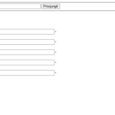
*
*
*
*
*