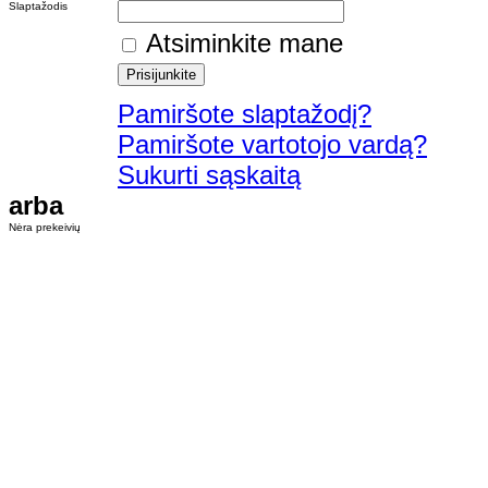
Slaptažodis
Atsiminkite mane
Pamiršote slaptažodį?
Pamiršote vartotojo vardą?
Sukurti sąskaitą
arba
Nėra prekeivių