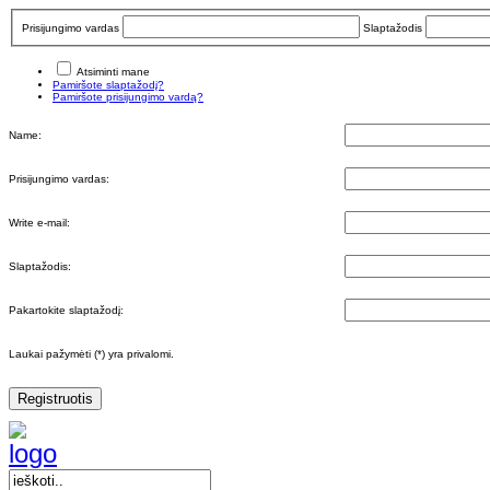
Prisijungimo vardas
Slaptažodis
Atsiminti mane
Pamiršote slaptažodį?
Pamiršote prisijungimo vardą?
Name:
Prisijungimo vardas:
Write e-mail:
Slaptažodis:
Pakartokite slaptažodį:
Laukai pažymėti (*) yra privalomi.
Registruotis