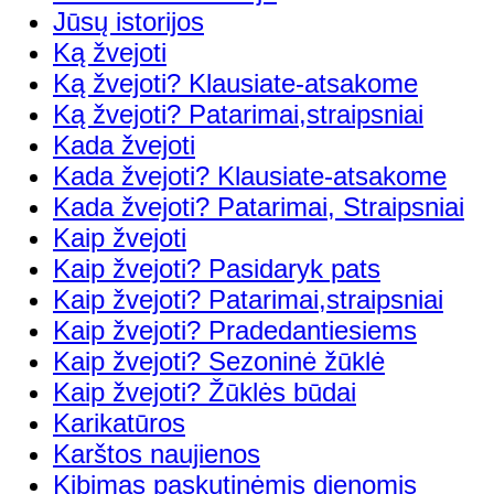
Jūsų istorijos
Ką žvejoti
Ką žvejoti? Klausiate-atsakome
Ką žvejoti? Patarimai,straipsniai
Kada žvejoti
Kada žvejoti? Klausiate-atsakome
Kada žvejoti? Patarimai, Straipsniai
Kaip žvejoti
Kaip žvejoti? Pasidaryk pats
Kaip žvejoti? Patarimai,straipsniai
Kaip žvejoti? Pradedantiesiems
Kaip žvejoti? Sezoninė žūklė
Kaip žvejoti? Žūklės būdai
Karikatūros
Karštos naujienos
Kibimas paskutinėmis dienomis