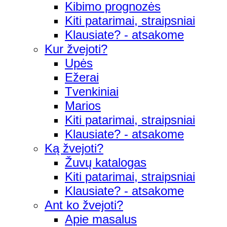
Kibimo prognozės
Kiti patarimai, straipsniai
Klausiate? - atsakome
Kur žvejoti?
Upės
Ežerai
Tvenkiniai
Marios
Kiti patarimai, straipsniai
Klausiate? - atsakome
Ką žvejoti?
Žuvų katalogas
Kiti patarimai, straipsniai
Klausiate? - atsakome
Ant ko žvejoti?
Apie masalus