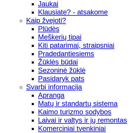
Jaukai
Klausiate? - atsakome
Kaip žvejoti?
Plūdės
Meškerių tipai
Kiti patarimai, straipsniai
Pradedantiesiems
Žūklės būdai
Sezoninė žūklė
Pasidaryk pats
Svarbi informacija
Apranga
Matų ir standartų sistema
Kaimo turizmo sodybos
Laivai ir valtys ir jų remontas
Komerciniai tvenkiniai