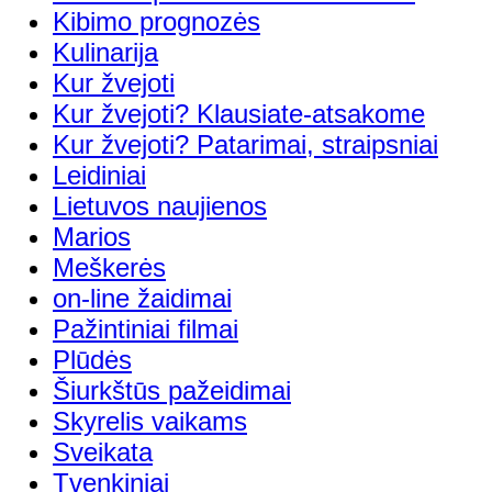
Kibimo prognozės
Kulinarija
Kur žvejoti
Kur žvejoti? Klausiate-atsakome
Kur žvejoti? Patarimai, straipsniai
Leidiniai
Lietuvos naujienos
Marios
Meškerės
on-line žaidimai
Pažintiniai filmai
Plūdės
Šiurkštūs pažeidimai
Skyrelis vaikams
Sveikata
Tvenkiniai