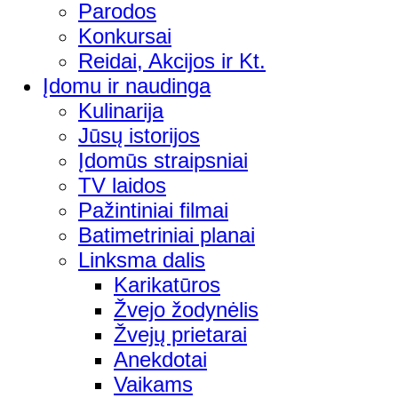
Parodos
Konkursai
Reidai, Akcijos ir Kt.
Įdomu ir naudinga
Kulinarija
Jūsų istorijos
Įdomūs straipsniai
TV laidos
Pažintiniai filmai
Batimetriniai planai
Linksma dalis
Karikatūros
Žvejo žodynėlis
Žvejų prietarai
Anekdotai
Vaikams