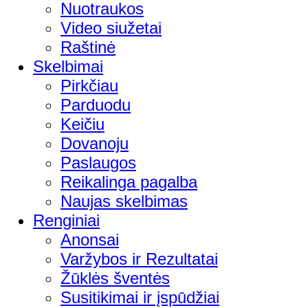
Nuotraukos
Video siužetai
Raštinė
Skelbimai
Pirkčiau
Parduodu
Keičiu
Dovanoju
Paslaugos
Reikalinga pagalba
Naujas skelbimas
Renginiai
Anonsai
Varžybos ir Rezultatai
Žūklės šventės
Susitikimai ir įspūdžiai