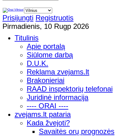
Prisijungti
Registruotis
Pirmadienis, 10 Rugp 2026
Titulinis
Apie portalą
Siūlome darbą
D.U.K.
Reklama zvejams.lt
Brakonieriai
RAAD inspektorių telefonai
Juridinė informacija
---- ORAI ----
zvejams.lt pataria
Kada žvejoti?
Savaitės orų prognozės