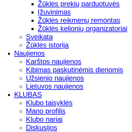
Žūklės prekių parduotuvės
Įžuvinimas
Žūklės reikmenų remontas
Žūklės kelionių organizatoriai
Sveikata
Žūklės istorija
Naujienos
Karštos naujienos
Kibimas paskutinėmis dienomis
Užsienio naujienos
Lietuvos naujienos
KLUBAS
Klubo taisyklės
Mano profilis
Klubo nariai
Diskusijos