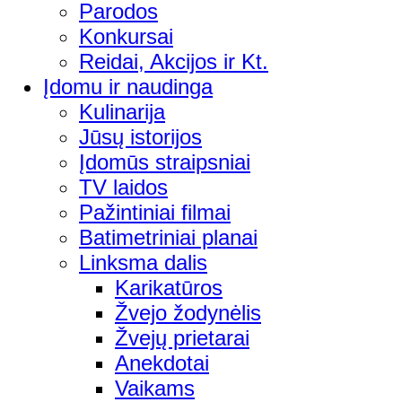
Parodos
Konkursai
Reidai, Akcijos ir Kt.
Įdomu ir naudinga
Kulinarija
Jūsų istorijos
Įdomūs straipsniai
TV laidos
Pažintiniai filmai
Batimetriniai planai
Linksma dalis
Karikatūros
Žvejo žodynėlis
Žvejų prietarai
Anekdotai
Vaikams