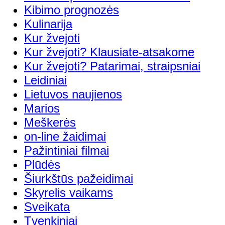
Kibimo prognozės
Kulinarija
Kur žvejoti
Kur žvejoti? Klausiate-atsakome
Kur žvejoti? Patarimai, straipsniai
Leidiniai
Lietuvos naujienos
Marios
Meškerės
on-line žaidimai
Pažintiniai filmai
Plūdės
Šiurkštūs pažeidimai
Skyrelis vaikams
Sveikata
Tvenkiniai