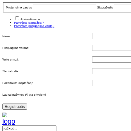
Prisijungimo vardas
Slaptažodis
Atsiminti mane
Pamiršote slaptažodį?
Pamiršote prisijungimo vardą?
Name:
Prisijungimo vardas:
Write e-mail:
Slaptažodis:
Pakartokite slaptažodį:
Laukai pažymėti (*) yra privalomi.
Registruotis