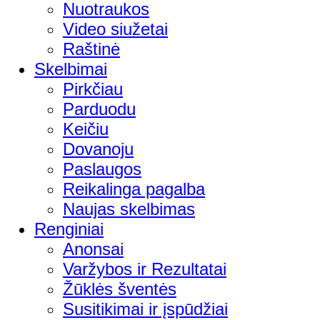
Nuotraukos
Video siužetai
Raštinė
Skelbimai
Pirkčiau
Parduodu
Keičiu
Dovanoju
Paslaugos
Reikalinga pagalba
Naujas skelbimas
Renginiai
Anonsai
Varžybos ir Rezultatai
Žūklės šventės
Susitikimai ir įspūdžiai