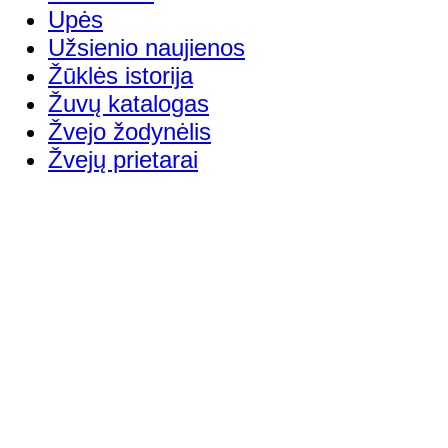
Upės
Užsienio naujienos
Žūklės istorija
Žuvų katalogas
Žvejo žodynėlis
Žvejų prietarai