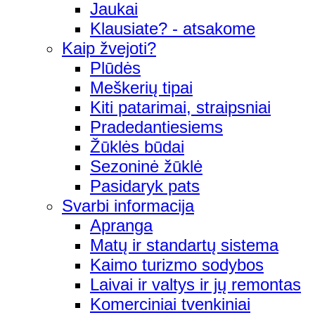
Jaukai
Klausiate? - atsakome
Kaip žvejoti?
Plūdės
Meškerių tipai
Kiti patarimai, straipsniai
Pradedantiesiems
Žūklės būdai
Sezoninė žūklė
Pasidaryk pats
Svarbi informacija
Apranga
Matų ir standartų sistema
Kaimo turizmo sodybos
Laivai ir valtys ir jų remontas
Komerciniai tvenkiniai