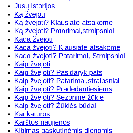
Jūsų istorijos
Ką žvejoti
Ką žvejoti? Klausiate-atsakome
Ką žvejoti? Patarimai,straipsniai
Kada žvejoti
Kada žvejoti? Klausiate-atsakome
Kada žvejoti? Patarimai, Straipsniai
Kaip žvejoti
Kaip žvejoti? Pasidaryk pats
Kaip žvejoti? Patarimai,straipsniai
Kaip žvejoti? Pradedantiesiems
Kaip žvejoti? Sezoninė žūklė
Kaip žvejoti? Žūklės būdai
Karikatūros
Karštos naujienos
Kibimas paskutinėmis dienomis