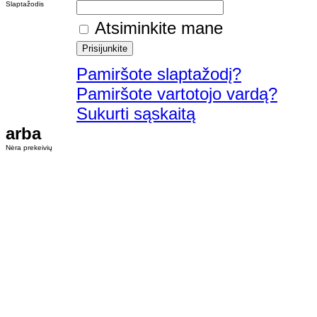
Slaptažodis
Atsiminkite mane
Pamiršote slaptažodį?
Pamiršote vartotojo vardą?
Sukurti sąskaitą
arba
Nėra prekeivių