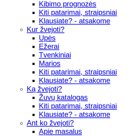
Kibimo prognozės
Kiti patarimai, straipsniai
Klausiate? - atsakome
Kur žvejoti?
Upės
Ežerai
Tvenkiniai
Marios
Kiti patarimai, straipsniai
Klausiate? - atsakome
Ką žvejoti?
Žuvų katalogas
Kiti patarimai, straipsniai
Klausiate? - atsakome
Ant ko žvejoti?
Apie masalus