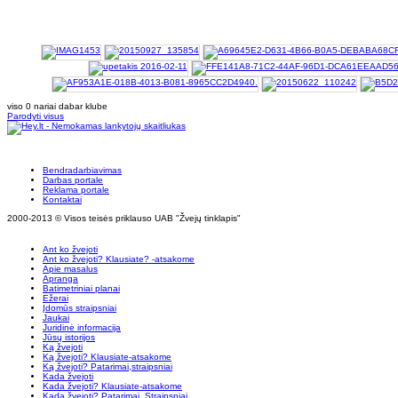
viso 0 nariai dabar klube
Parodyti visus
Bendradarbiavimas
Darbas portale
Reklama portale
Kontaktai
2000-2013 © Visos teisės priklauso UAB "Žvejų tinklapis"
Ant ko žvejoti
Ant ko žvejoti? Klausiate? -atsakome
Apie masalus
Apranga
Batimetriniai planai
Ežerai
Įdomūs straipsniai
Jaukai
Juridinė informacija
Jūsų istorijos
Ką žvejoti
Ką žvejoti? Klausiate-atsakome
Ką žvejoti? Patarimai,straipsniai
Kada žvejoti
Kada žvejoti? Klausiate-atsakome
Kada žvejoti? Patarimai, Straipsniai