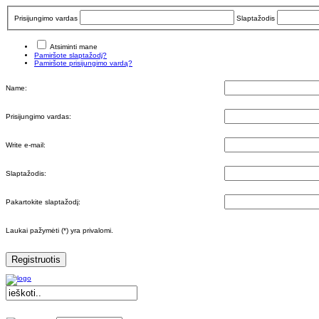
Prisijungimo vardas
Slaptažodis
Atsiminti mane
Pamiršote slaptažodį?
Pamiršote prisijungimo vardą?
Name:
Prisijungimo vardas:
Write e-mail:
Slaptažodis:
Pakartokite slaptažodį:
Laukai pažymėti (*) yra privalomi.
Registruotis