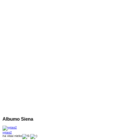
Albumo Siena
vytas2
na visai nieko