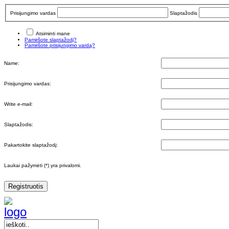
Prisijungimo vardas
Slaptažodis
Atsiminti mane
Pamiršote slaptažodį?
Pamiršote prisijungimo vardą?
Name:
Prisijungimo vardas:
Write e-mail:
Slaptažodis:
Pakartokite slaptažodį:
Laukai pažymėti (*) yra privalomi.
Registruotis