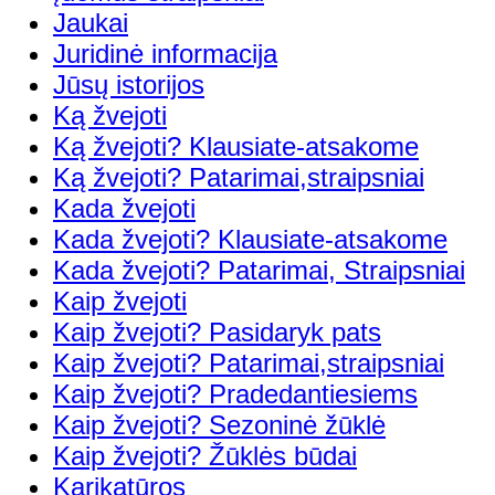
Jaukai
Juridinė informacija
Jūsų istorijos
Ką žvejoti
Ką žvejoti? Klausiate-atsakome
Ką žvejoti? Patarimai,straipsniai
Kada žvejoti
Kada žvejoti? Klausiate-atsakome
Kada žvejoti? Patarimai, Straipsniai
Kaip žvejoti
Kaip žvejoti? Pasidaryk pats
Kaip žvejoti? Patarimai,straipsniai
Kaip žvejoti? Pradedantiesiems
Kaip žvejoti? Sezoninė žūklė
Kaip žvejoti? Žūklės būdai
Karikatūros