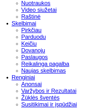
Nuotraukos
Video siužetai
Raštinė
Skelbimai
Pirkčiau
Parduodu
Keičiu
Dovanoju
Paslaugos
Reikalinga pagalba
Naujas skelbimas
Renginiai
Anonsai
Varžybos ir Rezultatai
Žūklės šventės
Susitikimai ir įspūdžiai