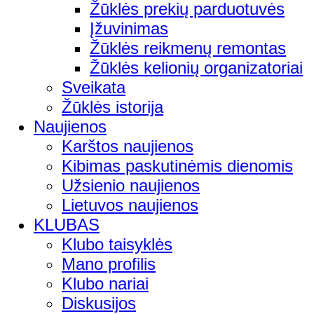
Žūklės prekių parduotuvės
Įžuvinimas
Žūklės reikmenų remontas
Žūklės kelionių organizatoriai
Sveikata
Žūklės istorija
Naujienos
Karštos naujienos
Kibimas paskutinėmis dienomis
Užsienio naujienos
Lietuvos naujienos
KLUBAS
Klubo taisyklės
Mano profilis
Klubo nariai
Diskusijos