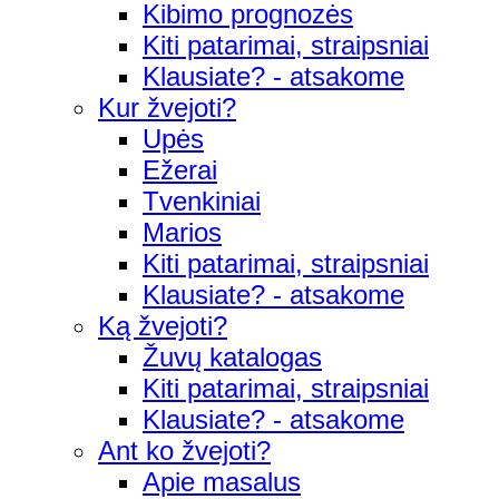
Kibimo prognozės
Kiti patarimai, straipsniai
Klausiate? - atsakome
Kur žvejoti?
Upės
Ežerai
Tvenkiniai
Marios
Kiti patarimai, straipsniai
Klausiate? - atsakome
Ką žvejoti?
Žuvų katalogas
Kiti patarimai, straipsniai
Klausiate? - atsakome
Ant ko žvejoti?
Apie masalus