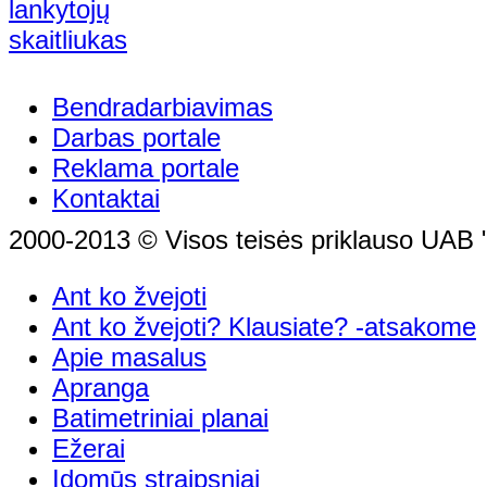
Bendradarbiavimas
Darbas portale
Reklama portale
Kontaktai
2000-2013 © Visos teisės priklauso UAB "
Ant ko žvejoti
Ant ko žvejoti? Klausiate? -atsakome
Apie masalus
Apranga
Batimetriniai planai
Ežerai
Įdomūs straipsniai