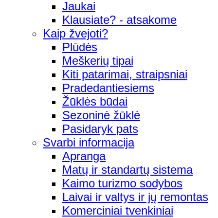
Jaukai
Klausiate? - atsakome
Kaip žvejoti?
Plūdės
Meškerių tipai
Kiti patarimai, straipsniai
Pradedantiesiems
Žūklės būdai
Sezoninė žūklė
Pasidaryk pats
Svarbi informacija
Apranga
Matų ir standartų sistema
Kaimo turizmo sodybos
Laivai ir valtys ir jų remontas
Komerciniai tvenkiniai