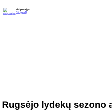
siaipzvejys
Eiti į profilį
Rugsėjo lydekų sezono 