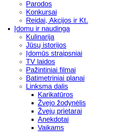
Parodos
Konkursai
Reidai, Akcijos ir Kt.
Įdomu ir naudinga
Kulinarija
Jūsų istorijos
Įdomūs straipsniai
TV laidos
Pažintiniai filmai
Batimetriniai planai
Linksma dalis
Karikatūros
Žvejo žodynėlis
Žvejų prietarai
Anekdotai
Vaikams