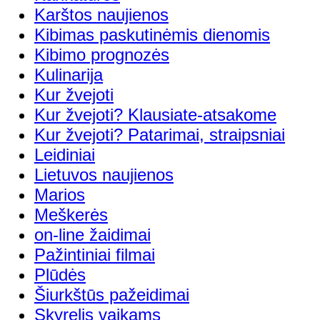
Karštos naujienos
Kibimas paskutinėmis dienomis
Kibimo prognozės
Kulinarija
Kur žvejoti
Kur žvejoti? Klausiate-atsakome
Kur žvejoti? Patarimai, straipsniai
Leidiniai
Lietuvos naujienos
Marios
Meškerės
on-line žaidimai
Pažintiniai filmai
Plūdės
Šiurkštūs pažeidimai
Skyrelis vaikams