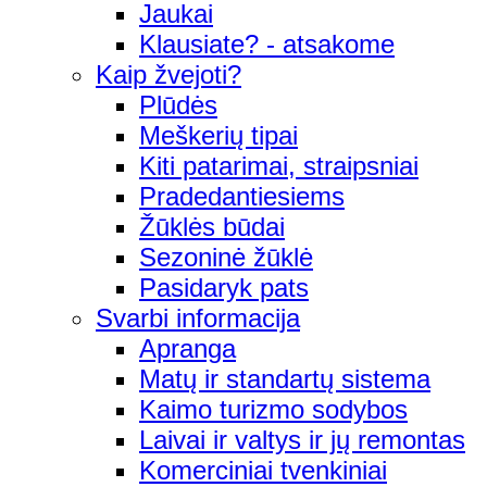
Jaukai
Klausiate? - atsakome
Kaip žvejoti?
Plūdės
Meškerių tipai
Kiti patarimai, straipsniai
Pradedantiesiems
Žūklės būdai
Sezoninė žūklė
Pasidaryk pats
Svarbi informacija
Apranga
Matų ir standartų sistema
Kaimo turizmo sodybos
Laivai ir valtys ir jų remontas
Komerciniai tvenkiniai