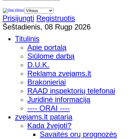
Prisijungti
Registruotis
Šeštadienis, 08 Rugp 2026
Titulinis
Apie portalą
Siūlome darbą
D.U.K.
Reklama zvejams.lt
Brakonieriai
RAAD inspektorių telefonai
Juridinė informacija
---- ORAI ----
zvejams.lt pataria
Kada žvejoti?
Savaitės orų prognozės