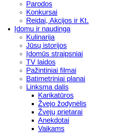
Parodos
Konkursai
Reidai, Akcijos ir Kt.
Įdomu ir naudinga
Kulinarija
Jūsų istorijos
Įdomūs straipsniai
TV laidos
Pažintiniai filmai
Batimetriniai planai
Linksma dalis
Karikatūros
Žvejo žodynėlis
Žvejų prietarai
Anekdotai
Vaikams