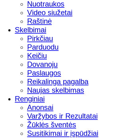
Nuotraukos
Video siužetai
Raštinė
Skelbimai
Pirkčiau
Parduodu
Keičiu
Dovanoju
Paslaugos
Reikalinga pagalba
Naujas skelbimas
Renginiai
Anonsai
Varžybos ir Rezultatai
Žūklės šventės
Susitikimai ir įspūdžiai