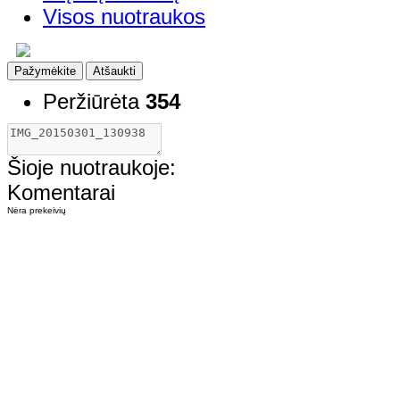
Visos nuotraukos
Pažymėkite
Atšaukti
Peržiūrėta
354
Šioje nuotraukoje:
Komentarai
Nėra prekeivių