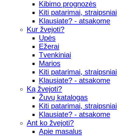
Kibimo prognozės
Kiti patarimai, straipsniai
Klausiate? - atsakome
Kur žvejoti?
Upės
Ežerai
Tvenkiniai
Marios
Kiti patarimai, straipsniai
Klausiate? - atsakome
Ką žvejoti?
Žuvų katalogas
Kiti patarimai, straipsniai
Klausiate? - atsakome
Ant ko žvejoti?
Apie masalus