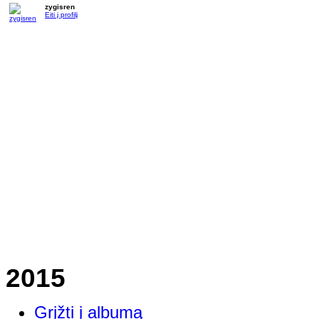
zygisren
Eiti į profilį
2015
Grįžti į albumą