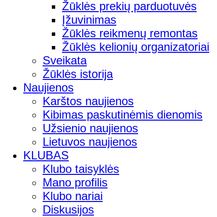
Žūklės prekių parduotuvės
Įžuvinimas
Žūklės reikmenų remontas
Žūklės kelionių organizatoriai
Sveikata
Žūklės istorija
Naujienos
Karštos naujienos
Kibimas paskutinėmis dienomis
Užsienio naujienos
Lietuvos naujienos
KLUBAS
Klubo taisyklės
Mano profilis
Klubo nariai
Diskusijos