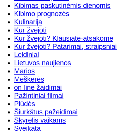
Kibimas paskutinėmis dienomis
Kibimo prognozės
Kulinarija
Kur žvejoti
Kur žvejoti? Klausiate-atsakome
Kur žvejoti? Patarimai, straipsniai
Leidiniai
Lietuvos naujienos
Marios
Meškerės
on-line žaidimai
Pažintiniai filmai
Plūdės
Šiurkštūs pažeidimai
Skyrelis vaikams
Sveikata