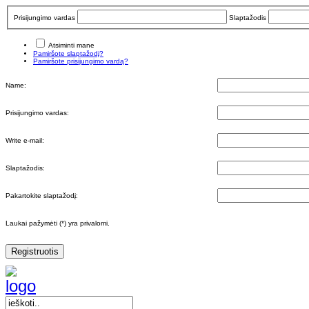
Prisijungimo vardas
Slaptažodis
Atsiminti mane
Pamiršote slaptažodį?
Pamiršote prisijungimo vardą?
Name:
Prisijungimo vardas:
Write e-mail:
Slaptažodis:
Pakartokite slaptažodį:
Laukai pažymėti (*) yra privalomi.
Registruotis