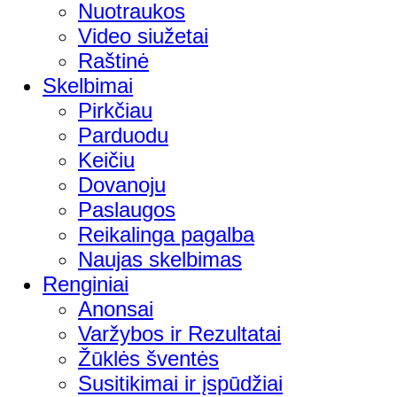
Nuotraukos
Video siužetai
Raštinė
Skelbimai
Pirkčiau
Parduodu
Keičiu
Dovanoju
Paslaugos
Reikalinga pagalba
Naujas skelbimas
Renginiai
Anonsai
Varžybos ir Rezultatai
Žūklės šventės
Susitikimai ir įspūdžiai