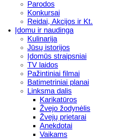
Parodos
Konkursai
Reidai, Akcijos ir Kt.
Įdomu ir naudinga
Kulinarija
Jūsų istorijos
Įdomūs straipsniai
TV laidos
Pažintiniai filmai
Batimetriniai planai
Linksma dalis
Karikatūros
Žvejo žodynėlis
Žvejų prietarai
Anekdotai
Vaikams