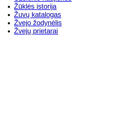
Žūklės istorija
Žuvų katalogas
Žvejo žodynėlis
Žvejų prietarai