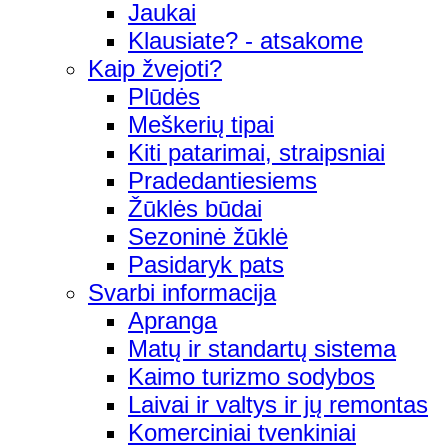
Jaukai
Klausiate? - atsakome
Kaip žvejoti?
Plūdės
Meškerių tipai
Kiti patarimai, straipsniai
Pradedantiesiems
Žūklės būdai
Sezoninė žūklė
Pasidaryk pats
Svarbi informacija
Apranga
Matų ir standartų sistema
Kaimo turizmo sodybos
Laivai ir valtys ir jų remontas
Komerciniai tvenkiniai