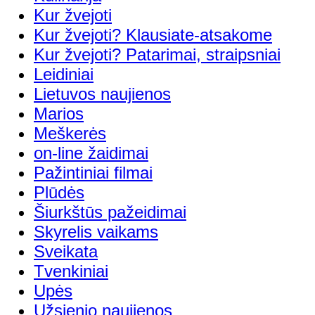
Kur žvejoti
Kur žvejoti? Klausiate-atsakome
Kur žvejoti? Patarimai, straipsniai
Leidiniai
Lietuvos naujienos
Marios
Meškerės
on-line žaidimai
Pažintiniai filmai
Plūdės
Šiurkštūs pažeidimai
Skyrelis vaikams
Sveikata
Tvenkiniai
Upės
Užsienio naujienos