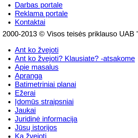
Darbas portale
Reklama portale
Kontaktai
2000-2013 © Visos teisės priklauso UAB "
Ant ko žvejoti
Ant ko žvejoti? Klausiate? -atsakome
Apie masalus
Apranga
Batimetriniai planai
Ežerai
Įdomūs straipsniai
Jaukai
Juridinė informacija
Jūsų istorijos
Ką žvejoti