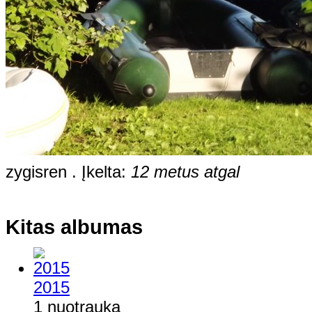
zygisren . Įkelta:
12 metus atgal
Kitas albumas
2015
1 nuotrauka