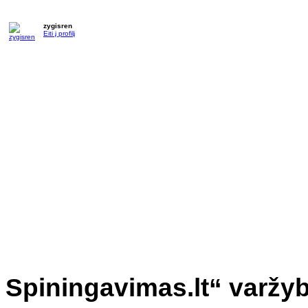
zygisren
Eiti į profilį
Spiningavimas.lt“ varžyb