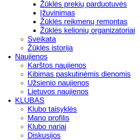
Žūklės prekių parduotuvės
Įžuvinimas
Žūklės reikmenų remontas
Žūklės kelionių organizatoriai
Sveikata
Žūklės istorija
Naujienos
Karštos naujienos
Kibimas paskutinėmis dienomis
Užsienio naujienos
Lietuvos naujienos
KLUBAS
Klubo taisyklės
Mano profilis
Klubo nariai
Diskusijos