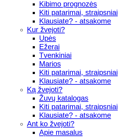
Kibimo prognozės
Kiti patarimai, straipsniai
Klausiate? - atsakome
Kur žvejoti?
Upės
Ežerai
Tvenkiniai
Marios
Kiti patarimai, straipsniai
Klausiate? - atsakome
Ką žvejoti?
Žuvų katalogas
Kiti patarimai, straipsniai
Klausiate? - atsakome
Ant ko žvejoti?
Apie masalus