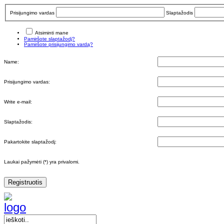
Prisijungimo vardas
Slaptažodis
Atsiminti mane
Pamiršote slaptažodį?
Pamiršote prisijungimo vardą?
Name:
Prisijungimo vardas:
Write e-mail:
Slaptažodis:
Pakartokite slaptažodį:
Laukai pažymėti (*) yra privalomi.
Registruotis