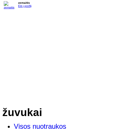
zemaitis
Eiti į profilį
žuvukai
Visos nuotraukos