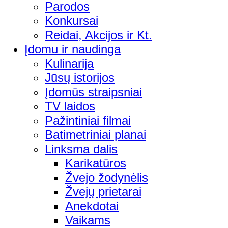
Parodos
Konkursai
Reidai, Akcijos ir Kt.
Įdomu ir naudinga
Kulinarija
Jūsų istorijos
Įdomūs straipsniai
TV laidos
Pažintiniai filmai
Batimetriniai planai
Linksma dalis
Karikatūros
Žvejo žodynėlis
Žvejų prietarai
Anekdotai
Vaikams