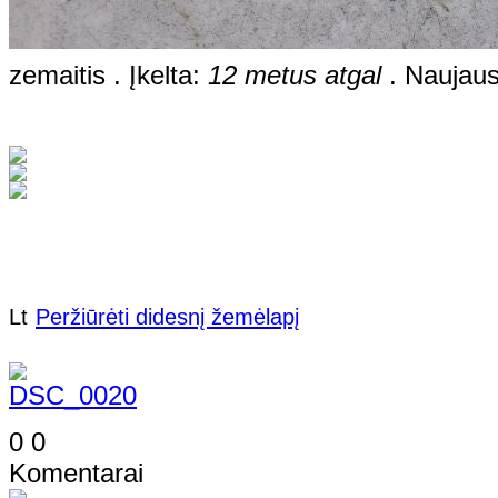
zemaitis . Įkelta:
12 metus atgal
. Naujaus
Lt
Peržiūrėti didesnį žemėlapį
0
0
Komentarai