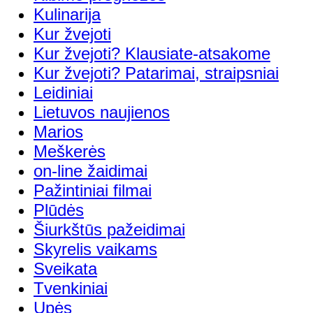
Kulinarija
Kur žvejoti
Kur žvejoti? Klausiate-atsakome
Kur žvejoti? Patarimai, straipsniai
Leidiniai
Lietuvos naujienos
Marios
Meškerės
on-line žaidimai
Pažintiniai filmai
Plūdės
Šiurkštūs pažeidimai
Skyrelis vaikams
Sveikata
Tvenkiniai
Upės