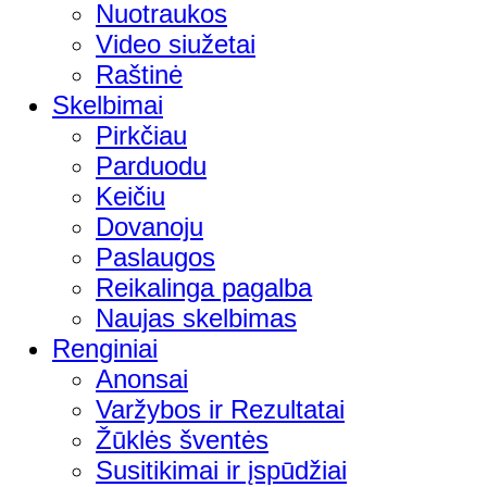
Nuotraukos
Video siužetai
Raštinė
Skelbimai
Pirkčiau
Parduodu
Keičiu
Dovanoju
Paslaugos
Reikalinga pagalba
Naujas skelbimas
Renginiai
Anonsai
Varžybos ir Rezultatai
Žūklės šventės
Susitikimai ir įspūdžiai