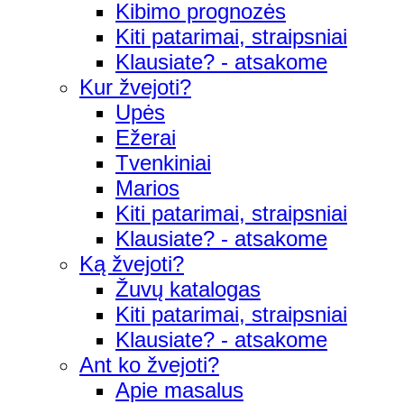
Kibimo prognozės
Kiti patarimai, straipsniai
Klausiate? - atsakome
Kur žvejoti?
Upės
Ežerai
Tvenkiniai
Marios
Kiti patarimai, straipsniai
Klausiate? - atsakome
Ką žvejoti?
Žuvų katalogas
Kiti patarimai, straipsniai
Klausiate? - atsakome
Ant ko žvejoti?
Apie masalus