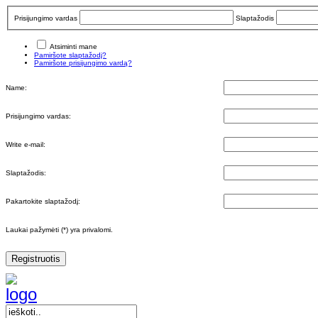
Prisijungimo vardas
Slaptažodis
Atsiminti mane
Pamiršote slaptažodį?
Pamiršote prisijungimo vardą?
Name:
Prisijungimo vardas:
Write e-mail:
Slaptažodis:
Pakartokite slaptažodį:
Laukai pažymėti (*) yra privalomi.
Registruotis