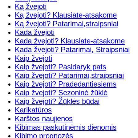
Ką žvejoti
Ką žvejoti? Klausiate-atsakome
Ką žvejoti? Patarimai,straipsniai
Kada žvejoti
Kada žvejoti? Klausiate-atsakome
Kada žvejoti? Patarimai, Straipsniai
Kaip žvejoti
Kaip žvejoti? Pasidaryk pats
Kaip žvejoti? Patarimai,straipsniai
Kaip žvejoti? Pradedantiesiems
Kaip žvejoti? Sezoninė žūklė
Kaip žvejoti? Žūklės būdai
Karikatūros
Karštos naujienos
Kibimas paskutinėmis dienomis
Kibimo prognozės