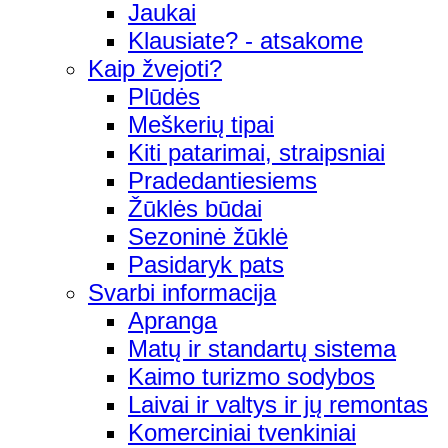
Jaukai
Klausiate? - atsakome
Kaip žvejoti?
Plūdės
Meškerių tipai
Kiti patarimai, straipsniai
Pradedantiesiems
Žūklės būdai
Sezoninė žūklė
Pasidaryk pats
Svarbi informacija
Apranga
Matų ir standartų sistema
Kaimo turizmo sodybos
Laivai ir valtys ir jų remontas
Komerciniai tvenkiniai