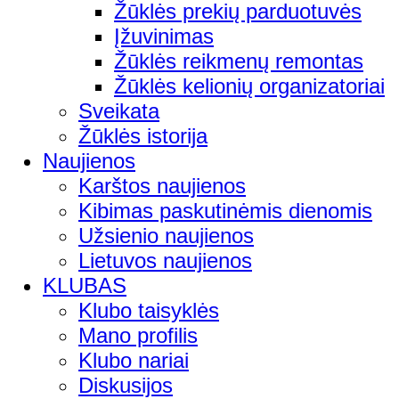
Žūklės prekių parduotuvės
Įžuvinimas
Žūklės reikmenų remontas
Žūklės kelionių organizatoriai
Sveikata
Žūklės istorija
Naujienos
Karštos naujienos
Kibimas paskutinėmis dienomis
Užsienio naujienos
Lietuvos naujienos
KLUBAS
Klubo taisyklės
Mano profilis
Klubo nariai
Diskusijos