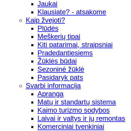
Jaukai
Klausiate? - atsakome
Kaip žvejoti?
Plūdės
Meškerių tipai
Kiti patarimai, straipsniai
Pradedantiesiems
Žūklės būdai
Sezoninė žūklė
Pasidaryk pats
Svarbi informacija
Apranga
Matų ir standartų sistema
Kaimo turizmo sodybos
Laivai ir valtys ir jų remontas
Komerciniai tvenkiniai