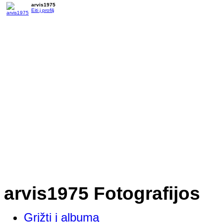
arvis1975
Eiti į profilį
arvis1975 Fotografijos
Grįžti į albumą