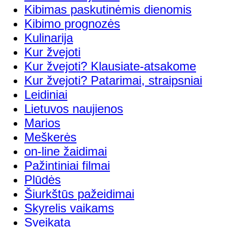
Kibimas paskutinėmis dienomis
Kibimo prognozės
Kulinarija
Kur žvejoti
Kur žvejoti? Klausiate-atsakome
Kur žvejoti? Patarimai, straipsniai
Leidiniai
Lietuvos naujienos
Marios
Meškerės
on-line žaidimai
Pažintiniai filmai
Plūdės
Šiurkštūs pažeidimai
Skyrelis vaikams
Sveikata