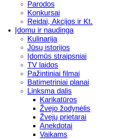
Parodos
Konkursai
Reidai, Akcijos ir Kt.
Įdomu ir naudinga
Kulinarija
Jūsų istorijos
Įdomūs straipsniai
TV laidos
Pažintiniai filmai
Batimetriniai planai
Linksma dalis
Karikatūros
Žvejo žodynėlis
Žvejų prietarai
Anekdotai
Vaikams