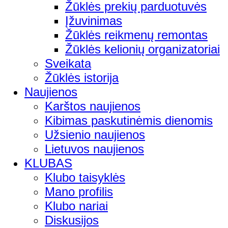
Žūklės prekių parduotuvės
Įžuvinimas
Žūklės reikmenų remontas
Žūklės kelionių organizatoriai
Sveikata
Žūklės istorija
Naujienos
Karštos naujienos
Kibimas paskutinėmis dienomis
Užsienio naujienos
Lietuvos naujienos
KLUBAS
Klubo taisyklės
Mano profilis
Klubo nariai
Diskusijos