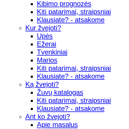
Kibimo prognozės
Kiti patarimai, straipsniai
Klausiate? - atsakome
Kur žvejoti?
Upės
Ežerai
Tvenkiniai
Marios
Kiti patarimai, straipsniai
Klausiate? - atsakome
Ką žvejoti?
Žuvų katalogas
Kiti patarimai, straipsniai
Klausiate? - atsakome
Ant ko žvejoti?
Apie masalus