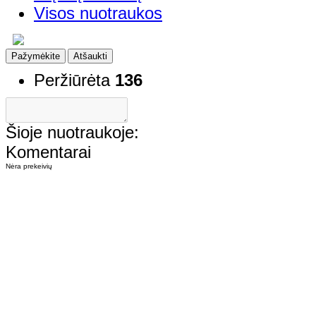
Visos nuotraukos
Pažymėkite
Atšaukti
Peržiūrėta
136
Šioje nuotraukoje:
Komentarai
Nėra prekeivių