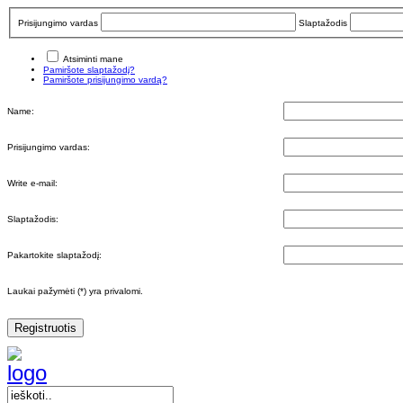
Prisijungimo vardas
Slaptažodis
Atsiminti mane
Pamiršote slaptažodį?
Pamiršote prisijungimo vardą?
Name:
Prisijungimo vardas:
Write e-mail:
Slaptažodis:
Pakartokite slaptažodį:
Laukai pažymėti (*) yra privalomi.
Registruotis