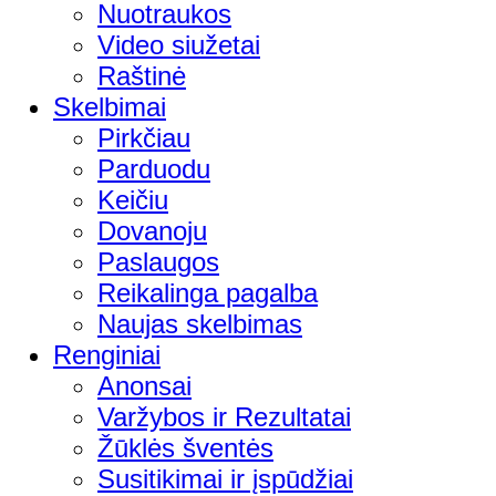
Nuotraukos
Video siužetai
Raštinė
Skelbimai
Pirkčiau
Parduodu
Keičiu
Dovanoju
Paslaugos
Reikalinga pagalba
Naujas skelbimas
Renginiai
Anonsai
Varžybos ir Rezultatai
Žūklės šventės
Susitikimai ir įspūdžiai