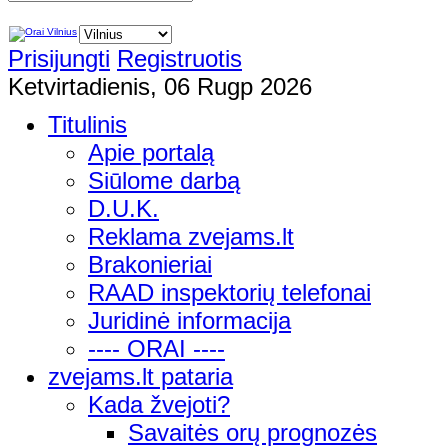
Prisijungti
Registruotis
Ketvirtadienis, 06 Rugp 2026
Titulinis
Apie portalą
Siūlome darbą
D.U.K.
Reklama zvejams.lt
Brakonieriai
RAAD inspektorių telefonai
Juridinė informacija
---- ORAI ----
zvejams.lt pataria
Kada žvejoti?
Savaitės orų prognozės