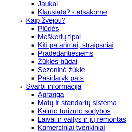
Jaukai
Klausiate? - atsakome
Kaip žvejoti?
Plūdės
Meškerių tipai
Kiti patarimai, straipsniai
Pradedantiesiems
Žūklės būdai
Sezoninė žūklė
Pasidaryk pats
Svarbi informacija
Apranga
Matų ir standartų sistema
Kaimo turizmo sodybos
Laivai ir valtys ir jų remontas
Komerciniai tvenkiniai