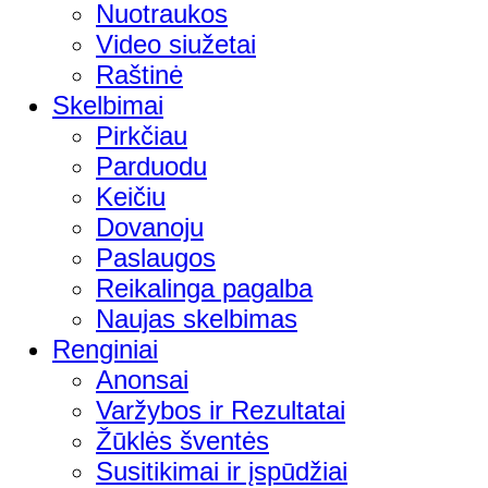
Nuotraukos
Video siužetai
Raštinė
Skelbimai
Pirkčiau
Parduodu
Keičiu
Dovanoju
Paslaugos
Reikalinga pagalba
Naujas skelbimas
Renginiai
Anonsai
Varžybos ir Rezultatai
Žūklės šventės
Susitikimai ir įspūdžiai