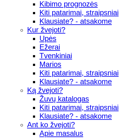
Kibimo prognozės
Kiti patarimai, straipsniai
Klausiate? - atsakome
Kur žvejoti?
Upės
Ežerai
Tvenkiniai
Marios
Kiti patarimai, straipsniai
Klausiate? - atsakome
Ką žvejoti?
Žuvų katalogas
Kiti patarimai, straipsniai
Klausiate? - atsakome
Ant ko žvejoti?
Apie masalus