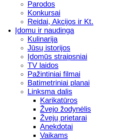
Parodos
Konkursai
Reidai, Akcijos ir Kt.
Įdomu ir naudinga
Kulinarija
Jūsų istorijos
Įdomūs straipsniai
TV laidos
Pažintiniai filmai
Batimetriniai planai
Linksma dalis
Karikatūros
Žvejo žodynėlis
Žvejų prietarai
Anekdotai
Vaikams