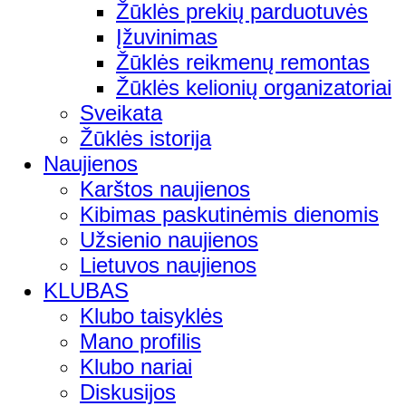
Žūklės prekių parduotuvės
Įžuvinimas
Žūklės reikmenų remontas
Žūklės kelionių organizatoriai
Sveikata
Žūklės istorija
Naujienos
Karštos naujienos
Kibimas paskutinėmis dienomis
Užsienio naujienos
Lietuvos naujienos
KLUBAS
Klubo taisyklės
Mano profilis
Klubo nariai
Diskusijos