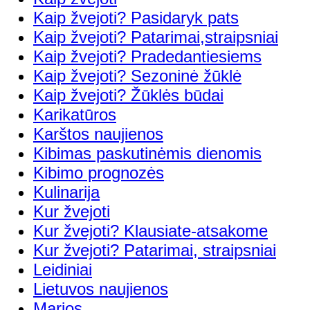
Kaip žvejoti? Pasidaryk pats
Kaip žvejoti? Patarimai,straipsniai
Kaip žvejoti? Pradedantiesiems
Kaip žvejoti? Sezoninė žūklė
Kaip žvejoti? Žūklės būdai
Karikatūros
Karštos naujienos
Kibimas paskutinėmis dienomis
Kibimo prognozės
Kulinarija
Kur žvejoti
Kur žvejoti? Klausiate-atsakome
Kur žvejoti? Patarimai, straipsniai
Leidiniai
Lietuvos naujienos
Marios