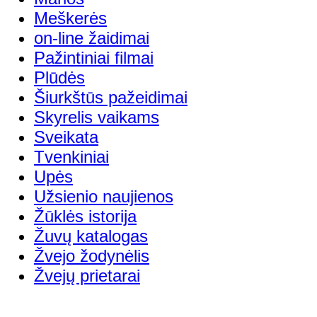
Meškerės
on-line žaidimai
Pažintiniai filmai
Plūdės
Šiurkštūs pažeidimai
Skyrelis vaikams
Sveikata
Tvenkiniai
Upės
Užsienio naujienos
Žūklės istorija
Žuvų katalogas
Žvejo žodynėlis
Žvejų prietarai