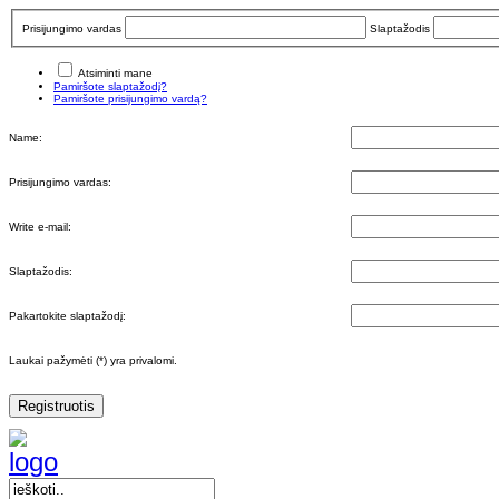
Prisijungimo vardas
Slaptažodis
Atsiminti mane
Pamiršote slaptažodį?
Pamiršote prisijungimo vardą?
Name:
Prisijungimo vardas:
Write e-mail:
Slaptažodis:
Pakartokite slaptažodį:
Laukai pažymėti (*) yra privalomi.
Registruotis