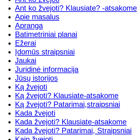
Ant ko žvejoti? Klausiate? -atsakome
Apie masalus
Apranga
Batimetriniai planai
Ežerai
Įdomūs straipsniai
Jaukai
Juridinė informacija
Jūsų istorijos
Ką žvejoti
Ką žvejoti? Klausiate-atsakome
Ką žvejoti? Patarimai,straipsniai
Kada žvejoti
Kada žvejoti? Klausiate-atsakome
Kada žvejoti? Patarimai, Straipsniai
Kaip žvejoti