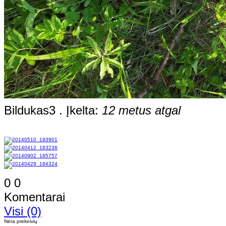
Bildukas3 . Įkelta:
12 metus atgal
0
0
Komentarai
Visi (0)
Nėra prekeivių