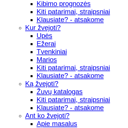
Kibimo prognozės
Kiti patarimai, straipsniai
Klausiate? - atsakome
Kur žvejoti?
Upės
Ežerai
Tvenkiniai
Marios
Kiti patarimai, straipsniai
Klausiate? - atsakome
Ką žvejoti?
Žuvų katalogas
Kiti patarimai, straipsniai
Klausiate? - atsakome
Ant ko žvejoti?
Apie masalus