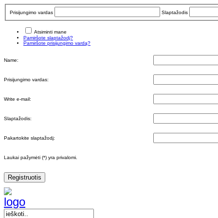
Prisijungimo vardas
Slaptažodis
Atsiminti mane
Pamiršote slaptažodį?
Pamiršote prisijungimo vardą?
Name:
Prisijungimo vardas:
Write e-mail:
Slaptažodis:
Pakartokite slaptažodį:
Laukai pažymėti (*) yra privalomi.
Registruotis