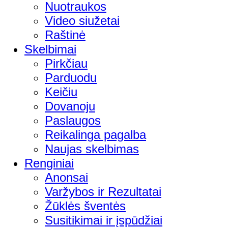
Nuotraukos
Video siužetai
Raštinė
Skelbimai
Pirkčiau
Parduodu
Keičiu
Dovanoju
Paslaugos
Reikalinga pagalba
Naujas skelbimas
Renginiai
Anonsai
Varžybos ir Rezultatai
Žūklės šventės
Susitikimai ir įspūdžiai