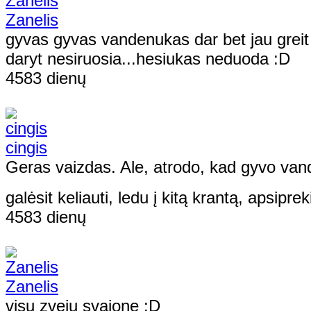
Zanelis
gyvas gyvas vandenukas dar bet jau greit 
daryt nesiruosia...hesiukas neduoda :D
4583 dienų
cingis
Geras vaizdas. Ale, atrodo, kad gyvo vand
galėsit keliauti, ledu į kitą krantą, apsipreki
4583 dienų
Zanelis
visu zveju svajone :D