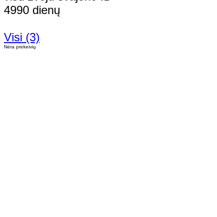
4990 dienų
Visi (3)
Nėra prekeivių