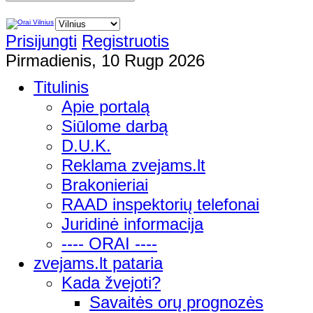
Prisijungti
Registruotis
Pirmadienis, 10 Rugp 2026
Titulinis
Apie portalą
Siūlome darbą
D.U.K.
Reklama zvejams.lt
Brakonieriai
RAAD inspektorių telefonai
Juridinė informacija
---- ORAI ----
zvejams.lt pataria
Kada žvejoti?
Savaitės orų prognozės