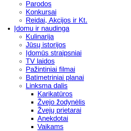
Parodos
Konkursai
Reidai, Akcijos ir Kt.
Įdomu ir naudinga
Kulinarija
Jūsų istorijos
Įdomūs straipsniai
TV laidos
Pažintiniai filmai
Batimetriniai planai
Linksma dalis
Karikatūros
Žvejo žodynėlis
Žvejų prietarai
Anekdotai
Vaikams