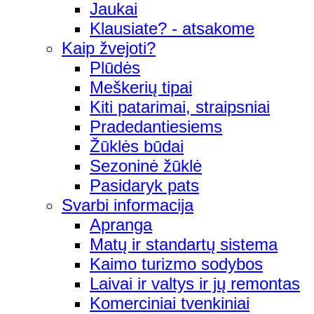
Jaukai
Klausiate? - atsakome
Kaip žvejoti?
Plūdės
Meškerių tipai
Kiti patarimai, straipsniai
Pradedantiesiems
Žūklės būdai
Sezoninė žūklė
Pasidaryk pats
Svarbi informacija
Apranga
Matų ir standartų sistema
Kaimo turizmo sodybos
Laivai ir valtys ir jų remontas
Komerciniai tvenkiniai