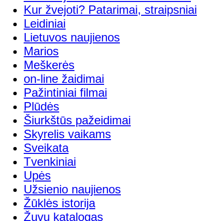
Kur žvejoti? Patarimai, straipsniai
Leidiniai
Lietuvos naujienos
Marios
Meškerės
on-line žaidimai
Pažintiniai filmai
Plūdės
Šiurkštūs pažeidimai
Skyrelis vaikams
Sveikata
Tvenkiniai
Upės
Užsienio naujienos
Žūklės istorija
Žuvų katalogas