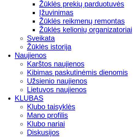
Žūklės prekių parduotuvės
Įžuvinimas
Žūklės reikmenų remontas
Žūklės kelionių organizatoriai
Sveikata
Žūklės istorija
Naujienos
Karštos naujienos
Kibimas paskutinėmis dienomis
Užsienio naujienos
Lietuvos naujienos
KLUBAS
Klubo taisyklės
Mano profilis
Klubo nariai
Diskusijos