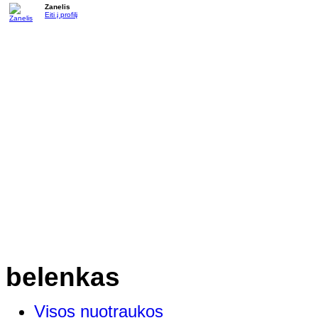
Zanelis
Eiti į profilį
belenkas
Visos nuotraukos