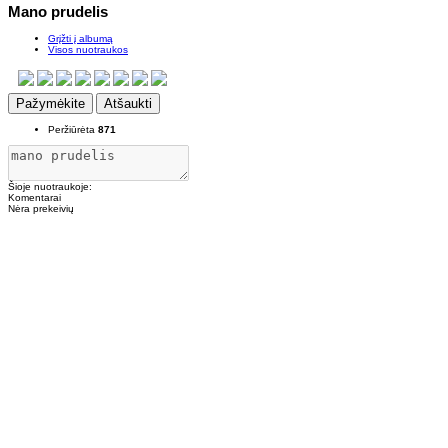
Mano prudelis
Grįžti į albumą
Visos nuotraukos
Pažymėkite
Atšaukti
Peržiūrėta
871
Šioje nuotraukoje:
Komentarai
Nėra prekeivių