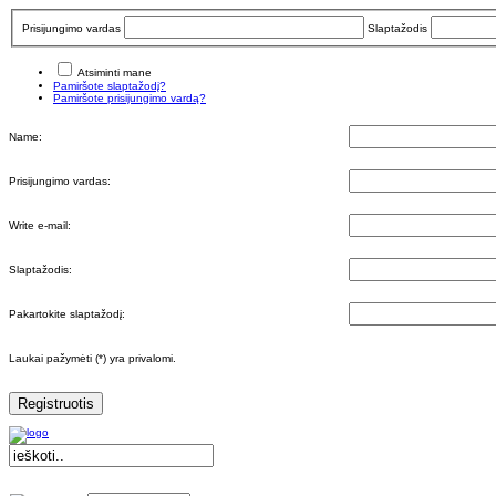
Prisijungimo vardas
Slaptažodis
Atsiminti mane
Pamiršote slaptažodį?
Pamiršote prisijungimo vardą?
Name:
Prisijungimo vardas:
Write e-mail:
Slaptažodis:
Pakartokite slaptažodį:
Laukai pažymėti (*) yra privalomi.
Registruotis