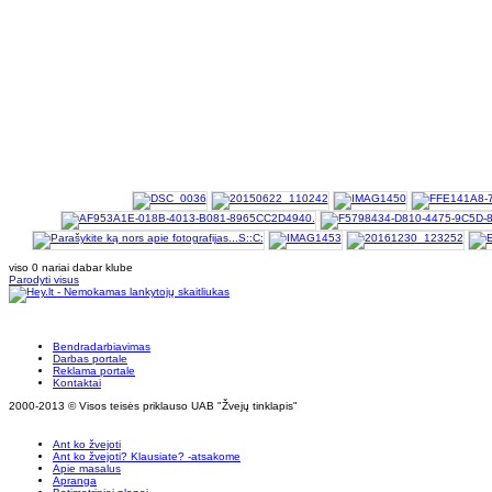
viso 0 nariai dabar klube
Parodyti visus
Bendradarbiavimas
Darbas portale
Reklama portale
Kontaktai
2000-2013 © Visos teisės priklauso UAB "Žvejų tinklapis"
Ant ko žvejoti
Ant ko žvejoti? Klausiate? -atsakome
Apie masalus
Apranga