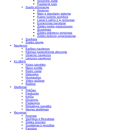
Sezoninė žūklė
Pasidaryk pats
Svarbi informacija
Apranga
Matų ir standartų sistema
Kaimo turizmo sodybos
Laivai ir valtys ir jų remontas
Komerciniai tvenkiniai
Žūklės prekių parduotuvės
Įžuvinimas
Žūklės reikmenų remontas
Žūklės kelionių organizatoriai
Sveikata
Žūklės istorija
Naujienos
Karštos naujienos
Kibimas paskutinėmis dienomis
Užsienio naujienos
Lietuvos naujienos
KLUBAS
Klubo taisyklės
Mano profilis
Klubo nariai
Diskusijos
Nuotraukos
Video siužetai
Raštinė
Skelbimai
Pirkčiau
Parduodu
Keičiu
Dovanoju
Paslaugos
Reikalinga pagalba
Naujas skelbimas
Renginiai
Anonsai
Varžybos ir Rezultatai
Žūklės šventės
Susitikimai ir įspūdžiai
Parodos