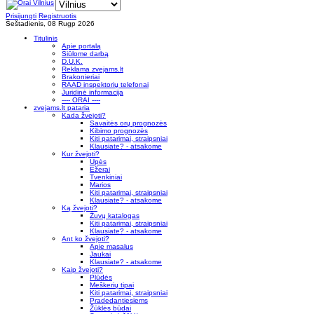
Prisijungti
Registruotis
Šeštadienis, 08 Rugp 2026
Titulinis
Apie portalą
Siūlome darbą
D.U.K.
Reklama zvejams.lt
Brakonieriai
RAAD inspektorių telefonai
Juridinė informacija
---- ORAI ----
zvejams.lt pataria
Kada žvejoti?
Savaitės orų prognozės
Kibimo prognozės
Kiti patarimai, straipsniai
Klausiate? - atsakome
Kur žvejoti?
Upės
Ežerai
Tvenkiniai
Marios
Kiti patarimai, straipsniai
Klausiate? - atsakome
Ką žvejoti?
Žuvų katalogas
Kiti patarimai, straipsniai
Klausiate? - atsakome
Ant ko žvejoti?
Apie masalus
Jaukai
Klausiate? - atsakome
Kaip žvejoti?
Plūdės
Meškerių tipai
Kiti patarimai, straipsniai
Pradedantiesiems
Žūklės būdai