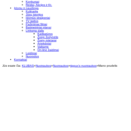
Konkursai
Reidai, Akcijos ir Kt.
Įdomu ir naudinga
Kulinarija
Jūsų istorijos
Įdomūs straipsniai
TV laidos
Pažintiniai filmai
Batimetriniai planai
Linksma dalis
Karikatūros
Žvejo žodynėlis
Žvejų prietarai
Anekdotai
Vaikams
On-line žaidimai
Leidiniai
Nuorodos
Kontaktai
Jūs esate čia:
KLUBAS
»
Nuotraukos
»
Nuotraukos
»
tippux's nuotraukos
»
Mano prudelis