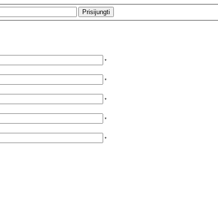
*
*
*
*
*