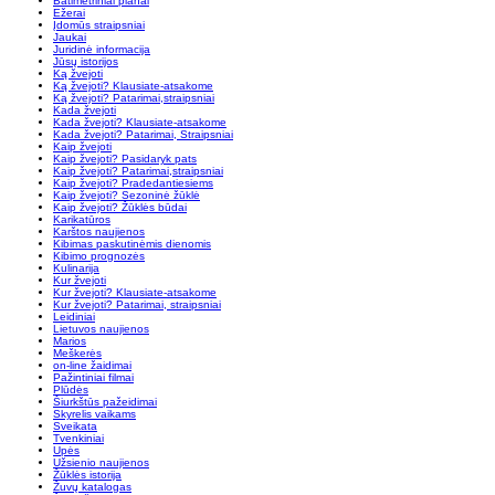
Batimetriniai planai
Ežerai
Įdomūs straipsniai
Jaukai
Juridinė informacija
Jūsų istorijos
Ką žvejoti
Ką žvejoti? Klausiate-atsakome
Ką žvejoti? Patarimai,straipsniai
Kada žvejoti
Kada žvejoti? Klausiate-atsakome
Kada žvejoti? Patarimai, Straipsniai
Kaip žvejoti
Kaip žvejoti? Pasidaryk pats
Kaip žvejoti? Patarimai,straipsniai
Kaip žvejoti? Pradedantiesiems
Kaip žvejoti? Sezoninė žūklė
Kaip žvejoti? Žūklės būdai
Karikatūros
Karštos naujienos
Kibimas paskutinėmis dienomis
Kibimo prognozės
Kulinarija
Kur žvejoti
Kur žvejoti? Klausiate-atsakome
Kur žvejoti? Patarimai, straipsniai
Leidiniai
Lietuvos naujienos
Marios
Meškerės
on-line žaidimai
Pažintiniai filmai
Plūdės
Šiurkštūs pažeidimai
Skyrelis vaikams
Sveikata
Tvenkiniai
Upės
Užsienio naujienos
Žūklės istorija
Žuvų katalogas