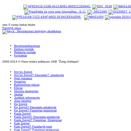
viso 0 nariai dabar klube
Parodyti visus
Bendradarbiavimas
Darbas portale
Reklama portale
Kontaktai
2000-2013 © Visos teisės priklauso UAB "Žvejų tinklapis"
Ant ko žvejoti
Ant ko žvejoti? Klausiate? -atsakome
Apie masalus
Apranga
Batimetriniai planai
Ežerai
Įdomūs straipsniai
Jaukai
Juridinė informacija
Jūsų istorijos
Ką žvejoti
Ką žvejoti? Klausiate-atsakome
Ką žvejoti? Patarimai,straipsniai
Kada žvejoti
Kada žvejoti? Klausiate-atsakome
Kada žvejoti? Patarimai, Straipsniai
Kaip žvejoti
Kaip žvejoti? Pasidaryk pats
Kaip žvejoti? Patarimai,straipsniai