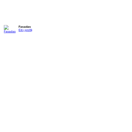
Fasadas
Eiti į profilį