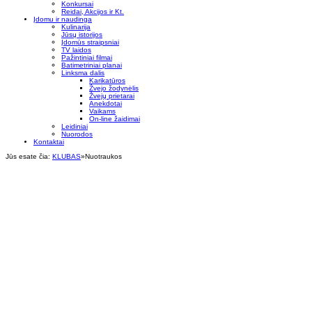
Konkursai
Reidai, Akcijos ir Kt.
Įdomu ir naudinga
Kulinarija
Jūsų istorijos
Įdomūs straipsniai
TV laidos
Pažintiniai filmai
Batimetriniai planai
Linksma dalis
Karikatūros
Žvejo žodynėlis
Žvejų prietarai
Anekdotai
Vaikams
On-line žaidimai
Leidiniai
Nuorodos
Kontaktai
Jūs esate čia:
KLUBAS
»
Nuotraukos