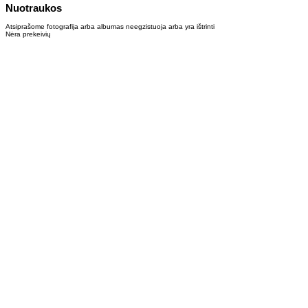
Nuotraukos
Atsiprašome fotografija arba albumas neegzistuoja arba yra ištrinti
Nėra prekeivių