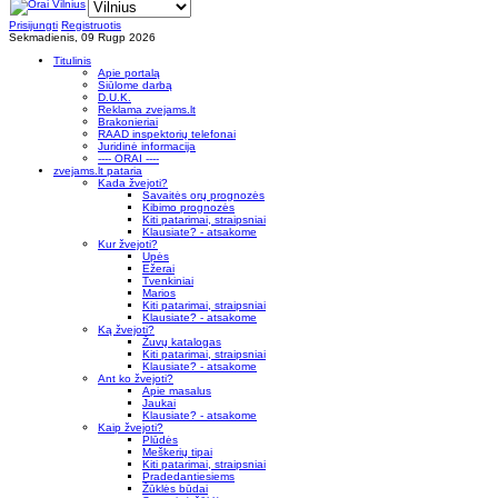
Prisijungti
Registruotis
Sekmadienis, 09 Rugp 2026
Titulinis
Apie portalą
Siūlome darbą
D.U.K.
Reklama zvejams.lt
Brakonieriai
RAAD inspektorių telefonai
Juridinė informacija
---- ORAI ----
zvejams.lt pataria
Kada žvejoti?
Savaitės orų prognozės
Kibimo prognozės
Kiti patarimai, straipsniai
Klausiate? - atsakome
Kur žvejoti?
Upės
Ežerai
Tvenkiniai
Marios
Kiti patarimai, straipsniai
Klausiate? - atsakome
Ką žvejoti?
Žuvų katalogas
Kiti patarimai, straipsniai
Klausiate? - atsakome
Ant ko žvejoti?
Apie masalus
Jaukai
Klausiate? - atsakome
Kaip žvejoti?
Plūdės
Meškerių tipai
Kiti patarimai, straipsniai
Pradedantiesiems
Žūklės būdai