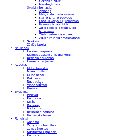
Sezoninė žūklė
Pasidaryk pats
Svarbi informacija
Apranga
Matų ir standartų sistema
Kaimo turizmo sodybos
Laivai ir valtys ir jų remontas
Komerciniai tvenkiniai
Žūklės prekių parduotuvės
Įžuvinimas
Žūklės reikmenų remontas
Žūklės kelionių organizatoriai
Sveikata
Žūklės istorija
Naujienos
Karštos naujienos
Kibimas paskutinėmis dienomis
Užsienio naujienos
Lietuvos naujienos
KLUBAS
Klubo taisyklės
Mano profilis
Klubo nariai
Diskusijos
Nuotraukos
Video siužetai
Raštinė
Skelbimai
Pirkčiau
Parduodu
Keičiu
Dovanoju
Paslaugos
Reikalinga pagalba
Naujas skelbimas
Renginiai
Anonsai
Varžybos ir Rezultatai
Žūklės šventės
Susitikimai ir įspūdžiai
Parodos