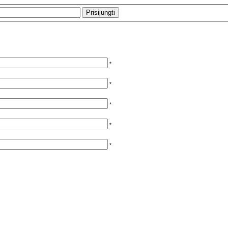
*
*
*
*
*