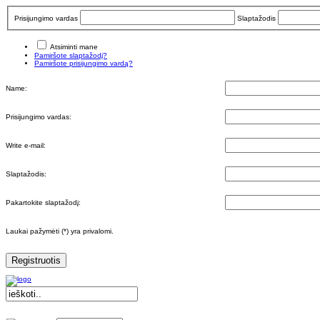
Prisijungimo vardas
Slaptažodis
Atsiminti mane
Pamiršote slaptažodį?
Pamiršote prisijungimo vardą?
Name:
Prisijungimo vardas:
Write e-mail:
Slaptažodis:
Pakartokite slaptažodį:
Laukai pažymėti (*) yra privalomi.
Registruotis