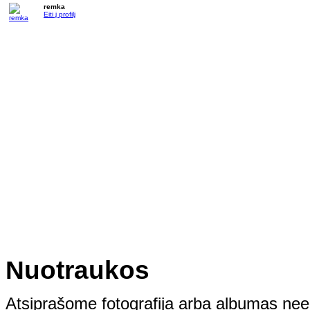
remka
Eiti į profilį
Nuotraukos
Atsiprašome fotografija arba albumas neegz