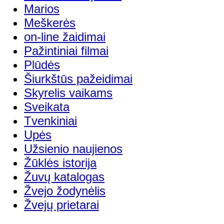
Marios
Meškerės
on-line žaidimai
Pažintiniai filmai
Plūdės
Šiurkštūs pažeidimai
Skyrelis vaikams
Sveikata
Tvenkiniai
Upės
Užsienio naujienos
Žūklės istorija
Žuvų katalogas
Žvejo žodynėlis
Žvejų prietarai