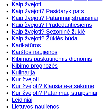
Kaip žvejoti
Kaip žvejoti? Pasidaryk pats
Kaip žvejoti? Patarimai,straipsniai
Kaip žvejoti? Pradedantiesiems
Kaip žvejoti? Sezoninė žūklė
Kaip žvejoti? Žūklės būdai
Karikatūros
Karštos naujienos
Kibimas paskutinėmis dienomis
Kibimo prognozės
Kulinarija
Kur žvejoti
Kur žvejoti? Klausiate-atsakome
Kur žvejoti? Patarimai, straipsniai
Leidiniai
Lietuvos naujienos