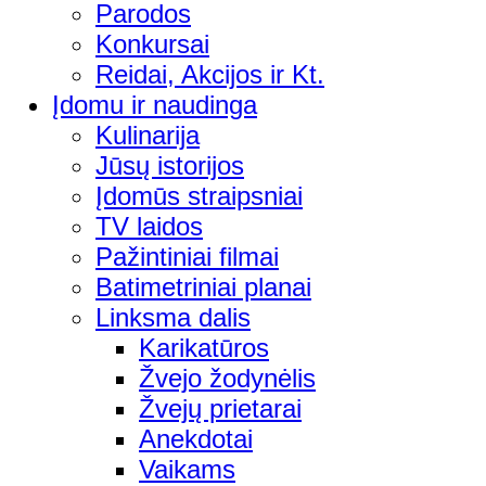
Parodos
Konkursai
Reidai, Akcijos ir Kt.
Įdomu ir naudinga
Kulinarija
Jūsų istorijos
Įdomūs straipsniai
TV laidos
Pažintiniai filmai
Batimetriniai planai
Linksma dalis
Karikatūros
Žvejo žodynėlis
Žvejų prietarai
Anekdotai
Vaikams