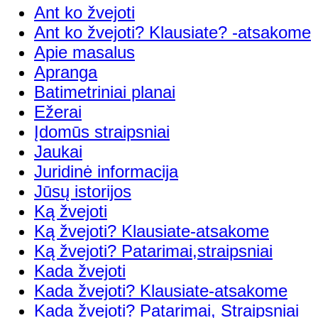
Ant ko žvejoti
Ant ko žvejoti? Klausiate? -atsakome
Apie masalus
Apranga
Batimetriniai planai
Ežerai
Įdomūs straipsniai
Jaukai
Juridinė informacija
Jūsų istorijos
Ką žvejoti
Ką žvejoti? Klausiate-atsakome
Ką žvejoti? Patarimai,straipsniai
Kada žvejoti
Kada žvejoti? Klausiate-atsakome
Kada žvejoti? Patarimai, Straipsniai