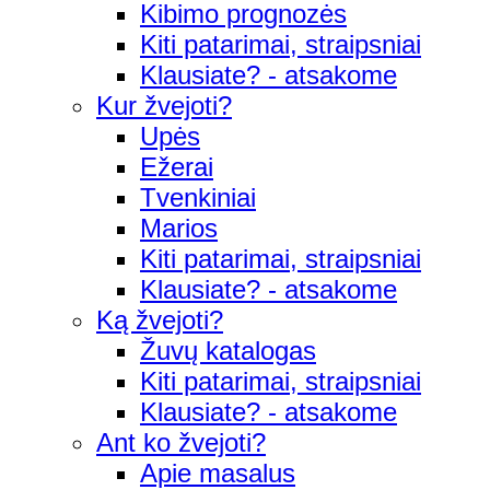
Kibimo prognozės
Kiti patarimai, straipsniai
Klausiate? - atsakome
Kur žvejoti?
Upės
Ežerai
Tvenkiniai
Marios
Kiti patarimai, straipsniai
Klausiate? - atsakome
Ką žvejoti?
Žuvų katalogas
Kiti patarimai, straipsniai
Klausiate? - atsakome
Ant ko žvejoti?
Apie masalus