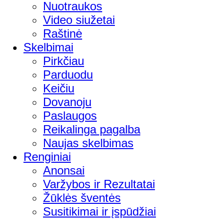
Nuotraukos
Video siužetai
Raštinė
Skelbimai
Pirkčiau
Parduodu
Keičiu
Dovanoju
Paslaugos
Reikalinga pagalba
Naujas skelbimas
Renginiai
Anonsai
Varžybos ir Rezultatai
Žūklės šventės
Susitikimai ir įspūdžiai