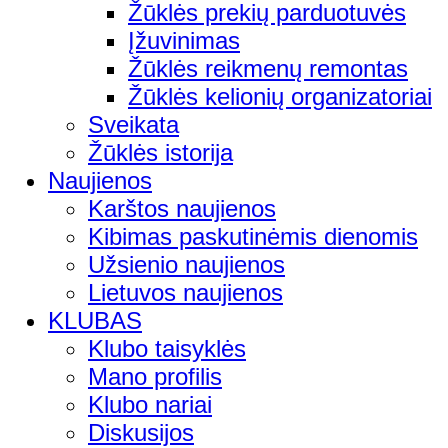
Žūklės prekių parduotuvės
Įžuvinimas
Žūklės reikmenų remontas
Žūklės kelionių organizatoriai
Sveikata
Žūklės istorija
Naujienos
Karštos naujienos
Kibimas paskutinėmis dienomis
Užsienio naujienos
Lietuvos naujienos
KLUBAS
Klubo taisyklės
Mano profilis
Klubo nariai
Diskusijos