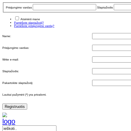
Prisijungimo vardas
Slaptažodis
Atsiminti mane
Pamiršote slaptažodį?
Pamiršote prisijungimo vardą?
Name:
Prisijungimo vardas:
Write e-mail:
Slaptažodis:
Pakartokite slaptažodį:
Laukai pažymėti (*) yra privalomi.
Registruotis