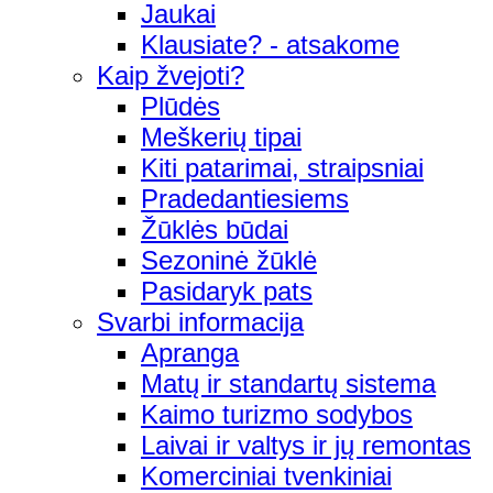
Jaukai
Klausiate? - atsakome
Kaip žvejoti?
Plūdės
Meškerių tipai
Kiti patarimai, straipsniai
Pradedantiesiems
Žūklės būdai
Sezoninė žūklė
Pasidaryk pats
Svarbi informacija
Apranga
Matų ir standartų sistema
Kaimo turizmo sodybos
Laivai ir valtys ir jų remontas
Komerciniai tvenkiniai