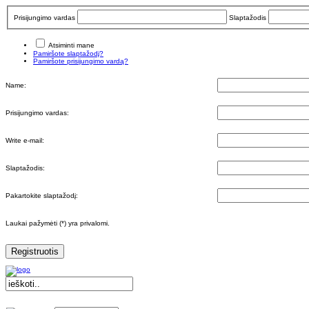
Prisijungimo vardas
Slaptažodis
Atsiminti mane
Pamiršote slaptažodį?
Pamiršote prisijungimo vardą?
Name:
Prisijungimo vardas:
Write e-mail:
Slaptažodis:
Pakartokite slaptažodį:
Laukai pažymėti (*) yra privalomi.
Registruotis