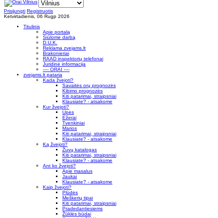
Prisijungti
Registruotis
Ketvirtadienis, 06 Rugp 2026
Titulinis
Apie portalą
Siūlome darbą
D.U.K.
Reklama zvejams.lt
Brakonieriai
RAAD inspektorių telefonai
Juridinė informacija
---- ORAI ----
zvejams.lt pataria
Kada žvejoti?
Savaitės orų prognozės
Kibimo prognozės
Kiti patarimai, straipsniai
Klausiate? - atsakome
Kur žvejoti?
Upės
Ežerai
Tvenkiniai
Marios
Kiti patarimai, straipsniai
Klausiate? - atsakome
Ką žvejoti?
Žuvų katalogas
Kiti patarimai, straipsniai
Klausiate? - atsakome
Ant ko žvejoti?
Apie masalus
Jaukai
Klausiate? - atsakome
Kaip žvejoti?
Plūdės
Meškerių tipai
Kiti patarimai, straipsniai
Pradedantiesiems
Žūklės būdai