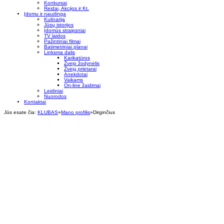
Konkursai
Reidai, Akcijos ir Kt.
Įdomu ir naudinga
Kulinarija
Jūsų istorijos
Įdomūs straipsniai
TV laidos
Pažintiniai filmai
Batimetriniai planai
Linksma dalis
Karikatūros
Žvejo žodynėlis
Žvejų prietarai
Anekdotai
Vaikams
On-line žaidimai
Leidiniai
Nuorodos
Kontaktai
Jūs esate čia:
KLUBAS
»
Mano profilis
»
Dirginčius