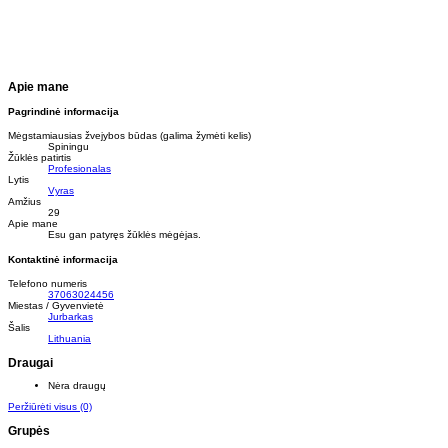
Apie mane
Pagrindinė informacija
Mėgstamiausias žvejybos būdas (galima žymėti kelis)
Spiningu
Žūklės patirtis
Profesionalas
Lytis
Vyras
Amžius
29
Apie mane
Esu gan patyręs žūklės mėgėjas.
Kontaktinė informacija
Telefono numeris
37063024456
Miestas / Gyvenvietė
Jurbarkas
Šalis
Lithuania
Draugai
Nėra draugų
Peržiūrėti visus
(0)
Grupės