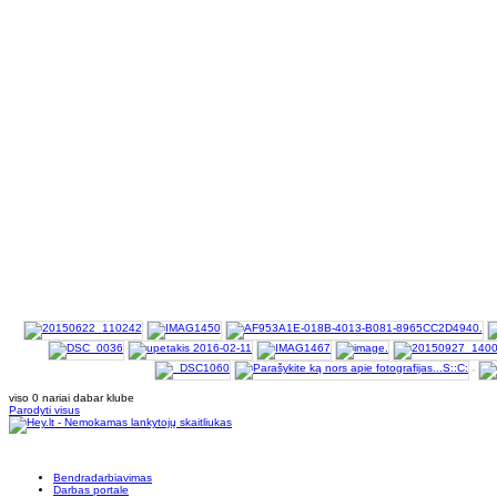
viso 0 nariai dabar klube
Parodyti visus
Bendradarbiavimas
Darbas portale