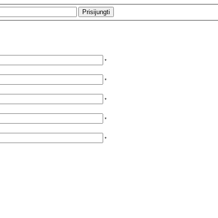
*
*
*
*
*