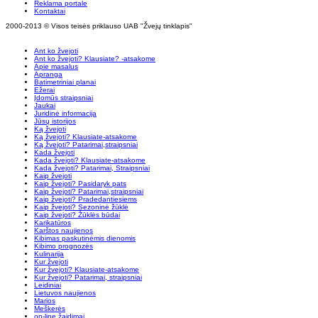
Reklama portale
Kontaktai
2000-2013 © Visos teisės priklauso UAB "Žvejų tinklapis"
Ant ko žvejoti
Ant ko žvejoti? Klausiate? -atsakome
Apie masalus
Apranga
Batimetriniai planai
Ežerai
Įdomūs straipsniai
Jaukai
Juridinė informacija
Jūsų istorijos
Ką žvejoti
Ką žvejoti? Klausiate-atsakome
Ką žvejoti? Patarimai,straipsniai
Kada žvejoti
Kada žvejoti? Klausiate-atsakome
Kada žvejoti? Patarimai, Straipsniai
Kaip žvejoti
Kaip žvejoti? Pasidaryk pats
Kaip žvejoti? Patarimai,straipsniai
Kaip žvejoti? Pradedantiesiems
Kaip žvejoti? Sezoninė žūklė
Kaip žvejoti? Žūklės būdai
Karikatūros
Karštos naujienos
Kibimas paskutinėmis dienomis
Kibimo prognozės
Kulinarija
Kur žvejoti
Kur žvejoti? Klausiate-atsakome
Kur žvejoti? Patarimai, straipsniai
Leidiniai
Lietuvos naujienos
Marios
Meškerės
on-line žaidimai