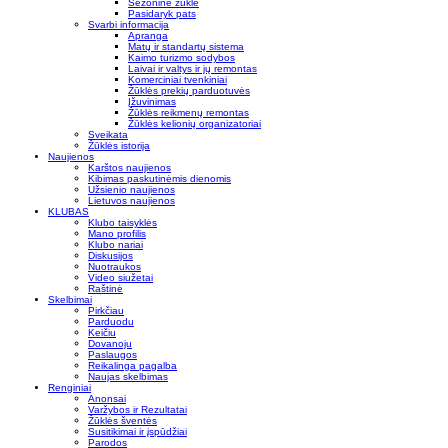
Sezoninė žūklė
Pasidaryk pats
Svarbi informacija
Apranga
Matų ir standartų sistema
Kaimo turizmo sodybos
Laivai ir valtys ir jų remontas
Komerciniai tvenkiniai
Žūklės prekių parduotuvės
Įžuvinimas
Žūklės reikmenų remontas
Žūklės kelionių organizatoriai
Sveikata
Žūklės istorija
Naujienos
Karštos naujienos
Kibimas paskutinėmis dienomis
Užsienio naujienos
Lietuvos naujienos
KLUBAS
Klubo taisyklės
Mano profilis
Klubo nariai
Diskusijos
Nuotraukos
Video siužetai
Raštinė
Skelbimai
Pirkčiau
Parduodu
Keičiu
Dovanoju
Paslaugos
Reikalinga pagalba
Naujas skelbimas
Renginiai
Anonsai
Varžybos ir Rezultatai
Žūklės šventės
Susitikimai ir įspūdžiai
Parodos