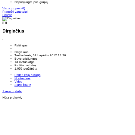
Neprisijungta prie grupių
Visos grupės
(0)
Pranešti vartotojui
Dalintis
0
0
Dirginčius
-
Reitingas
Narys nuo
Trečiadienis, 07 Lapkritis 2012 13:36
Buvo prisijungęs
13 metus atgal
Profilio peržiūrų
1,056 peržiūrėta
Pridėti kaip draugą
Nuotraukos
Video
Siųsti žinutę
1 new update
Nėra prekeivių