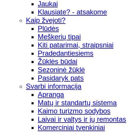
Jaukai
Klausiate? - atsakome
Kaip žvejoti?
Plūdės
Meškerių tipai
Kiti patarimai, straipsniai
Pradedantiesiems
Žūklės būdai
Sezoninė žūklė
Pasidaryk pats
Svarbi informacija
Apranga
Matų ir standartų sistema
Kaimo turizmo sodybos
Laivai ir valtys ir jų remontas
Komerciniai tvenkiniai