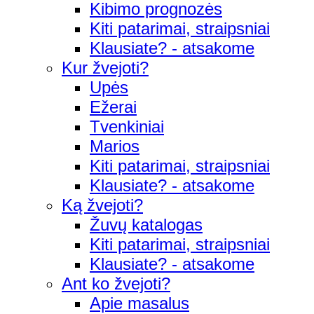
Kibimo prognozės
Kiti patarimai, straipsniai
Klausiate? - atsakome
Kur žvejoti?
Upės
Ežerai
Tvenkiniai
Marios
Kiti patarimai, straipsniai
Klausiate? - atsakome
Ką žvejoti?
Žuvų katalogas
Kiti patarimai, straipsniai
Klausiate? - atsakome
Ant ko žvejoti?
Apie masalus