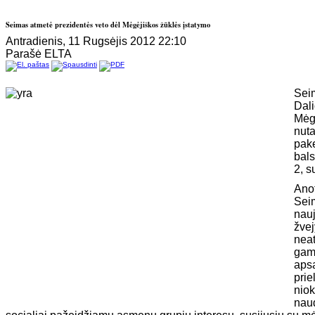
Seimas atmetė prezidentės veto dėl Mėgėjiškos žūklės įstatymo
Antradienis, 11 Rugsėjis 2012 22:10
Parašė ELTA
Sei
Dal
Mėg
nut
pak
bals
2, s
Ano
Sei
nau
žve
nea
gam
aps
pri
nio
nau