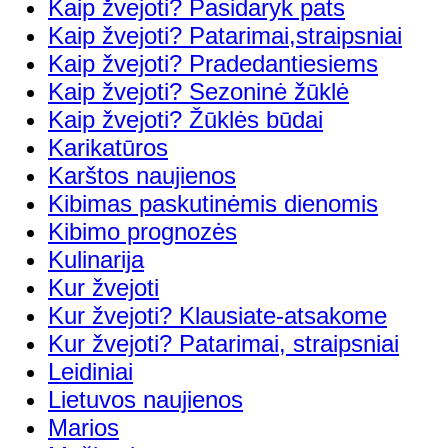
Kaip žvejoti? Pasidaryk pats
Kaip žvejoti? Patarimai,straipsniai
Kaip žvejoti? Pradedantiesiems
Kaip žvejoti? Sezoninė žūklė
Kaip žvejoti? Žūklės būdai
Karikatūros
Karštos naujienos
Kibimas paskutinėmis dienomis
Kibimo prognozės
Kulinarija
Kur žvejoti
Kur žvejoti? Klausiate-atsakome
Kur žvejoti? Patarimai, straipsniai
Leidiniai
Lietuvos naujienos
Marios