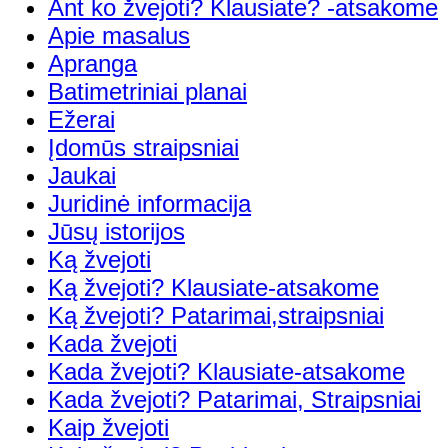
Ant ko žvejoti? Klausiate? -atsakome
Apie masalus
Apranga
Batimetriniai planai
Ežerai
Įdomūs straipsniai
Jaukai
Juridinė informacija
Jūsų istorijos
Ką žvejoti
Ką žvejoti? Klausiate-atsakome
Ką žvejoti? Patarimai,straipsniai
Kada žvejoti
Kada žvejoti? Klausiate-atsakome
Kada žvejoti? Patarimai, Straipsniai
Kaip žvejoti