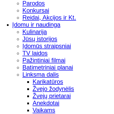
Parodos
Konkursai
Reidai, Akcijos ir Kt.
Įdomu ir naudinga
Kulinarija
Jūsų istorijos
Įdomūs straipsniai
TV laidos
Pažintiniai filmai
Batimetriniai planai
Linksma dalis
Karikatūros
Žvejo žodynėlis
Žvejų prietarai
Anekdotai
Vaikams