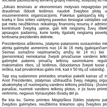
socialiai pažeidžiamų asmenų grupių interesų, susijusių su mė
„Jokiais teisiniais ar ekonominiais motyvais nepagrįstas įsta
draudimas išduoti leidimus naudoti žvejybos plotą 
visuomeninėms organizacijoms. Pakeitus galiojančią kitų 
tvarką ir šios srities valdymą pavedus tiesiogiai valstybės vald
pat metu neužtikrinus reikalingų finansinių resursų ir admini
kontroliuoti žvejybą upėse, gali kilti neigiamų žuvų ištek
apsaugos padarinių, kurie turėtų ilgalaikį neigiamą poveikį
tvirtinama prezidentės dekrete.
Prezidentūros aiškinimu, įstatymo pataisomis susiaurintos m
atimta galimybė asmenims nuo 14 iki 16 metų (galiojančiame
Seimas sumažino nepilnamečių amžių iki 14 m.) bei
(pensininkai) nemokamai žvejoti privačiuose vandens telk
galimybė patiems privačių telkinių savininkams regul
maksimalios ribos, už leidimus, išduodamus žvejoti tuose p
reiškia, kad privatininkas galės imti, kad ir 50 litų už valandą).
Taip esą sudaromos prielaidos smarkiai pakelti kainas už m
Anot Prezidentės, įstatymas uždraudžia žvejų mėgėjų organ
atsakomybę už nuomojamų vandens telkinių priežiūrą - įžuvin
panašiai, nuomoti vandens telkinių plotus, ir jis buvo priimt
vertinimo, negavus Vyriausybės išvadų dėl jo.
Be kita ko, Seimo priimtos Mėgėjiškos žūklės įstatymo pa
žvejybos galimybes, neužtikrina tinkamos upių žvejybos plo