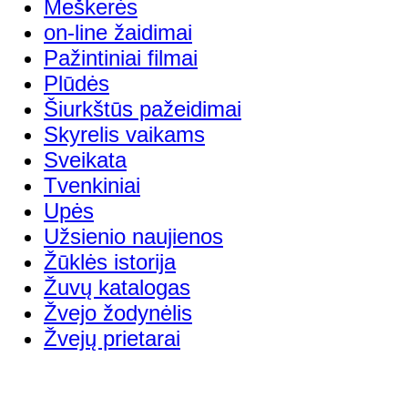
Meškerės
on-line žaidimai
Pažintiniai filmai
Plūdės
Šiurkštūs pažeidimai
Skyrelis vaikams
Sveikata
Tvenkiniai
Upės
Užsienio naujienos
Žūklės istorija
Žuvų katalogas
Žvejo žodynėlis
Žvejų prietarai