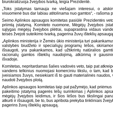
biurokratizuoja žvejybos tvarką, teigia Prezidentė.
„Toks įstatymas tarnauja ne viešajam interesui, o atsk
visuomenė bus dar labiau atitolinama nuo gamtos“, - rašoma 
Seimo Aplinkos apsaugos komitetas pasiūlė Prezidentės veto ne
priimtą įstatymą. Komiteto nuomone, Mėgėjų žvejybos įst
sąlygas mėgėjų žvejybos plėtrai, supaprastina vidaus vand
teisės žvejoti suteikimo tvarką, pagerina žuvų išteklių apsaugą
„Aplinkos ministerija ir Žemės ūkio ministerija turi pakankamu
valstybės biudžeto ir specialiųjų programų lėšos, skiriamos
išsaugoti, yra pakankamos, kad užtikrintų natūralios gamt
racionalų gamtos išteklių naudojimą, atkūrimą ir gausini
išvadoje.
Komitetas, nepritardamas šalies vadovės veto, taip pat atkrei
vandens telkinius nuomojasi komerciniu tikslu, o tam, kad 
įveisiamos žuvys, nesiekiant iš to gauti materialinės naudos, v
naudoti žvejybos plotą.
Aplinkos apsaugos komitetas taip pat pažymėjo, kad priėmus
pakeitimo įstatymą pagerės lėšų surinkimas į Aplinkos ap
mėgėjų žvejybos leidimus, ir šios lėšos bus tikslingai pa
atkurti ir išsaugoti, be to, bus apribota prekyba tinkliniais žvejyb
pagerins žuvų išteklių apsaugą.