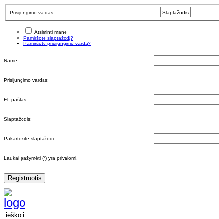
Prisijungimo vardas
Slaptažodis
Atsiminti mane
Pamiršote slaptažodį?
Pamiršote prisijungimo vardą?
Name:
Prisijungimo vardas:
El. paštas:
Slaptažodis:
Pakartokite slaptažodį:
Laukai pažymėti (*) yra privalomi.
Registruotis