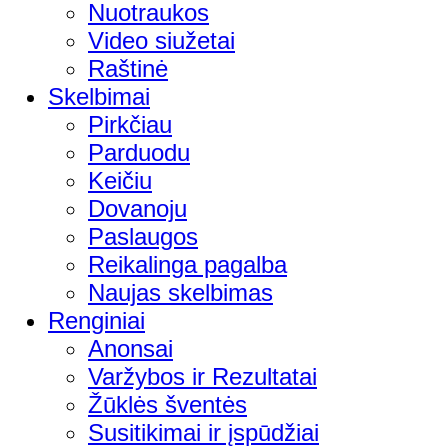
Nuotraukos
Video siužetai
Raštinė
Skelbimai
Pirkčiau
Parduodu
Keičiu
Dovanoju
Paslaugos
Reikalinga pagalba
Naujas skelbimas
Renginiai
Anonsai
Varžybos ir Rezultatai
Žūklės šventės
Susitikimai ir įspūdžiai