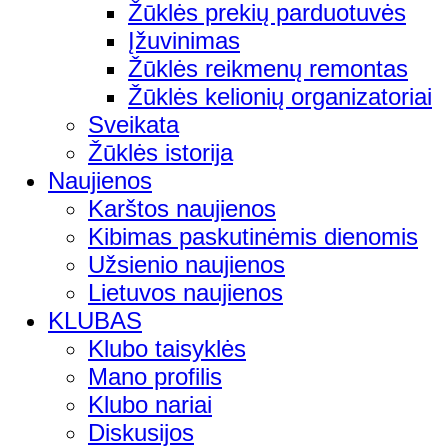
Žūklės prekių parduotuvės
Įžuvinimas
Žūklės reikmenų remontas
Žūklės kelionių organizatoriai
Sveikata
Žūklės istorija
Naujienos
Karštos naujienos
Kibimas paskutinėmis dienomis
Užsienio naujienos
Lietuvos naujienos
KLUBAS
Klubo taisyklės
Mano profilis
Klubo nariai
Diskusijos