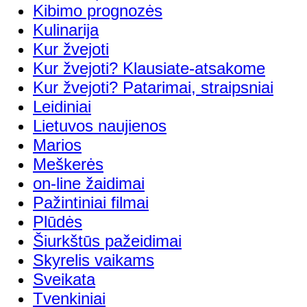
Kibimo prognozės
Kulinarija
Kur žvejoti
Kur žvejoti? Klausiate-atsakome
Kur žvejoti? Patarimai, straipsniai
Leidiniai
Lietuvos naujienos
Marios
Meškerės
on-line žaidimai
Pažintiniai filmai
Plūdės
Šiurkštūs pažeidimai
Skyrelis vaikams
Sveikata
Tvenkiniai