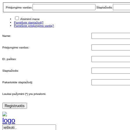
Prisijungimo vardas
Slaptažodis
Atsiminti mane
Pamiršote slaptažodį?
Pamiršote prisijungimo vardą?
Name:
Prisijungimo vardas:
El. paštas:
Slaptažodis:
Pakartokite slaptažodį:
Laukai pažymėti (*) yra privalomi.
Registruotis