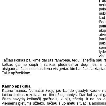
Į du
ner
pak
nubu
ka
išs
pali
ekip
atv
įra
pab
spi
lyd
vis
Tačiau kolkas palikime dar jas ramybėje, tegul išneršia sau r
kolkas galime čiupti į rankas plūdines ar dugnines, ir 
atsigaunančias ir su kasdiena vis geriau kimbančias taikiąsia
Tai ir apžvelkime.
Kauno apskritis.
Kauno marios. Nemažai žvejų jau bando gaudyti Kauno ma
tačiau kolkas rezultatai ne itin džiuginantys. Dar kol vyrai g
išties pavydą keliančiį gražuolių kuojų, ešerių. Ir ne po 
vieniems pietums užteko. Tačiau šiuo metu situacija apsilpus