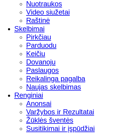
Nuotraukos
Video siužetai
Raštinė
Skelbimai
Pirkčiau
Parduodu
Keičiu
Dovanoju
Paslaugos
Reikalinga pagalba
Naujas skelbimas
Renginiai
Anonsai
Varžybos ir Rezultatai
Žūklės šventės
Susitikimai ir įspūdžiai