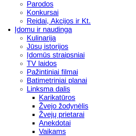
Parodos
Konkursai
Reidai, Akcijos ir Kt.
Įdomu ir naudinga
Kulinarija
Jūsų istorijos
Įdomūs straipsniai
TV laidos
Pažintiniai filmai
Batimetriniai planai
Linksma dalis
Karikatūros
Žvejo žodynėlis
Žvejų prietarai
Anekdotai
Vaikams