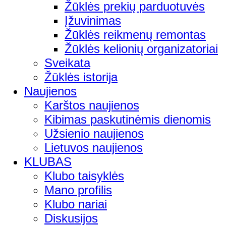
Žūklės prekių parduotuvės
Įžuvinimas
Žūklės reikmenų remontas
Žūklės kelionių organizatoriai
Sveikata
Žūklės istorija
Naujienos
Karštos naujienos
Kibimas paskutinėmis dienomis
Užsienio naujienos
Lietuvos naujienos
KLUBAS
Klubo taisyklės
Mano profilis
Klubo nariai
Diskusijos