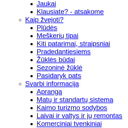
Jaukai
Klausiate? - atsakome
Kaip žvejoti?
Plūdės
Meškerių tipai
Kiti patarimai, straipsniai
Pradedantiesiems
Žūklės būdai
Sezoninė žūklė
Pasidaryk pats
Svarbi informacija
Apranga
Matų ir standartų sistema
Kaimo turizmo sodybos
Laivai ir valtys ir jų remontas
Komerciniai tvenkiniai