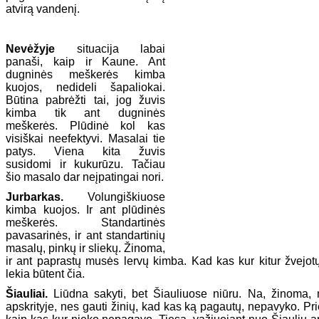
atvirą vandenį.
Nevėžyje
situacija labai
panaši, kaip ir Kaune. Ant
dugninės meškerės kimba
kuojos, nedideli šapaliokai.
Būtina pabrėžti tai, jog žuvis
kimba tik ant dugninės
meškerės. Plūdinė kol kas
visiškai neefektyvi. Masalai tie
patys. Viena kita žuvis
susidomi ir kukurūzu. Tačiau
šio masalo dar neįpatingai nori.
Jurbarkas.
Volungiškiuose
kimba kuojos. Ir ant plūdinės
meškerės. Standartinės
pavasarinės, ir ant standartinių
masalų, pinkų ir sliekų. Žinoma,
ir ant paprastų musės lervų kimba. Kad kas kur kitur žvejotų,
lekia būtent čia.
Šiauliai.
Liūdna sakyti, bet Šiauliuose niūru. Na, žinoma,
apskrityje, nes gauti žinių, kad kas ką pagautų, nepavyko. Pri