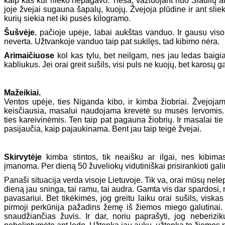
kaip kas kur nieko nepagavo. Tiesa, važiuojant nuo Šiaulių ar
joje žvejai sugauna šapalų, kuojų. Žvejoja plūdine ir ant sliek
kurių siekia net iki pusės kilogramo.
Šušvėje
, pačioje upėje, labai aukštas vanduo. Ir gausu visok
neverta. Užtvankoje vanduo taip pat sukilęs, tad kibimo nėra.
Arimaičiuose
kol kas tylu, bet neilgam, nes jau ledas baigia
kabliukus. Jei orai greit sušils, visi puls ne kuojų, bet karosų g
Mažeikiai.
Ventos upėje, ties Niganda kibo, ir kimba žiobriai. Žvejoj
keisčiausia, masalui naudojama krevetė su musės lervomis. T
ties kareivinėmis. Ten taip pat pagauna žiobrių. Ir masalai tie
pasijaučia, kaip pajaukinama. Bent jau taip teigė žvejai.
Skirvytėje
kimba stintos, tik neaišku ar ilgai, nes kibimas
įmanoma. Per dieną 50 žuveliokų vidutiniškai prisirankioti gali
Panaši situacija verda visoje Lietuvoje. Tik va, orai mūsų nelepi
dieną jau sninga, tai ramu, tai audra. Gamta vis dar spardosi
pavasariui. Bet tikėkimės, jog greitu laiku orai sušils, viska
pirmoji perkūnija pažadins žemę iš žiemos miego galutinai. 
snaudžiančias žuvis. Ir dar, noriu paprašyti, jog neberiz