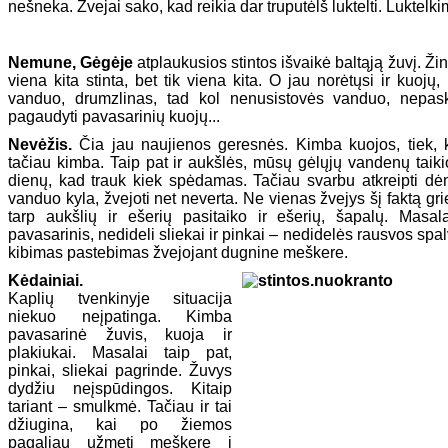
nešneka. Žvejai sako, kad reikia dar truputėlš luktelti. Luktelki
Nemune, Gėgėje
atplaukusios stintos išvaikė baltąją žuvį. Ž
viena kita stinta, bet tik viena kita. O jau norėtųsi ir kuojų,
vanduo, drumzlinas, tad kol nenusistovės vanduo, nepask
pagaudyti pavasarinių kuojų...
Nevėžis.
Čia jau naujienos geresnės. Kimba kuojos, tiek, 
tačiau kimba. Taip pat ir aukšlės, mūsų gėlųjų vandenų taikio
dienų, kad trauk kiek spėdamas. Tačiau svarbu atkreipti dėm
vanduo kyla, žvejoti net neverta. Ne vienas žvejys šį faktą grie
tarp aukšlių ir ešerių pasitaiko ir ešerių, šapalų. Masa
pavasarinis, nedideli sliekai ir pinkai – nedidelės rausvos sp
kibimas pastebimas žvejojant dugnine meškere.
Kėdainiai.
Kaplių tvenkinyje situacija
niekuo neįpatinga. Kimba
pavasarinė žuvis, kuoja ir
plakiukai. Masalai taip pat,
pinkai, sliekai pagrinde. Žuvys
dydžiu neįspūdingos. Kitaip
tariant – smulkmė. Tačiau ir tai
džiugina, kai po žiemos
pagaliau užmeti meškerę į