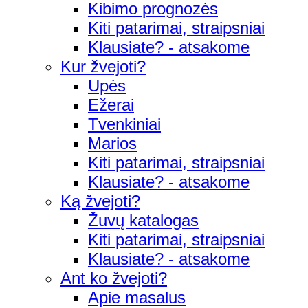
Kibimo prognozės
Kiti patarimai, straipsniai
Klausiate? - atsakome
Kur žvejoti?
Upės
Ežerai
Tvenkiniai
Marios
Kiti patarimai, straipsniai
Klausiate? - atsakome
Ką žvejoti?
Žuvų katalogas
Kiti patarimai, straipsniai
Klausiate? - atsakome
Ant ko žvejoti?
Apie masalus