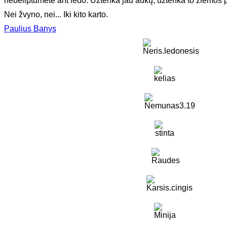
nebeliptumėte ant ledo. Užtenka jau aukų, užtenka to žiemos p
Nei žvyno, nei... Iki kito karto.
Paulius Banys