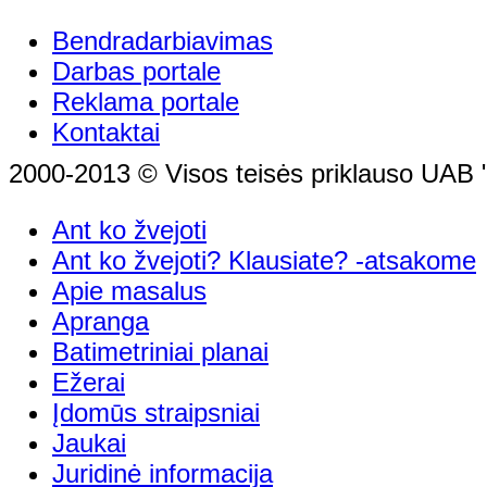
Bendradarbiavimas
Darbas portale
Reklama portale
Kontaktai
2000-2013 © Visos teisės priklauso UAB "
Ant ko žvejoti
Ant ko žvejoti? Klausiate? -atsakome
Apie masalus
Apranga
Batimetriniai planai
Ežerai
Įdomūs straipsniai
Jaukai
Juridinė informacija