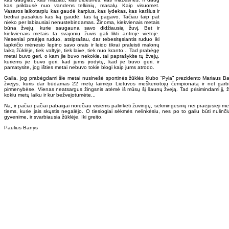
kas priklausė nuo vandens telkinių, masalų. Kaip visuomet.
Vasaros laikotarpiu kas gaudė karpius, kas lydekas, kas karšius ir
bedrai pasakius kas ką gaudė, tas tą pagavo. Tačiau taip pat
nieko per labiausiai nenustebindamas. Žinoma, kiekvienais metais
būna žvejų, kurie saugauna savo didžiausią žuvį. Bet ir
kiekvienais metais ta svajonių žuvis gali likti antroje vietoje.
Neseniai praėjęs ruduo, atsiprašau, dar tebesitęsiantis ruduo iki
lapkričio mėnesio lepino savo orais ir leido tikrai praleisti malonų
laiką žūklėje, tiek valtyje, tiek laive, tiek nuo kranto... Tad prabėgę
metai buvo geri, o kam jie buvo nekokie, tai paprašykite tų žvejų,
kuriems jie buvo geri, kad jums įrodytų, kad jie buvo geri, ir
pamatysite, jog išties metai nebuvo tokie blogi kaip jums atrodo.
Gaila, jog prabėgdami šie metai nusinešė sportinės žūklės klubo “Pyla” prezidento Mariaus 
žvejys, kuris dar būdamas 22 metų laimėjo Lietuvos meškeriotojų čempionatą ir net garb
pirmenybėse. Vienas neatsargus žingsnis atėmė iš mūsų šį šaunų žveją. Tad prisimindami jį, ž
kokiu metų laiku ir kur bežvejotumėte...
Na, ir pačiai pačiai pabaigai norėčiau visiems palinkėti žuvingų, sėkmingesnių nei praėjusieji me
tiems, kurie jais skųstis negalėjo. O tiesiogiai sėkmės nelinkėsiu, nes po to galiu būti nulinč
gyvenime, ir svarbiausia žūklėje. Iki greito.
Paulius Banys