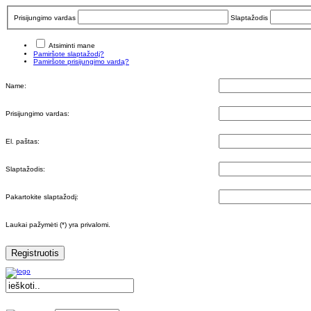
Prisijungimo vardas
Slaptažodis
Atsiminti mane
Pamiršote slaptažodį?
Pamiršote prisijungimo vardą?
Name:
Prisijungimo vardas:
El. paštas:
Slaptažodis:
Pakartokite slaptažodį:
Laukai pažymėti (*) yra privalomi.
Registruotis