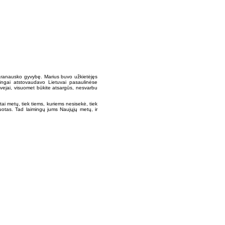
Baranausko gyvybę. Marius buvo užkietėjęs
ingai atstovaudavo Lietuvai pasaulinėse
vejai, visuomet būkite atsargūs, nesvarbu
tai metų, tiek tiems, kuriems nesisekė, tiek
iuotas. Tad laimingų jums Naujųjų metų, ir