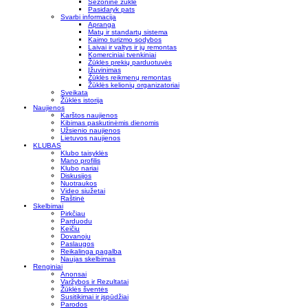
Sezoninė žūklė
Pasidaryk pats
Svarbi informacija
Apranga
Matų ir standartų sistema
Kaimo turizmo sodybos
Laivai ir valtys ir jų remontas
Komerciniai tvenkiniai
Žūklės prekių parduotuvės
Įžuvinimas
Žūklės reikmenų remontas
Žūklės kelionių organizatoriai
Sveikata
Žūklės istorija
Naujienos
Karštos naujienos
Kibimas paskutinėmis dienomis
Užsienio naujienos
Lietuvos naujienos
KLUBAS
Klubo taisyklės
Mano profilis
Klubo nariai
Diskusijos
Nuotraukos
Video siužetai
Raštinė
Skelbimai
Pirkčiau
Parduodu
Keičiu
Dovanoju
Paslaugos
Reikalinga pagalba
Naujas skelbimas
Renginiai
Anonsai
Varžybos ir Rezultatai
Žūklės šventės
Susitikimai ir įspūdžiai
Parodos