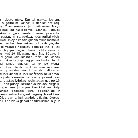
ar nebuvo matę. Kur tai matyta, jog ant
o sugauni saulažuvę. Ir dar ne bet kaip
pą. Toks jausmas, jog plėšriosios žuvys
jomis su taikiosiomis. Starkiai, kuriuos
ukais ir gyva žuvele, mieliau pasirenka
, supratę šį paradoksą, juos pukiai viliojo
ršiai, kuojos kartais griebia mikro masalus,
a, bet kad lynai tokius triukus darytų, dar
šios vasaros nebuvau girdėjęs. Na, o kas
u, taip pat pagavo. Nemune kibo šamai, ir
vo, virš 10 kilogramų net. Na, būdavo ir
abai gerai, kaip niekada, tačiau nei vienas
. Likimo ironija, jog jei jau kimba, tai tik
jei kimba didelės, tai tik po vieną.
i nebuvo kažkuom labai išskirtiniai nuo
met, pasitaikydavo vienas kitas didesnis,
kai nei didesnis, nei mažesnis nekibdavo.
as pats: vieniems per dieną pasisekdavo
krai gražias lydekas, siekinačias net po 10
oje upės pusėje nekibdavo niekas. Vėgelių
ngva, nes joms pradėjus kibti, orai kaip
kymą pasidarė tikrai nepalankūs ir
ęsti siekiant sugauti vėgelių. Ir kad bent
išties gan anksti pradėjo džiuginti žvejus.
bti, nes nieko geriau nesulauksime, o jei ir