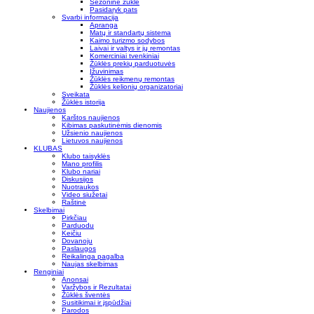
Sezoninė žūklė
Pasidaryk pats
Svarbi informacija
Apranga
Matų ir standartų sistema
Kaimo turizmo sodybos
Laivai ir valtys ir jų remontas
Komerciniai tvenkiniai
Žūklės prekių parduotuvės
Įžuvinimas
Žūklės reikmenų remontas
Žūklės kelionių organizatoriai
Sveikata
Žūklės istorija
Naujienos
Karštos naujienos
Kibimas paskutinėmis dienomis
Užsienio naujienos
Lietuvos naujienos
KLUBAS
Klubo taisyklės
Mano profilis
Klubo nariai
Diskusijos
Nuotraukos
Video siužetai
Raštinė
Skelbimai
Pirkčiau
Parduodu
Keičiu
Dovanoju
Paslaugos
Reikalinga pagalba
Naujas skelbimas
Renginiai
Anonsai
Varžybos ir Rezultatai
Žūklės šventės
Susitikimai ir įspūdžiai
Parodos