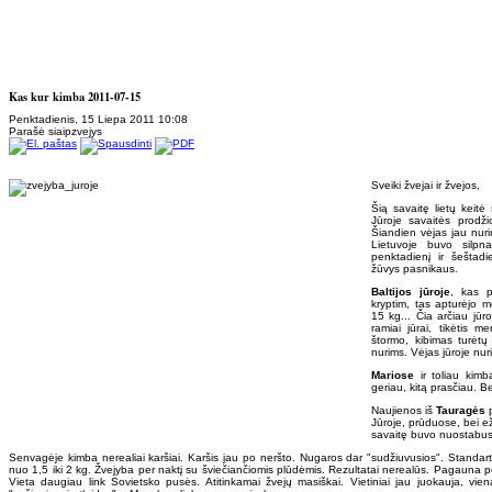
Kas kur kimba 2011-07-15
Penktadienis, 15 Liepa 2011 10:08
Parašė siaipzvejys
Sveiki žvejai ir žvejos,
Šią savaitę lietų keitė 
Jūroje savaitės prodži
Šiandien vėjas jau nur
Lietuvoje buvo silpn
penktadienį ir šeštadi
žūvys pasnikaus.
Baltijos jūroje
, kas p
kryptim, tas apturėjo m
15 kg... Čia arčiau jūro
ramiai jūrai, tikėtis 
štormo, kibimas turėtų
nurims. Vėjas jūroje nur
Mariose
ir toliau kimba
geriau, kitą prasčiau. Bet
Naujienos iš
Tauragės
p
Jūroje, prūduose, bei e
savaitę buvo nuostabus
Senvagėje kimba nerealiai karšiai. Karšis jau po neršto. Nugaros dar "sudžiuvusios". Standart
nuo 1,5 iki 2 kg. Žvejyba per naktį su šviečiančiomis plūdėmis. Rezultatai nerealūs. Pagauna 
Vieta daugiau link Sovietsko pusės. Atitinkamai žvejų masiškai. Vietiniai jau juokauja, vie