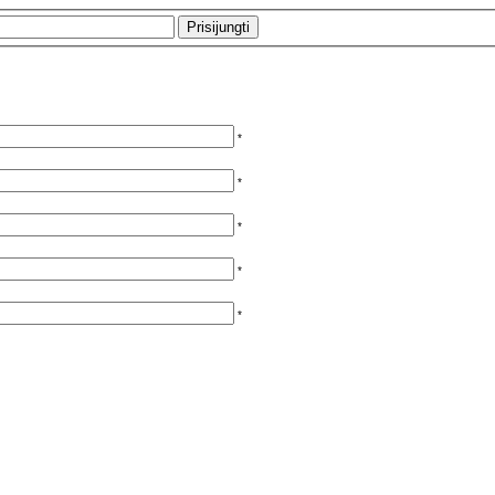
*
*
*
*
*