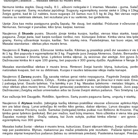
"važiuojam į atlaidus"... Masalas sliekas su musės lerva.
Nemune kimba starkis. Daug mažų. 8:1 , aštuoni nelegalai ir 1 imamas. Masalas - guma. Salači
šamai ir unguriai. Šamų rezultatai įspūdingi. Sugautų egzempliorių svoriai siekė ir 10kg ir 13k
žvejys gyrėsi, kad iki 12 nakties, buvo sugavęs 24 šamus nuo 0,5 kg iki 2kg. Nei vienas neįm
masina su naktiniais sliekais, bet rezultatai yra ir su varlėmis, bei geldelėmis.
Upėje Jūra kas moka pasigauna gražių šapalų. Ne daug, bet stabiliai. Prūduose ir ežeruose (ku
Nemunas, Senvagė ir panašiai, kibo lynai, karpiai, karosai.
Naujienos iš
Skuodo
pusės. Skuodo jūroje kimba kuojos, karšiai, vienas kitas starkis, karp
pagauna. Žvejai įtaria, kad karpis ruošiasi nerštui, nes būriuojasi žolėse. Kimba viena kita ly
gramų. Kernų užtvankoje kuojos, karšiai. Ten starkių nėra. Pastebėjimas, kai buvo vėjas, kib
Masalai standartas - sliekas plius musės lerva.
Naujienos iš
Trakų
pusės. Ežeruose kimba karšis. Kibimas jų prasidėjo prieš dvi savaites ir vis l
iki 1 kg. Bet papuola ir egzemplioriai iki 3 kg. Pagrinde juos žvejoja Akmenos, Galvio, Bernardi
raudės, karosas ir žinoma lynai. Lydekos kimba silpnai. Jų sezonas dar ateityje. Ant gyvos ž
Dažniausiai kimba iki ir apie 100 gramų, bet papuola ir 300 gramų dydžio. Apylinkėse ir Neryje 
Masalas standartiškai sliekas ir musės lerva. Rimtesni žvejai bando blyną, kukurūzą, perlin
natūraliais kvapais, bet ne su dirbtiniais. Kuojas ir raudes labiausiai vilioja malta kanapė.
Naujienos iš
Zarasų
pusės. Šią savaitę niekas gerai nieko nepagauna. Pagrinde žvejoja didži
Laukesas, Zarasas, Lazdinis, Čičirys... Kimba gerai raudė ir plakis, jei žinai kur ir moki rasti. Eina 
Į pabaigą lynai. Gaudo lydekas. Yra laimikių ir po 3 kg. Masalas lydekoms - metalas: blizgės, su
visur sliekas plius musės lerva. Pašarai geriausiai pasiteisina su natūraliais kvapais. Juos pagard
Dažniausiai į žvejybą vežasi universalius arba tai žuviai žvejoti skirtus pašarus. Ties Smėlynę
Kas važiuoja link Daugpilio, Rokiškio, Iganlinos, Sartų pusės pagauna šamų, ungurių ir starkių.
Naujienos iš
Alytaus
krašto. Įsibėgėja karšių kibimas praktiškai visuose ežeruose aplinkui Aly
ten yra labai daug. Lynai anksčiau iki neršto kibo geriau, dabar silpniau. Lynus daugiau sug
Kauno mariose Pociūnų ruože. Šamukai (nelegalai) kimba puikiai nuo Birštono iki Kruonio. Pag
kimba gerai lydekos (peiliukai). Bet per mažos, kad būtų imamos. Nors užkimba ir viena kita gra
Šapalas nustojo kibti. Gražų vakarą, kai žuvis sukyla, puikiai kimba ešeriai - ant gyvos ž
egzempliorių nuo 300 gramų.
Masalas baltai žuviai - sliekas ir musės lerva, kukurūzas. Esant silpnam kibimui, žvejai užsideda
taip pat pasiteisina. Blynas, makaronai jau mažai prisideda prie rezultato. Pašarai tipinei gau
mėgsta stipriai kvepiančius pašarus (labiau su sintetiniais priedais). Pasiteisina kanapė. Priedai į