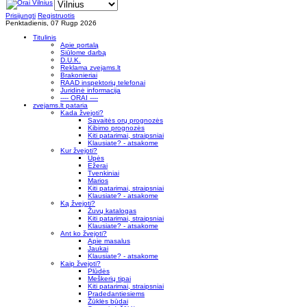
Prisijungti
Registruotis
Penktadienis, 07 Rugp 2026
Titulinis
Apie portalą
Siūlome darbą
D.U.K.
Reklama zvejams.lt
Brakonieriai
RAAD inspektorių telefonai
Juridinė informacija
---- ORAI ----
zvejams.lt pataria
Kada žvejoti?
Savaitės orų prognozės
Kibimo prognozės
Kiti patarimai, straipsniai
Klausiate? - atsakome
Kur žvejoti?
Upės
Ežerai
Tvenkiniai
Marios
Kiti patarimai, straipsniai
Klausiate? - atsakome
Ką žvejoti?
Žuvų katalogas
Kiti patarimai, straipsniai
Klausiate? - atsakome
Ant ko žvejoti?
Apie masalus
Jaukai
Klausiate? - atsakome
Kaip žvejoti?
Plūdės
Meškerių tipai
Kiti patarimai, straipsniai
Pradedantiesiems
Žūklės būdai