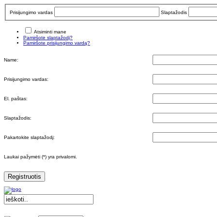
Prisijungimo vardas
Slaptažodis
Atsiminti mane
Pamiršote slaptažodį?
Pamiršote prisijungimo vardą?
Name:
Prisijungimo vardas:
El. paštas:
Slaptažodis:
Pakartokite slaptažodį:
Laukai pažymėti (*) yra privalomi.
Registruotis