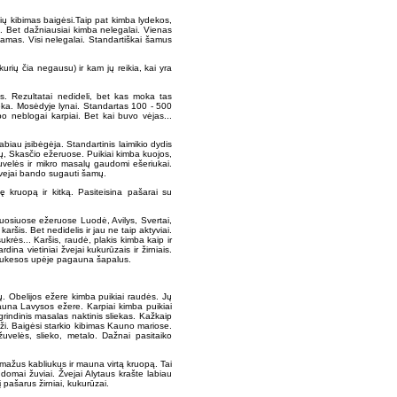
ų kibimas baigėsi.Taip pat kimba lydekos,
g. Bet dažniausiai kimba nelegalai. Vienas
amas. Visi nelegalai. Standartiškai šamus
rių čia negausu) ir kam jų reikia, kai yra
is. Rezultatai nedideli, bet kas moka tas
deka. Mosėdyje lynai. Standartas 100 - 500
o neblogai karpiai. Bet kai buvo vėjas...
abiau įsibėgėja. Standartinis laimikio dydis
nų, Skasčio ežeruose. Puikiai kimba kuojos,
uvelės ir mikro masalų gaudomi ešeriukai.
žvejai bando sugauti šamų.
ę kruopą ir kitką. Pasiteisina pašarai su
uosiuose ežeruose Luodė, Avilys, Svertai,
karšis. Bet nedidelis ir jau ne taip aktyviai.
krės... Karšis, raudė, plakis kimba kaip ir
ina vietiniai žvejai kukurūzais ir žirniais.
 Laukesos upėje pagauna šapalus.
tų. Obelijos ežere kimba puikiai raudės. Jų
auna Lavysos ežere. Karpiai kimba puikiai
rindinis masalas naktinis sliekas. Kažkaip
ži. Baigėsi starkio kibimas Kauno mariose.
uvelės, slieko, metalo. Dažnai pasitaiko
 mažus kabliukus ir mauna virtą kruopą. Tai
domai žuviai. Žvejai Alytaus krašte labiau
 pašarus žirniai, kukurūzai.