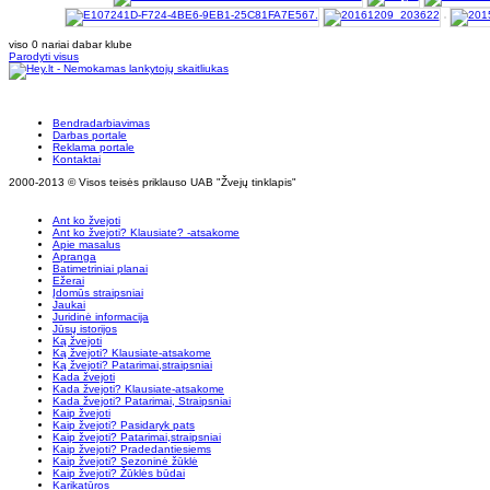
viso 0 nariai dabar klube
Parodyti visus
Bendradarbiavimas
Darbas portale
Reklama portale
Kontaktai
2000-2013 © Visos teisės priklauso UAB "Žvejų tinklapis"
Ant ko žvejoti
Ant ko žvejoti? Klausiate? -atsakome
Apie masalus
Apranga
Batimetriniai planai
Ežerai
Įdomūs straipsniai
Jaukai
Juridinė informacija
Jūsų istorijos
Ką žvejoti
Ką žvejoti? Klausiate-atsakome
Ką žvejoti? Patarimai,straipsniai
Kada žvejoti
Kada žvejoti? Klausiate-atsakome
Kada žvejoti? Patarimai, Straipsniai
Kaip žvejoti
Kaip žvejoti? Pasidaryk pats
Kaip žvejoti? Patarimai,straipsniai
Kaip žvejoti? Pradedantiesiems
Kaip žvejoti? Sezoninė žūklė
Kaip žvejoti? Žūklės būdai
Karikatūros