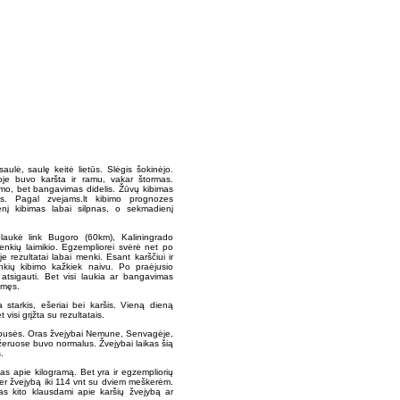
saulė, saulę keitė lietūs. Slėgis šokinėjo.
oje buvo karšta ir ramu, vakar štormas.
imo, bet bangavimas didelis. Žūvų kibimas
as. Pagal zvejams.lt kibimo prognozes
enį kibimas labai silpnas, o sekmadienį
laukė link Bugoro (60km), Kaliningrado
enkių laimikio. Egzempliorei svėrė net po
je rezultatai labai menki. Esant karščiui ir
menkių kibimo kažkiek naivu. Po praėjusio
 atsigauti. Bet visi laukia ar bangavimas
imęs.
 starkis, ešeriai bei karšis. Vieną dieną
 visi grįžta su rezultatais.
usės. Oras žvejybai Nemune, Senvagėje,
žeruose buvo normalus. Žvejybai laikas šią
.
as apie kilogramą. Bet yra ir egzempliorių
per žvejybą iki 114 vnt su dviem meškerėm.
nas kito klausdami apie karšių žvejybą ar