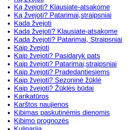
Ką žvejoti? Klausiate-atsakome
Ką žvejoti? Patarimai,straipsniai
Kada žvejoti
Kada žvejoti? Klausiate-atsakome
Kada žvejoti? Patarimai, Straipsniai
Kaip žvejoti
Kaip žvejoti? Pasidaryk pats
Kaip žvejoti? Patarimai,straipsniai
Kaip žvejoti? Pradedantiesiems
Kaip žvejoti? Sezoninė žūklė
Kaip žvejoti? Žūklės būdai
Karikatūros
Karštos naujienos
Kibimas paskutinėmis dienomis
Kibimo prognozės
Kulinarija