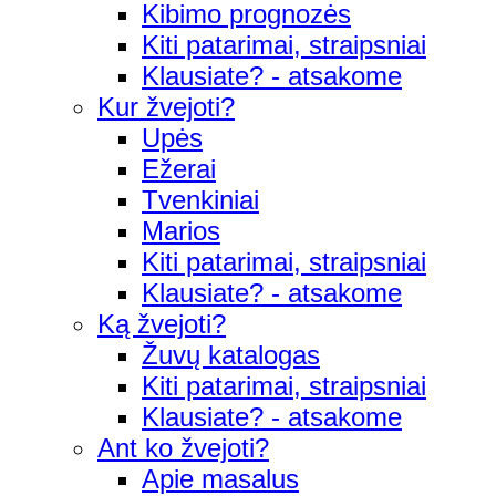
Kibimo prognozės
Kiti patarimai, straipsniai
Klausiate? - atsakome
Kur žvejoti?
Upės
Ežerai
Tvenkiniai
Marios
Kiti patarimai, straipsniai
Klausiate? - atsakome
Ką žvejoti?
Žuvų katalogas
Kiti patarimai, straipsniai
Klausiate? - atsakome
Ant ko žvejoti?
Apie masalus