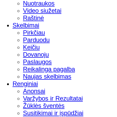
Nuotraukos
Video siužetai
Raštinė
Skelbimai
Pirkčiau
Parduodu
Keičiu
Dovanoju
Paslaugos
Reikalinga pagalba
Naujas skelbimas
Renginiai
Anonsai
Varžybos ir Rezultatai
Žūklės šventės
Susitikimai ir įspūdžiai