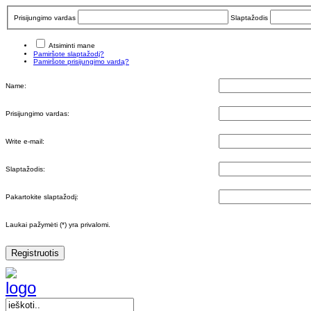
Prisijungimo vardas
Slaptažodis
Atsiminti mane
Pamiršote slaptažodį?
Pamiršote prisijungimo vardą?
Name:
Prisijungimo vardas:
Write e-mail:
Slaptažodis:
Pakartokite slaptažodį:
Laukai pažymėti (*) yra privalomi.
Registruotis