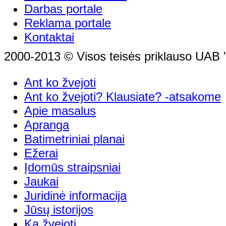
Darbas portale
Reklama portale
Kontaktai
2000-2013 © Visos teisės priklauso UAB "
Ant ko žvejoti
Ant ko žvejoti? Klausiate? -atsakome
Apie masalus
Apranga
Batimetriniai planai
Ežerai
Įdomūs straipsniai
Jaukai
Juridinė informacija
Jūsų istorijos
Ką žvejoti