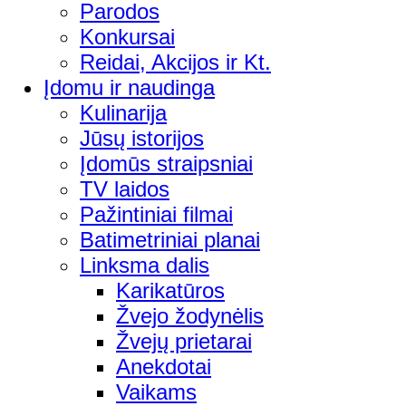
Parodos
Konkursai
Reidai, Akcijos ir Kt.
Įdomu ir naudinga
Kulinarija
Jūsų istorijos
Įdomūs straipsniai
TV laidos
Pažintiniai filmai
Batimetriniai planai
Linksma dalis
Karikatūros
Žvejo žodynėlis
Žvejų prietarai
Anekdotai
Vaikams