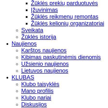
Žūklės prekių parduotuvės
Įžuvinimas
Žūklės reikmenų remontas
Žūklės kelionių organizatoriai
Sveikata
Žūklės istorija
Naujienos
Karštos naujienos
Kibimas paskutinėmis dienomis
Užsienio naujienos
Lietuvos naujienos
KLUBAS
Klubo taisyklės
Mano profilis
Klubo nariai
Diskusijos