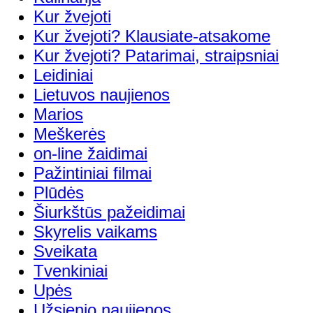
Kur žvejoti
Kur žvejoti? Klausiate-atsakome
Kur žvejoti? Patarimai, straipsniai
Leidiniai
Lietuvos naujienos
Marios
Meškerės
on-line žaidimai
Pažintiniai filmai
Plūdės
Šiurkštūs pažeidimai
Skyrelis vaikams
Sveikata
Tvenkiniai
Upės
Užsienio naujienos