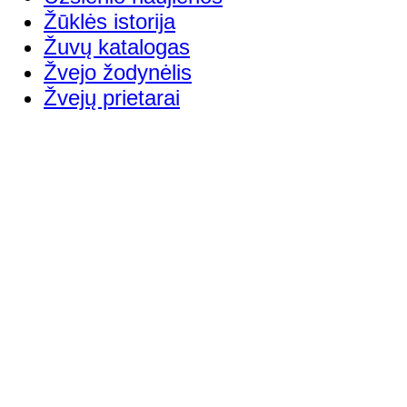
Žūklės istorija
Žuvų katalogas
Žvejo žodynėlis
Žvejų prietarai