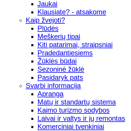
Jaukai
Klausiate? - atsakome
Kaip žvejoti?
Plūdės
Meškerių tipai
Kiti patarimai, straipsniai
Pradedantiesiems
Žūklės būdai
Sezoninė žūklė
Pasidaryk pats
Svarbi informacija
Apranga
Matų ir standartų sistema
Kaimo turizmo sodybos
Laivai ir valtys ir jų remontas
Komerciniai tvenkiniai