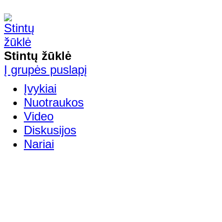
Stintų žūklė
Į grupės puslapį
Įvykiai
Nuotraukos
Video
Diskusijos
Nariai