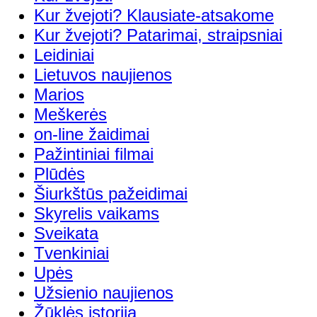
Kur žvejoti? Klausiate-atsakome
Kur žvejoti? Patarimai, straipsniai
Leidiniai
Lietuvos naujienos
Marios
Meškerės
on-line žaidimai
Pažintiniai filmai
Plūdės
Šiurkštūs pažeidimai
Skyrelis vaikams
Sveikata
Tvenkiniai
Upės
Užsienio naujienos
Žūklės istorija