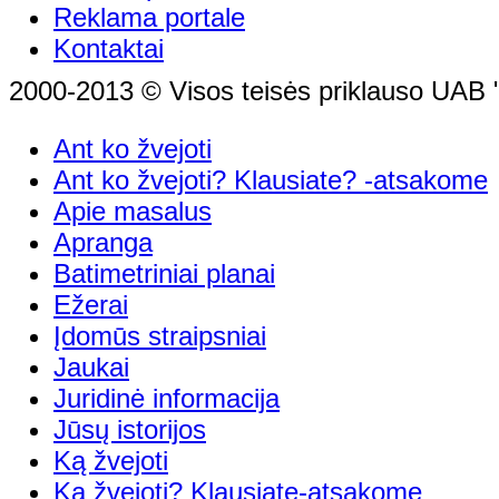
Reklama portale
Kontaktai
2000-2013 © Visos teisės priklauso UAB "
Ant ko žvejoti
Ant ko žvejoti? Klausiate? -atsakome
Apie masalus
Apranga
Batimetriniai planai
Ežerai
Įdomūs straipsniai
Jaukai
Juridinė informacija
Jūsų istorijos
Ką žvejoti
Ką žvejoti? Klausiate-atsakome