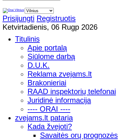
Prisijungti
Registruotis
Ketvirtadienis, 06 Rugp 2026
Titulinis
Apie portalą
Siūlome darbą
D.U.K.
Reklama zvejams.lt
Brakonieriai
RAAD inspektorių telefonai
Juridinė informacija
---- ORAI ----
zvejams.lt pataria
Kada žvejoti?
Savaitės orų prognozės