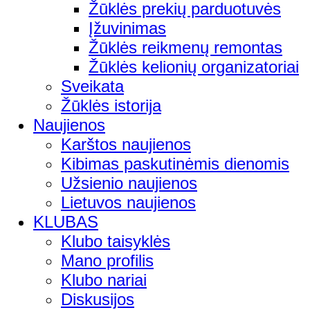
Žūklės prekių parduotuvės
Įžuvinimas
Žūklės reikmenų remontas
Žūklės kelionių organizatoriai
Sveikata
Žūklės istorija
Naujienos
Karštos naujienos
Kibimas paskutinėmis dienomis
Užsienio naujienos
Lietuvos naujienos
KLUBAS
Klubo taisyklės
Mano profilis
Klubo nariai
Diskusijos