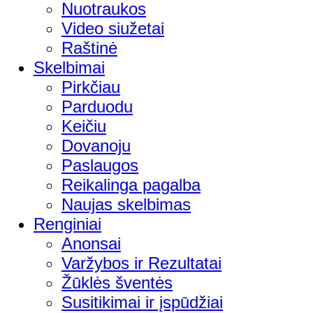
Nuotraukos
Video siužetai
Raštinė
Skelbimai
Pirkčiau
Parduodu
Keičiu
Dovanoju
Paslaugos
Reikalinga pagalba
Naujas skelbimas
Renginiai
Anonsai
Varžybos ir Rezultatai
Žūklės šventės
Susitikimai ir įspūdžiai