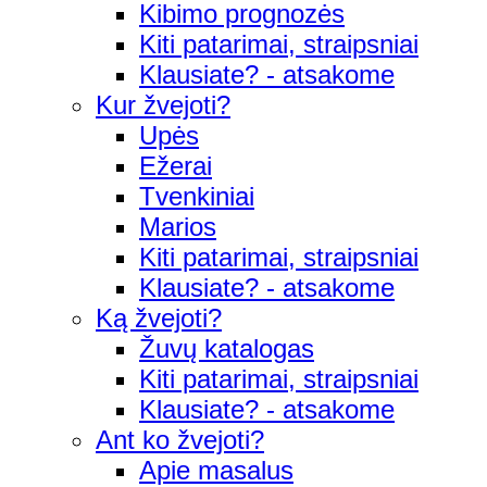
Kibimo prognozės
Kiti patarimai, straipsniai
Klausiate? - atsakome
Kur žvejoti?
Upės
Ežerai
Tvenkiniai
Marios
Kiti patarimai, straipsniai
Klausiate? - atsakome
Ką žvejoti?
Žuvų katalogas
Kiti patarimai, straipsniai
Klausiate? - atsakome
Ant ko žvejoti?
Apie masalus