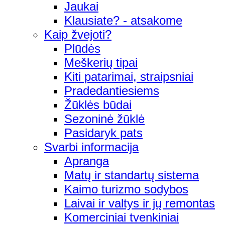
Jaukai
Klausiate? - atsakome
Kaip žvejoti?
Plūdės
Meškerių tipai
Kiti patarimai, straipsniai
Pradedantiesiems
Žūklės būdai
Sezoninė žūklė
Pasidaryk pats
Svarbi informacija
Apranga
Matų ir standartų sistema
Kaimo turizmo sodybos
Laivai ir valtys ir jų remontas
Komerciniai tvenkiniai