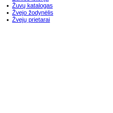
Žuvų katalogas
Žvejo žodynėlis
Žvejų prietarai