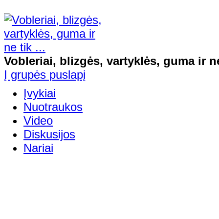
Vobleriai, blizgės, vartyklės, guma ir ne 
Į grupės puslapį
Įvykiai
Nuotraukos
Video
Diskusijos
Nariai