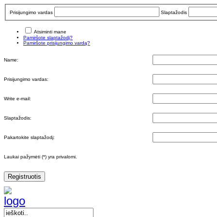
Prisijungimo vardas
Slaptažodis
Atsiminti mane
Pamiršote slaptažodį?
Pamiršote prisijungimo vardą?
Name:
Prisijungimo vardas:
Write e-mail:
Slaptažodis:
Pakartokite slaptažodį:
Laukai pažymėti (*) yra privalomi.
Registruotis