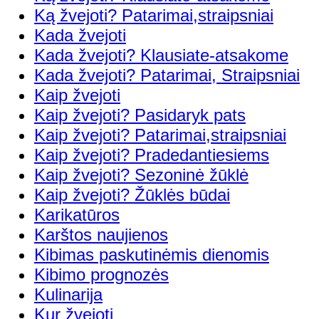
Ką žvejoti? Patarimai,straipsniai
Kada žvejoti
Kada žvejoti? Klausiate-atsakome
Kada žvejoti? Patarimai, Straipsniai
Kaip žvejoti
Kaip žvejoti? Pasidaryk pats
Kaip žvejoti? Patarimai,straipsniai
Kaip žvejoti? Pradedantiesiems
Kaip žvejoti? Sezoninė žūklė
Kaip žvejoti? Žūklės būdai
Karikatūros
Karštos naujienos
Kibimas paskutinėmis dienomis
Kibimo prognozės
Kulinarija
Kur žvejoti