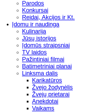
Parodos
Konkursai
Reidai, Akcijos ir Kt.
Įdomu ir naudinga
Kulinarija
Jūsų istorijos
Įdomūs straipsniai
TV laidos
Pažintiniai filmai
Batimetriniai planai
Linksma dalis
Karikatūros
Žvejo žodynėlis
Žvejų prietarai
Anekdotai
Vaikams